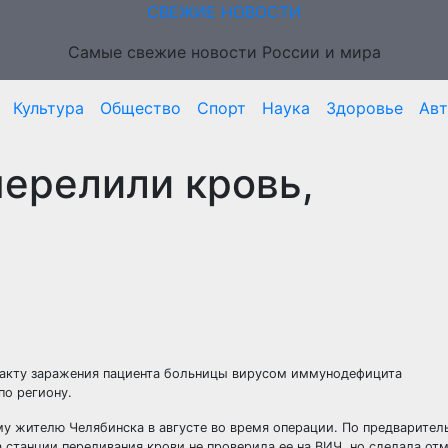
СВЕЖИЕ НОВОСТИ
Самые свежие новости России и мира
Культура
Общество
Спорт
Наука
Здоровье
Ав
ерелили кровь,
факту заражения пациента больницы вирусом иммунодефицита
по региону.
ему жителю
Челябинска в августе во время операции. По предварител
а станции переливания крови не проверила ее на ВИЧ, но сделала отм