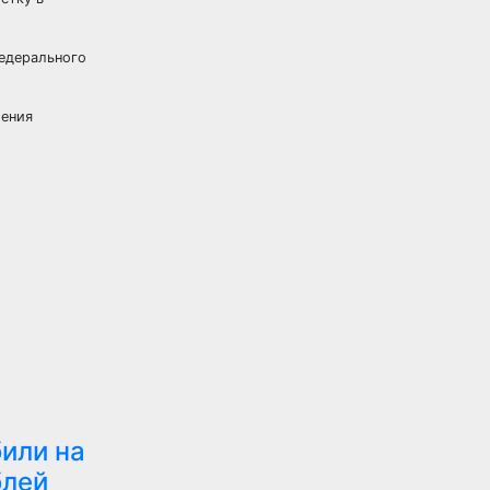
Федерального
ления
или на
блей