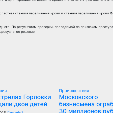
бластная станция переливания крови и станция переливания крови 
дшего. По результатам проверки, проводимой по признакам преступ
оцессуальное решение.
вия
Происшествия
стрелах Горловки
Московского
дали двое детей
бизнесмена ограб
30 миллионов ру
2016
admin1