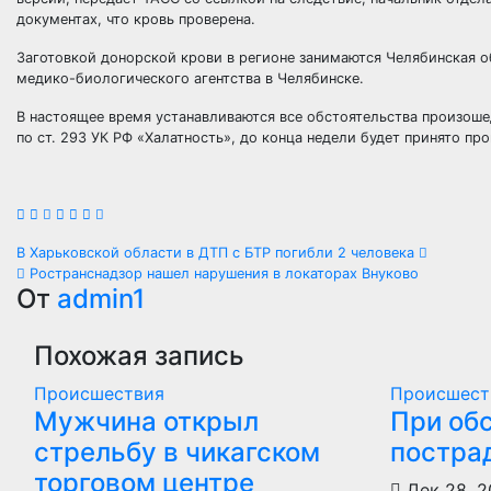
документах, что кровь проверена.
Заготовкой донорской крови в регионе занимаются Челябинская о
медико-биологического агентства в Челябинске.
В настоящее время устанавливаются все обстоятельства произоше
по ст. 293 УК РФ «Халатность», до конца недели будет принято пр
Навигация
В Харьковской области в ДТП с БТР погибли 2 человека
Ространснадзор нашел нарушения в локаторах Внуково
по
От
admin1
записям
Похожая запись
Происшествия
Происшест
Мужчина открыл
При об
стрельбу в чикагском
постра
торговом центре
Дек 28, 