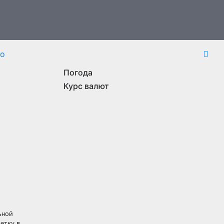
то
Погода
Курс валют
ьной
етку в