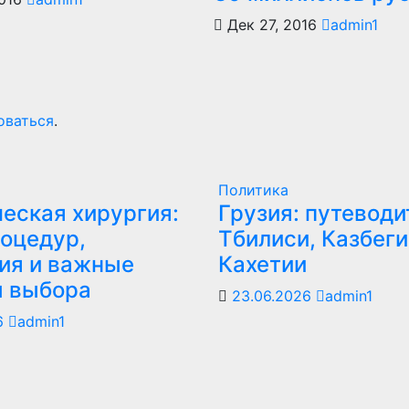
Дек 27, 2016
admin1
оваться
.
Политика
еская хирургия:
Грузия: путеводи
оцедур,
Тбилиси, Казбеги
ия и важные
Кахетии
ы выбора
23.06.2026
admin1
6
admin1