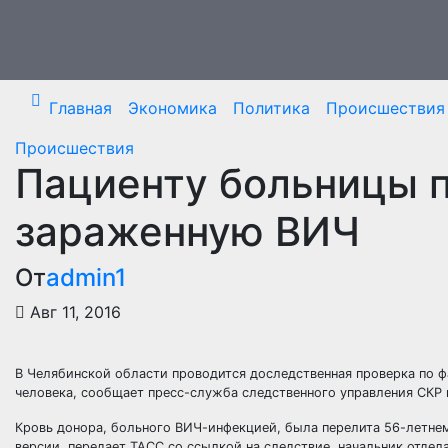
Перейти
к
содержимому
Главная
Экономика
Политика
Происшествия
Происшествия
Пациенту больницы п
зараженную ВИЧ
От
admin1
Авг 11, 2016
В Челябинской области проводится доследственная проверка по 
человека, сообщает пресс-служба следственного управления СКР 
Кровь донора, больного ВИЧ-инфекцией, была перелита 56-летн
версии, передает ТАСС со ссылкой на следствие, начальник отдел