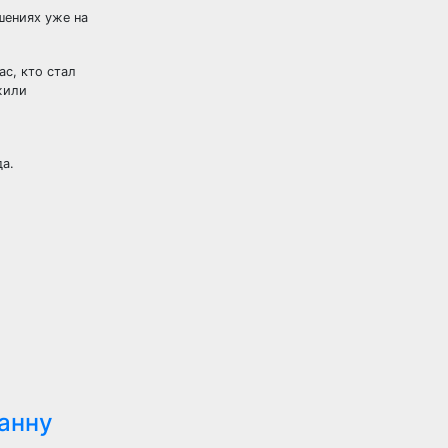
шениях уже на
ас, кто стал
жили
да.
анну