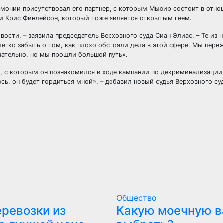
монии присутствовал его партнер, с которым Мьюир состоит в отно
ии Крис Финлейсон, который тоже является открытым геем.
сти, – заявила председатель Верховного суда Сиан Элиас. – Те из н
егко забыть о том, как плохо обстояли дела в этой сфере. Мы пере
ательно, но мы прошли большой путь».
, с которым он познакомился в ходе кампании по декриминализации
сь, он будет гордиться мной», – добавил новый судья Верховного су
Общество
еревозки из
Какую моечную в