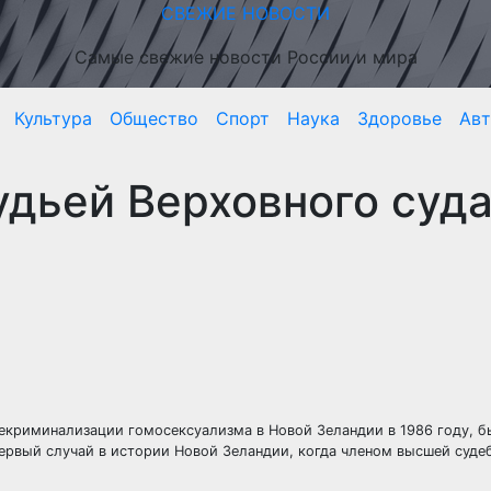
СВЕЖИЕ НОВОСТИ
Самые свежие новости России и мира
Культура
Общество
Спорт
Наука
Здоровье
Ав
удьей Верховного суд
декриминализации гомосексуализма в Новой Зеландии в 1986 году, б
 первый случай в истории Новой Зеландии, когда членом высшей суде