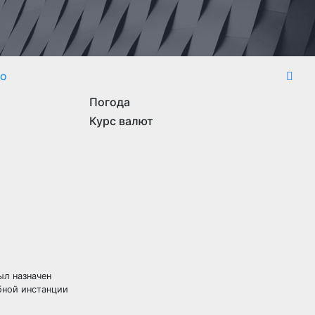
то
Погода
а
Курс валют
ыл назначен
бной инстанции