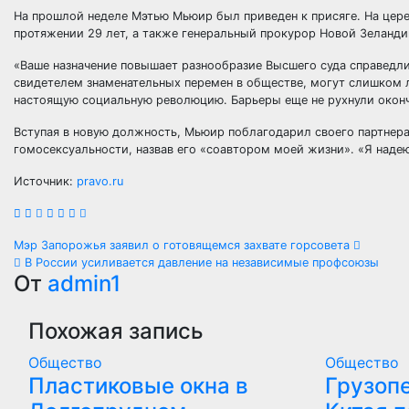
На прошлой неделе Мэтью Мьюир был приведен к присяге. На цере
протяжении 29 лет, а также генеральный прокурор Новой Зеланд
«Ваше назначение повышает разнообразие Высшего суда справедливо
свидетелем знаменательных перемен в обществе, могут слишком л
настоящую социальную революцию. Барьеры еще не рухнули оконч
Вступая в новую должность, Мьюир поблагодарил своего партнера
гомосексуальности, назвав его «соавтором моей жизни». «Я надею
Источник:
pravo.ru
Навигация
Мэр Запорожья заявил о готовящемся захвате горсовета
В России усиливается давление на независимые профсоюзы
по
От
admin1
записям
Похожая запись
Общество
Общество
Пластиковые окна в
Грузоп