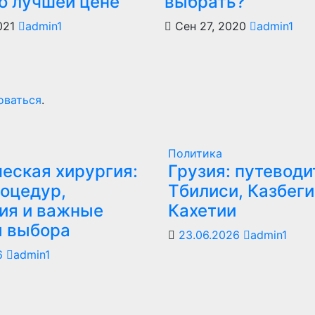
по лучшей цене
выбрать?
021
admin1
Сен 27, 2020
admin1
оваться
.
Политика
еская хирургия:
Грузия: путеводи
оцедур,
Тбилиси, Казбеги
ия и важные
Кахетии
ы выбора
23.06.2026
admin1
6
admin1