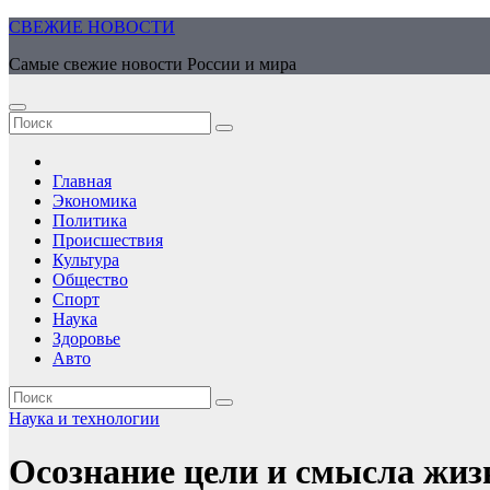
Перейти
СВЕЖИЕ НОВОСТИ
к
Самые свежие новости России и мира
содержимому
Главная
Экономика
Политика
Происшествия
Культура
Общество
Спорт
Наука
Здоровье
Авто
Наука и технологии
Осознание цели и смысла жиз