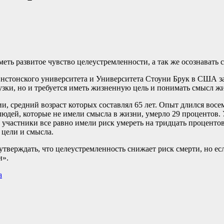
ть развитое чувство целеустремленности, а так же осознавать 
инстонского университета и Университета Стоуни Брук в США з
узки, но и требуется иметь жизненную цель и понимать смысл ж
 средний возраст которых составлял 65 лет. Опыт длился восемь
юдей, которые не имели смысла в жизни, умерло 29 процентов. 
 участники все равно имели риск умереть на тридцать проценто
 цели и смысла.
верждать, что целеустремленность снижает риск смерти, но есл
и».
а