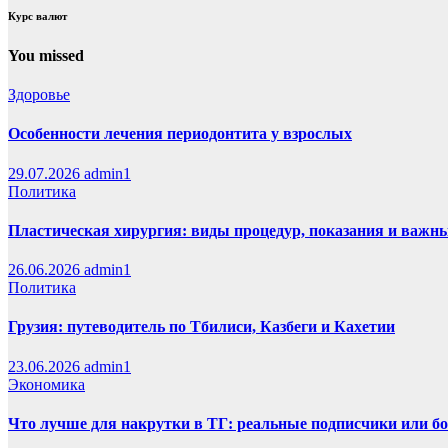
Курс валют
You missed
Здоровье
Особенности лечения периодонтита у взрослых
29.07.2026
admin1
Политика
Пластическая хирургия: виды процедур, показания и важн
26.06.2026
admin1
Политика
Грузия: путеводитель по Тбилиси, Казбеги и Кахетии
23.06.2026
admin1
Экономика
Что лучше для накрутки в ТГ: реальные подписчики или б