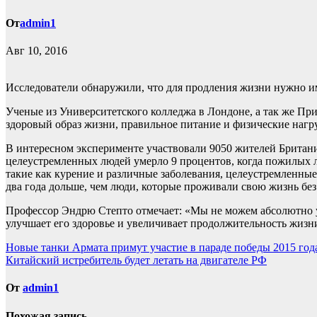
От
admin1
Авг 10, 2016
Исследователи обнаружили, что для продления жизни нужно име
Ученые из Университетского колледжа в Лондоне, а так же Пр
здоровый образ жизни, правильное питание и физические нагр
В интересном эксперименте участвовали 9050 жителей Британии,
целеустремленных людей умерло 9 процентов, когда пожилых л
такие как курение и различные заболевания, целеустремленные
два года дольше, чем люди, которые проживали свою жизнь без
Профессор Эндрю Степто отмечает: «Мы не можем абсолютно ут
улучшает его здоровье и увеличивает продолжительность жизн
Навигация
Новые танки Армата примут участие в параде победы 2015 год
Китайский истребитель будет летать на двигателе РФ
по
записям
От
admin1
Похожая запись