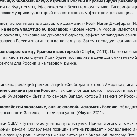
тичную экономическую картину в России и прогнозирует революц
ии не будут сняты, РФ окажется в безвыходном тупике. Гиперинфляц
ическому кризису, который станет основным фактором революции.
мист, исполнительный директор движения «Real» Натик Джафарли (Nati
 на нефть упадут до 60 долларо
в: «Кроме нефти, у России имеются 
е расходы, сокращение доходов бюджета, эффект от западных санкц
запасов России хватит только на год-два. Затем последует социальн
ереговорам между Ираном и шестеркой
(Olaylar, 24.11). По его мнен
 так как в этом случае Иран будет поставлять в день дополнительно
рентом для России и на газовом рынке.
жанских редакций радиостанций «Свобода» и «Голос Америки», анал
ткие санкции против России
, так как этот шаг может перевести про
кций бумерангом бьет и по самому Западу, который зависит от Росси
 российской экономике, они не способны сломить Россию
, облада
анности Запада», — подчеркнул он (Olaylar, 27.11).
пки США: «Путин не вступит на путь уступок. Причина этого в том, чт
тарный режим. Ослабление позиций Путина приведет к ослаблению и
тина важную роль сыграла именно ситуация с Украиной, поэтому Пут