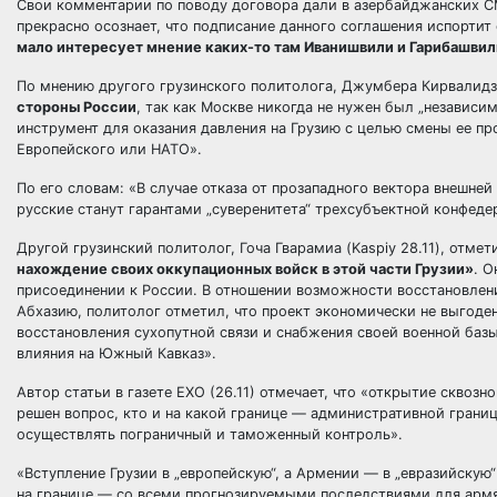
Свои комментарии по поводу договора дали в азербайджанских СМИ
прекрасно осознает, что подписание данного соглашения испортит 
мало интересует мнение каких-то там Иванишвили и Гарибашвил
По мнению другого грузинского политолога, Джумбера Кирвалидз
стороны России
, так как Москве никогда не нужен был „независи
инструмент для оказания давления на Грузию с целью смены ее пр
Европейского или НАТО».
По его словам: «В случае отказа от прозападного вектора внешней
русские станут гарантами „суверенитета“ трехсубъектной конфеде
Другой грузинский политолог, Гоча Гварамиа (Kaspiy 28.11), отмет
нахождение своих оккупационных войск в этой части Грузии»
. О
присоединении к России. В отношении возможности восстановле
Абхазию, политолог отметил, что проект экономически не выгоден
восстановления сухопутной связи и снабжения своей военной баз
влияния на Южный Кавказ».
Автор статьи в газете EXO (26.11) отмечает, что «открытие скво
решен вопрос, кто и на какой границе — административной грани
осуществлять пограничный и таможенный контроль».
«Вступление Грузии в „европейскую“, а Армении — в „евразийску
на границе — со всеми прогнозируемыми последствиями для армя