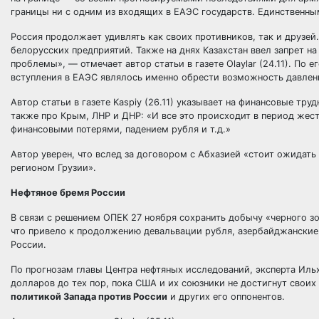
границы ни с одним из входящих в ЕАЭС государств. Единственны
Россия продолжает удивлять как своих противников, так и друзей.
белорусских предприятий. Также на днях Казахстан ввел запрет на
проблемы», — отмечает автор статьи в газете Olaylar (24.11). По
вступления в ЕАЭС являлось именно обрести возможность давлени
Автор статьи в газете Kaspiy (26.11) указывает на финансовые тру
также про Крым, ЛНР и ДНР: «И все это происходит в период же
финансовыми потерями, падением рубля и т.д.»
Автор уверен, что вслед за договором с Абхазией «стоит ожида
регионом Грузии».
Нефтяное бремя России
В связи с решением ОПЕК 27 ноября сохранить добычу «черного зо
что привело к продолжению девальвации рубля, азербайджанские 
России.
По прогнозам главы Центра нефтяных исследований, эксперта Ильха
долларов до тех пор, пока США и их союзники не достигнут своих
политикой Запада против России
и других его оппонентов.