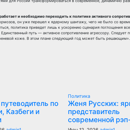
тями для России трансформироваться в современное, динамично ра
работает и необходимо переходить к политике активного сопроти
тормозов, он уже перешел к ядерному шантажу, чего не было со врем
иться, политика приведет лишь к ускорению сценария поглощения вс
. Единственный путь — активное сопротивление агрессору. Следует п
реневой коже. В этом плане следующий год может быть решающим».
Политика
 путеводитель по
Женя Русских: яр
, Казбеги и
представитель
и
современной рэп
026
admin1
Июн 12, 2026
admin1