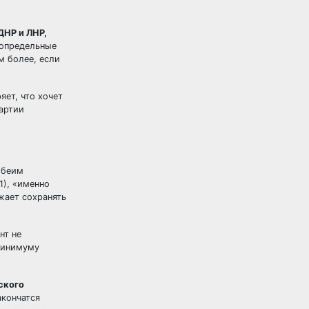
ДНР и ЛНР,
сопредельные
м более, если
яет, что хочет
артии
обеим
1), «именно
жает сохранять
нт не
 минимуму
ского
акончатся