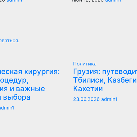
оваться
.
Политика
еская хирургия:
Грузия: путеводи
оцедур,
Тбилиси, Казбеги
ия и важные
Кахетии
ы выбора
23.06.2026
admin1
admin1