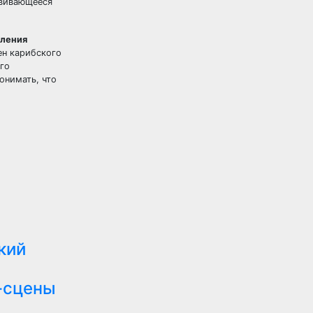
звивающееся
вления
ен карибского
его
онимать, что
кий
-сцены