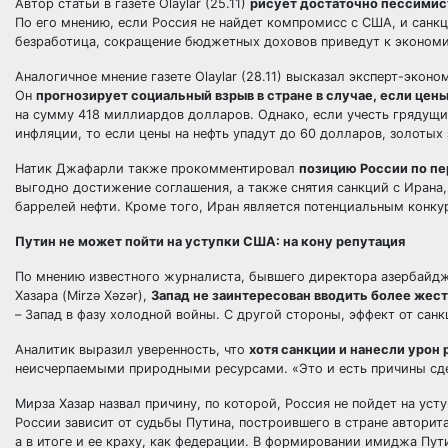
Автор статьи в газете Olaylar (25.11)
рисует достаточно пессимис
По его мнению, если Россия не найдет компромисс с США, и санкц
безработица, сокращение бюджетных доховов приведут к эконом
Аналогичное мнение газете Olaylar (28.11) высказал эксперт-эконо
Он
прогнозирует социальный взрыв в стране в случае, если цены
на сумму 418 миллиардов долларов. Однако, если учесть грядущи
инфляции, то если цены на нефть упадут до 60 долларов, золотых 
Натик Джафарли также прокомментировал
позицию России по п
выгодно достижение соглашения, а также снятия санкций с Ирана,
баррелей нефти. Кроме того, Иран является потенциальным конку
Путин не может пойти на уступки США: на кону репутация
По мнению известного журналиста, бывшего директора азербайд
Хазара (Mirzə Xəzər),
Запад не заинтересован вводить более жес
– Запад в фазу холодной войны. С другой стороны, эффект от сан
Аналитик выразил уверенность, что
хотя санкции и нанесли урон
неисчерпаемыми природными ресурсами. «Это и есть причины сдерж
Мирза Хазар назвал причину, по которой, Россия не пойдет на усту
России зависит от судьбы Путина, построившего в стране автори
а в итоге и ее краху, как федерации. В формировании имиджа Пу