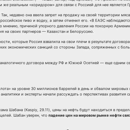
м же реальным «коридором» для связи с Россией для нее является Г
 Так, недавно она ввела запрет на продажу на своей территории мяс
 российское пиво и водку, а затем отменил его. «В ЕАЭС наблюдаютс
 его мнению, причиной упорного давления России на покорную Армени
я на своих партнеров — Казахстан и Белоруссию.
дности, которые Россия взвалила на свои плечи в результате договор
стких экономических санкций со стороны Запада, сопряженных с бол
ть аналогичного договора между РФ и Южной Осетией — еще одним с
лота» на уровне 30 миллионов баррелей в день и обвалом мировых ц
аналитики и эксперты начали рассуждать о перспективах развития с
ма Шабана (Kaspiy, 29.11), цены на нефть будут находиться в предел
 целей. Шабан уверен, что
падение цен на мировом рынке нефти свя