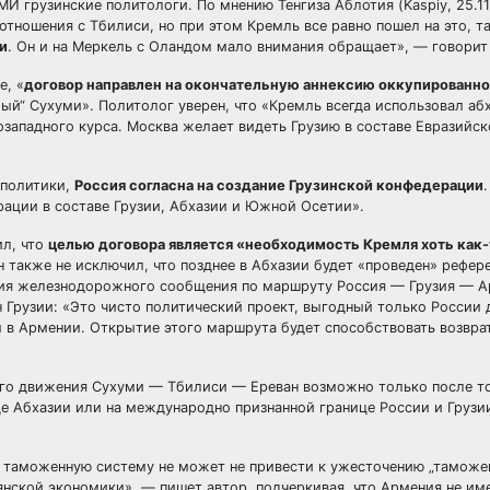
 грузинские политологи. По мнению Тенгиза Аблотия (Kaspiy, 25.11
отношения с Тбилиси, но при этом Кремль все равно пошел на это, т
и
. Он и на Меркель с Оландом мало внимания обращает», — говорит
е, «
договор направлен на окончательную аннексию оккупированно
мый“ Сухуми». Политолог уверен, что «Кремль всегда использовал аб
озападного курса. Москва желает видеть Грузию в составе Евразийско
 политики,
Россия согласна на создание Грузинской конфедерации
рации в составе Грузии, Абхазии и Южной Осетии».
ил, что
целью договора является «необходимость Кремля хоть как-
н также не исключил, что позднее в Абхазии будет «проведен» рефер
ния железнодорожного сообщения по маршруту Россия — Грузия — А
 Грузии: «Это чисто политический проект, выгодный только России 
ы в Армении. Открытие этого маршрута будет способствовать возвра
зного движения Сухуми — Тбилиси — Ереван возможно только после то
це Абхазии или на международно признанной границе России и Грузи
ю“ таможенную систему не может не привести к ужесточению „таможе
нской экономики», — пишет автор, подчеркивая, что Армения не им