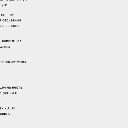
рузия.
а восьми
я серьезные
ю в вопросе
а, напоминая
ьшими
епаратистским
ен на нефть,
итуации в
ах 70-80
зано с