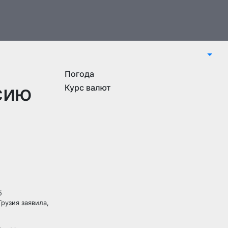
Погода
сию
Курс валют
б
Грузия заявила,