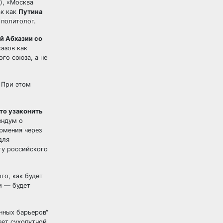
), «Москва
ак как
Путина
 политолог.
й Абхазии со
хазов как
го союза, а не
. При этом
то узаконить
ендум о
рмения через
для
ту российского
го, как будет
и — будет
нных барьеров“
еет сухопутной