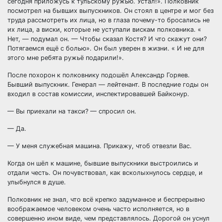
сегодня приложусь к тульскому ружью. Устал!». Полковник
посмотрел на бывших выпускников. Он стоял в центре и мог без
труда рассмотреть их лица, но в глаза почему-то бросались не
их лица, а виски, которые не уступали вискам полковника. «
Нет, — подумал он. — Чтобы сказал Костя? И что скажут они?
Потягаемся ещё с болью». Он был уверен в жизни. « И не для
этого мне ребята ружьё подарили!».
После похорон к полковнику подошёл Александр Горяев.
Бывший выпускник. Генерал — лейтенант. В последние годы он
входил в состав комиссии, инспектировавшей Байконур.
— Вы приехали на такси? — спросил он.
— Да.
— У меня служебная машина. Прикажу, чтоб отвезли Вас.
Когда он шёл к машине, бывшие выпускники выстроились и
отдали честь. Он почувствовал, как всколыхнулось сердце, и
улыбнулся в душе.
Полковник не знал, что всё крепко задуманное и беспрерывно
воображаемое человеком очень часто исполняется, но в
совершенно ином виде, чем представлялось. Дорогой он уснул