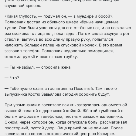
спусковой крючок.
«Какая глупость, — подумал он, — в мундире и босой».
Полковник достал из обувного шкафа чёрные начищенные
туфли. Они были узковаты для его оттёкших ног, и он несколько
раз смахивал с лица пот, пока надел. Потом снова засунул в рот
ствол и, вытянув во всю длину правую руку, попытался
наложить большой палец на спусковой крючок. В это время
зазвонил телефон. Полковник недовольно поморщился,
отложил ружьё и нехотя взял трубку.
— Ты не забыл, — спросила жена.
— Что?
— Тебе нужно ехать в госпиталь на Пехотный. Там твоего
выпускника Костю Завьялова сегодня хоронить будут.
При упоминании о госпитале память загрузилась одноместной
высокой палатой с деревянной койкой. Жёлтой тумбочкой с
белым цифровым телефоном, плотным запахом валерьянки.
Окном, через которое он, когда отпускала боль, рассматривал
просторный, пустой двор. Лица врачей он не помнил. После
госпиталя он попал в онкологический центр на Каширке.