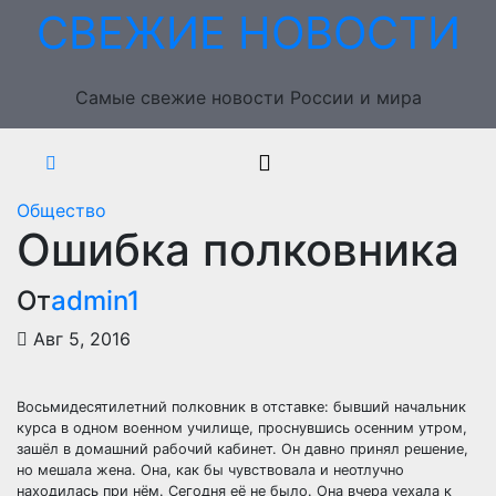
Перейти
СВЕЖИЕ НОВОСТИ
к
содержимому
Самые свежие новости России и мира
Общество
Ошибка полковника
От
admin1
Авг 5, 2016
Восьмидесятилетний полковник в отставке: бывший начальник
курса в одном военном училище, проснувшись осенним утром,
зашёл в домашний рабочий кабинет. Он давно принял решение,
но мешала жена. Она, как бы чувствовала и неотлучно
находилась при нём. Сегодня её не было. Она
вчера уехала к