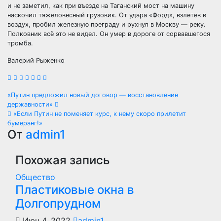
и не заметил, как при въезде на Таганский мост на машину
наскочил тяжеловесный грузовик. От удара «Форд», взлетев в
воздух, пробил железную преграду и рухнул в Москву — реку.
Полковник всё это не видел. Он умер в дороге от сорвавшегося
тромба.
Валерий Рыженко
Навигация
«Путин предложил новый договор — восстановление
державности»
по
«Если Путин не поменяет курс, к нему скоро прилетит
бумеранг!»
записям
От
admin1
Похожая запись
Общество
Пластиковые окна в
Долгопрудном
Июн 4, 2022
admin1