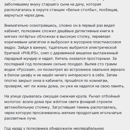
заболевшему внуку старшего сына на дачу, которая
располагалась в округе станции «Белые столбы», пообещав,
вернуться через день.
Внимательно осмотревшись, словно он в первый раз видел
кабинет, полковник сложил дешёвые детективные книги в
мягких потёртых обложках в высокую стопку, перевязал
коричневым шпагатом и выбросил в мусорное пластмассовое
ведро. Зайдя в ванную, тщательно выбрился электрической
бритвой «PHILIPS», снял с деревянной вешалки выглаженный
парадный мундир и надел. Китель оказался просторным. За
последний год полковник сильно похудел. Выпив сто грамм
водки «Русская», он посмотрел во встроенное овальное зеркало
в белом шкафу и не нашёл ничего интересного в себе. Затем
плотно закрыл окна в кабинете, прошёлся по комнатам,
проверяя, нет ли жены дома, он уже не наделся на свою память.
На улице срывалась секущая снежная крупа. Рычал отбойный
молоток: возле дома при жёлтом свете фонарей строили
автомобильную стоянку. Загустевшая темень расползалась,
через которую просачивались мелкие продрогшие игольчатые
рассветные лучи.
Год назад у полковника обнаружили неоперабельную