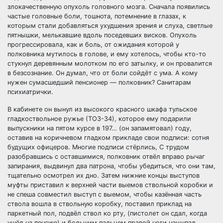
злокачественную опухоль головного мозга. Сначала появились
частые головные боли, тошнота, потемнение в глазах, к
которым стали добавляться ухудшения зрения и слуха, светлые
пятнышки, мелькавшие вдоль поседевших висков. Опухоль
прогрессировала, как и боль, от ожидания которой у
полковника мутилось в голове, и ему хотелось, чтобы кто-то
стукнул деревянным молотком по его затылку, и он провалится
в безсознание. Он думал, что от боли сойдёт с ума. А кому
нужен сумасшедший пенсионер — полковник? Санитарам
психиатрички.
В кабинете он вынул из высокого красного шкафа тульское
гладкоствольное ружье (ТОЗ-34), которое ему подарили
выпускники на пятом курсе в 197… (он запамятовал) году,
оставив на коричневом гладком прикладе свои подписи: сотня
будущих офицеров. Многие подписи стёрлись, С трудом
разобравшись с оставшимися, полковник отвёл вправо рычаг
запирания, выдвинул два патрона, чтобы убедиться, что они там,
тщательно осмотрел их дно. Затем нижние концы выступов
муфты приставил к верхней части выемов ствольной коробки и
не спеша совместил выступ с выемом, чтобы казённая часть
ствола вошла в ствольную коробку, поставил приклад на
паркетный пол, подвёл ствол ко рту, (пистолет он сдал, когда
ушёл на пенсию) и большим пальцем правой ноги нащупал