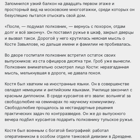
Запомнился узкий балкон на двадцать первом этаже и
просторный вид на московские многоэтажки, среди которых он
безуспешно пытался отыскать свой дом.
«После, — подумал полковник, — вернусь с похорон, отдам
долг и всё закончу». Он поставил ружье в шкаф, закрыл дверцы
и вызвал такси. Дорогой у него крутилась неясная мысль о
Косте Завьялове, но дальше имени и фамилии не пробивалась.
Во дворе госпиталя полковник встретил остаток своих
выпускников: из ста офицеров десятка три. Гроб уже вынесли.
Полковник внимательно осмотрел лицо Кости: неразгаданная
мысль, мелькнувшая в дороге, не давала покоя.
Костя был хватким на иностранные языки. Он в совершенстве
овладел немецким и английским языками. Училище закончил с
красным дипломом. В среде курсантов его звали: вольняга! за
свободолюбие на семинарах по научному коммунизму.
Свободолюбие прощалось за нестандартные решения
практических задач по контрразведке. Он же до выпускного
вечера подбил курсантов подарить полковнику тульское ружье.
Костя был военным с богатой биографией: работал
оперативником в особом отделе танковой дивизии в Дрездене.