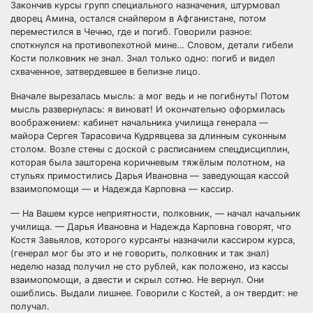
Закончив курсы групп специального назначения, штурмовал
дворец Амина, остался снайпером в Афганистане, потом
переместился в Чечню, где и погиб. Говорили разное:
споткнулся на противопехотной мине… Словом, детали гибели
Кости полковник не знал. Знал только одно: погиб и видел
схваченное, затвердевшее в белизне лицо.
Вначале вырезалась мысль: а мог ведь и не погибнуть! Потом
мысль развернулась: я виноват! И окончательно оформилась
воображением: кабинет начальника училища генерала —
майора Сергея Тарасовича Кудрявцева за длинным суконным
столом. Возле стены с доской с расписанием спецдисциплин,
которая была зашторена коричневым тяжёлым полотном, на
стульях примостились Дарья Ивановна — заведующая кассой
взаимопомощи — и Надежда Карповна — кассир.
— На Вашем курсе неприятности, полковник, — начал начальник
училища. — Дарья Ивановна и Надежда Карповна говорят, что
Костя Завьялов, которого курсанты назначили кассиром курса,
(генерал мог бы это и не говорить, полковник и так знал)
неделю назад получил не сто рублей, как положено, из кассы
взаимопомощи, а двести и скрыл сотню. Не вернул. Они
ошиблись. Выдали лишнее. Говорили с Костей, а он твердит: не
получал.