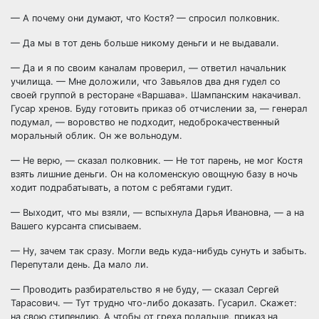
— А почему они думают, что Костя? — спросил полковник.
— Да мы в тот день больше никому деньги и не выдавали.
— Да и я по своим каналам проверил, — ответил начальник
училища. — Мне доложили, что Завьялов два дня гудел со
своей группой в ресторане «Варшава». Шампанским накачивал.
Гусар хренов. Буду готовить приказ об отчислении за, — генерал
подумал, — воровство не подходит, недоброкачественный
моральный облик. Он же вольнодум.
— Не верю, — сказал полковник. — Не тот парень, не мог Костя
взять лишние деньги. Он на коломенскую овощную базу в ночь
ходит подрабатывать, а потом с ребятами гудит.
— Выходит, что мы взяли, — вспыхнула Дарья Ивановна, — а на
Вашего курсанта списываем.
— Ну, зачем так сразу. Могли ведь куда-нибудь сунуть и забыть.
Перепутали день. Да мало ли.
— Проводить разбирательство я не буду, — сказал Сергей
Тарасович. — Тут трудно что-либо доказать. Гусарил. Скажет:
на свою стипендию. А чтобы от греха подальше, приказ на