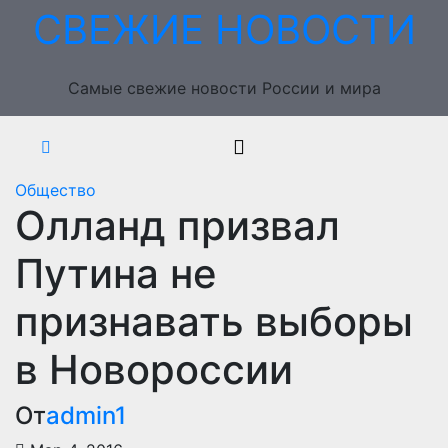
Перейти
СВЕЖИЕ НОВОСТИ
к
содержимому
Самые свежие новости России и мира
Общество
Олланд призвал
Путина не
признавать выборы
в Новороссии
От
admin1