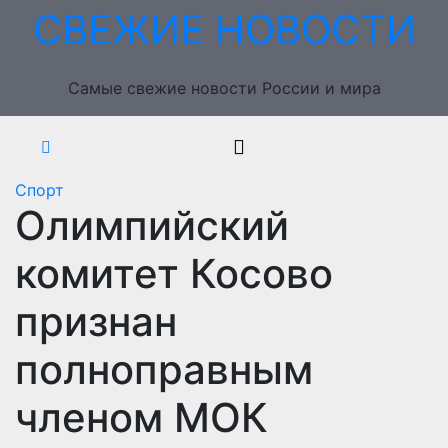
Перейти
СВЕЖИЕ НОВОСТИ
к
содержимому
Самые свежие новости России и мира
Спорт
Олимпийский
комитет Косово
признан
полноправным
членом МОК