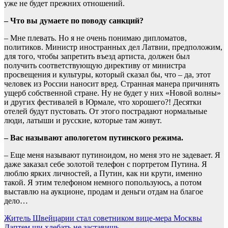
уже не будет прежних отношений.
– Что вы думаете по поводу санкций?
– Мне плевать. Но я не очень понимаю дипломатов,
политиков. Министр иностранных дел Латвии, предположим,
для того, чтобы запретить въезд артиста, должен был
получить соответствующую директиву от министра
просвещения и культуры, который сказал бы, что – да, этот
человек из России наносит вред. Странная манера причинять
ущерб собственной стране. Ну не будет у них «Новой волны»
и других фестивалей в Юрмале, что хорошего?! Десятки
отелей будут пустовать. От этого пострадают нормальные
люди, латыши и русские, которые там живут.
– Вас называют апологетом путинского режима.
– Еще меня называют путиноидом, но меня это не задевает. Я
даже заказал себе золотой телефон с портретом Путина. Я
люблю ярких личностей, а Путин, как ни крути, именно
такой. Я этим телефоном немного попользуюсь, а потом
выставлю на аукционе, продам и деньги отдам на благое
дело…
Навигация
Житель Швейцарии стал советником вице-мера Москвы
Лаптем щи хлебать не заставишь