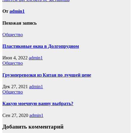
по
записям
От
admin1
Похожая запись
Общество
Пластиковые окна в Долгопрудном
Июн 4, 2022
admin1
Общество
Грузоперевозки из Китая по лучшей цене
Дек 27, 2021
admin1
Общество
Какую моечную ванну выбрать?
Сен 27, 2020
admin1
Добавить комментарий