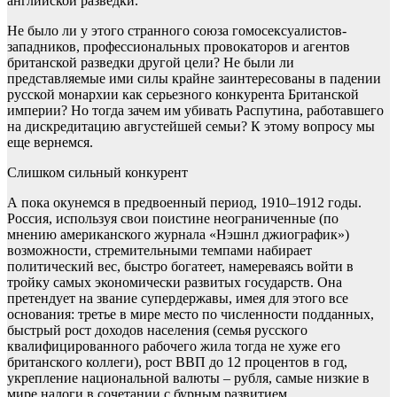
английской разведки.
Не было ли у этого странного союза гомосексуалистов-
западников, профессиональных провокаторов и агентов
британской разведки другой цели? Не были ли
представляемые ими силы крайне заинтересованы в падении
русской монархии как серьезного конкурента Британской
империи? Но тогда зачем им убивать Распутина, работавшего
на дискредитацию августейшей семьи? К этому вопросу мы
еще вернемся.
Слишком сильный конкурент
А пока окунемся в предвоенный период, 1910–1912 годы.
Россия, используя свои поистине неограниченные (по
мнению американского журнала «Нэшнл джиографик»)
возможности, стремительными темпами набирает
политический вес, быстро богатеет, намереваясь войти в
тройку самых экономически развитых государств. Она
претендует на звание супердержавы, имея для этого все
основания: третье в мире место по численности подданных,
быстрый рост доходов населения (семья русского
квалифицированного рабочего жила тогда не хуже его
британского коллеги), рост ВВП до 12 процентов в год,
укрепление национальной валюты – рубля, самые низкие в
мире налоги в сочетании с бурным развитием