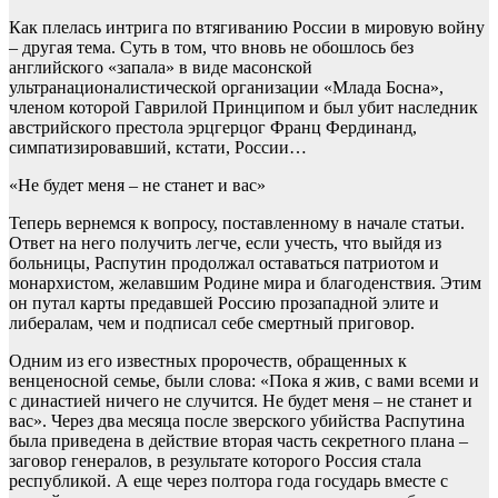
Как плелась интрига по втягиванию России в мировую войну
– другая тема. Суть в том, что вновь не обошлось без
английского «запала» в виде масонской
ультранационалистической организации «Млада Босна»,
членом которой Гаврилой Принципом и был убит наследник
австрийского престола эрцгерцог Франц Фердинанд,
симпатизировавший, кстати, России…
«Не будет меня – не станет и вас»
Теперь вернемся к вопросу, поставленному в начале статьи.
Ответ на него получить легче, если учесть, что выйдя из
больницы, Распутин продолжал оставаться патриотом и
монархистом, желавшим Родине мира и благоденствия. Этим
он путал карты предавшей Россию прозападной элите и
либералам, чем и подписал себе смертный приговор.
Одним из его известных пророчеств, обращенных к
венценосной семье, были слова: «Пока я жив, с вами всеми и
с династией ничего не случится. Не будет меня – не станет и
вас». Через два месяца после зверского убийства Распутина
была приведена в действие вторая часть секретного плана –
заговор генералов, в результате которого Россия стала
республикой. А еще через полтора года государь вместе с