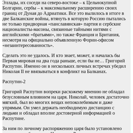
Эллады, их соседи на северо-востоке – к Цельнокупной
Болгарии, сербы – к максимальному расширению своих
границ от Дуная до Адриатики. Все это вылилось в итоге в
две Балканские войны, втянуть в которую Россию пытались
не только придворная «панславянская» партия и сербские
националисты-масоны, связанные тайными нитями с
английскими «братьями», но также Франция и Британия,
несмотря на официально объявленную Форин-офисом
«незаинтересованность».
Сделать это не удалось. И кто знает, может, и началась бы
Первая мировая на два года раньше, если бы не… Григорий
Распутин. Именно он в нескольких личных встречах убедил
Николая II не ввязываться в конфликт на Балканах.
Распутин-2
Григорий Распутин вопреки расхожему мнению не обладал
безусловным влиянием на царя. Николай, человек достаточно
мягкий, был во многих вещах непоколебимым и даже
упрямым. Он умел держать необходимую дистанцию с
людьми и обладал вполне достоверной информацией о
Распутине.
За ним по личному распоряжению царя было установлено