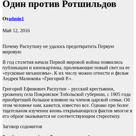
Один против Ротшильдов
От
admin1
Май 12, 2016
Почему Распутину не удалось предотвратить Первую
мировую
В год столетия начала Первой мировой войны появились
публикации и кинокартины, проливающие новый свет на ее
«пусковые механизмы». К их числу можно отнести и фильм
Андрея Малюкова «Григорий Р.».
Григорий Ефимович Распутин – русский крестьянин,
уроженец села Покровское Тобольской губернии, с 1905 года
приобретший большое влияние на членов царской семьи. Об
этом человеке нам, кажется, известно все. Однако при более
тщательном изучении вновь открывающихся фактов многое в
его образе оказывается не соответствующим стереотипу.
Заговор содомитов