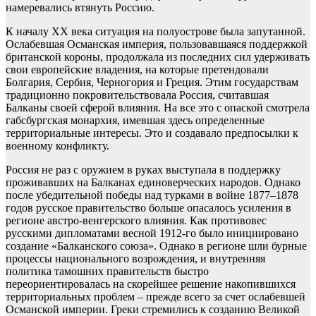
намеревались втянуть Россию.
К началу ХХ века ситуация на полуострове была запутанной.
Ослабевшая Османская империя, пользовавшаяся поддержкой
британской короны, продолжала из последних сил удерживать
свои европейские владения, на которые претендовали
Болгария, Сербия, Черногория и Греция. Этим государствам
традиционно покровительствовала Россия, считавшая
Балканы своей сферой влияния. На все это с опаской смотрела
габсбургская монархия, имевшая здесь определенные
территориальные интересы. Это и создавало предпосылки к
военному конфликту.
Россия не раз с оружием в руках выступала в поддержку
проживавших на Балканах единоверческих народов. Однако
после убедительной победы над турками в войне 1877–1878
годов русское правительство больше опасалось усиления в
регионе австро-венгерского влияния. Как противовес
русскими дипломатами весной 1912-го было инициировано
создание «Балканского союза». Однако в регионе шли бурные
процессы национального возрождения, и внутренняя
политика тамошних правительств быстро
переориентировалась на скорейшее решение накопившихся
территориальных проблем – прежде всего за счет ослабевшей
Османской империи. Греки стремились к созданию Великой