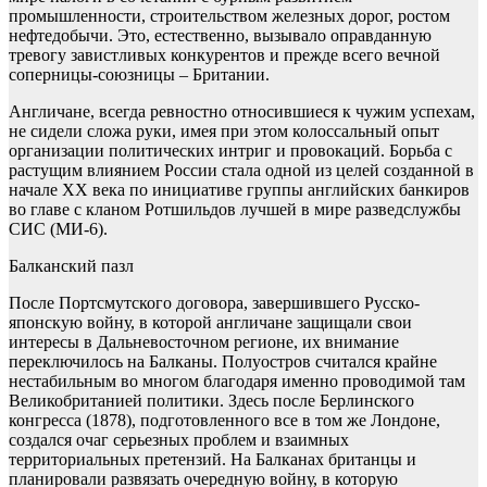
промышленности, строительством железных дорог, ростом
нефтедобычи. Это, естественно, вызывало оправданную
тревогу завистливых конкурентов и прежде всего вечной
соперницы-союзницы – Британии.
Англичане, всегда ревностно относившиеся к чужим успехам,
не сидели сложа руки, имея при этом колоссальный опыт
организации политических интриг и провокаций. Борьба с
растущим влиянием России стала одной из целей созданной в
начале ХХ века по инициативе группы английских банкиров
во главе с кланом Ротшильдов лучшей в мире разведслужбы
СИС (МИ-6).
Балканский пазл
После Портсмутского договора, завершившего Русско-
японскую войну, в которой англичане защищали свои
интересы в Дальневосточном регионе, их внимание
переключилось на Балканы. Полуостров считался крайне
нестабильным во многом благодаря именно проводимой там
Великобританией политики. Здесь после Берлинского
конгресса (1878), подготовленного все в том же Лондоне,
создался очаг серьезных проблем и взаимных
территориальных претензий. На Балканах британцы и
планировали развязать очередную войну, в которую