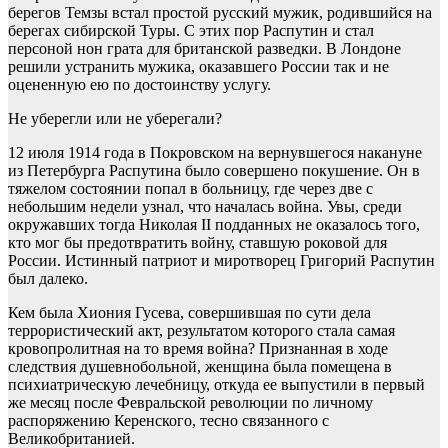
берегов Темзы встал простой русский мужик, родившийся на
берегах сибирской Туры. С этих пор Распутин и стал
персоной нон грата для британской разведки. В Лондоне
решили устранить мужика, оказавшего России так и не
оцененную ею по достоинству услугу.
Не уберегли или не уберегали?
12 июля 1914 года в Покровском на вернувшегося накануне
из Петербурга Распутина было совершено покушение. Он в
тяжелом состоянии попал в больницу, где через две с
небольшим недели узнал, что началась война. Увы, среди
окружавших тогда Николая II подданных не оказалось того,
кто мог бы предотвратить войну, ставшую роковой для
России. Истинный патриот и миротворец Григорий Распутин
был далеко.
Кем была Хиония Гусева, совершившая по сути дела
террористический акт, результатом которого стала самая
кровопролитная на то время война? Признанная в ходе
следствия душевнобольной, женщина была помещена в
психиатрическую лечебницу, откуда ее выпустили в первый
же месяц после Февральской революции по личному
распоряжению Керенского, тесно связанного с
Великобританией.