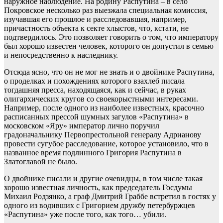
наружное наблюдение. На родину Распутина – в село
Покровское несколько раз выезжала специальная комиссия,
изучавшая его прошлое и расследовавшая, например,
причастность объекта к секте хлыстов, что, кстати, не
подтвердилось. Это позволяет говорить о том, что императору
был хорошо известен человек, которого он допустил в семью
и непосредственно к наследнику.
Отсюда ясно, что он не мог не знать и о двойнике Распутина,
о проделках и похождениях которого взахлеб писала
тогдашняя пресса, находящаяся, как и сейчас, в руках
олигархических кругов со своекорыстными интересами.
Например, после одного из наиболее известных, красочно
расписанных прессой шумных загулов «Распутина» в
московском «Яру» император лично поручил
градоначальнику Первопрестольной генералу Адрианову
провести сугубое расследование, которое установило, что в
названное время подлинного Григория Распутина в
Златоглавой не было.
О двойнике писали и другие очевидцы, в том числе такая
хорошо известная личность, как председатель Госдумы
Михаил Родзянко, а граф Дмитрий Граббе встретил в гостях у
одного из водивших с Григорием дружбу петербуржцев
«Распутина» уже после того, как того… убили.