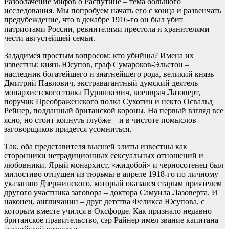
Разоблачение мифов о Распутине – тема большого
исследования. Мы попробуем начать его с конца и развенчать
предубеждение, что в декабре 1916-го он был убит
патриотами России, ревнителями престола и хранителями
чести августейшей семьи.
Зададимся простым вопросом: кто убийцы? Имена их
известны: князь Юсупов, граф Сумароков-Эльстон –
наследник богатейшего и знатнейшего рода, великий князь
Дмитрий Павлович, экстравагантный думский деятель
монархистского толка Пуришкевич, военврач Лазоверт,
поручик Преображенского полка Сухотин и некто Освальд
Рейнер, подданный британской короны. На первый взгляд все
ясно, но стоит копнуть глубже – и в чистоте помыслов
заговорщиков придется усомниться.
Так, оба представителя высшей элиты известны как
сторонники нетрадиционных сексуальных отношений и
любовники. Ярый монархист, «жидобой» и черносотенец был
милостиво отпущен из тюрьмы в апреле 1918-го по личному
указанию Дзержинского, который оказался старым приятелем
другого участника заговора – доктора Самуила Лазоверта. И
наконец, англичанин – друг детства Феликса Юсупова, с
которым вместе учился в Оксфорде. Как признало недавно
британское правительство, сэр Райнер имел звание капитана