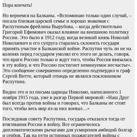
Пора кончать!
Но вернемся на Балканы. «Вспоминаю только один случай, –
писала близкая царской семье и хорошо знакомая с
Распутиным фрейлина Вырубова, – когда действительно
Григорий Ефимович оказал влияние на внешнюю политику
России. Это было в 1912 году, когда великий князь Николай
Николаевич и его супруга старались склонить государя
принять участие в Балканской войне. Распутин чуть ли не на
коленях перед государем умолял его этого не делать, говоря,
что враги России только и ждут того, чтобы Россия ввязалась
в эту войну, и что Россию постигнет неминуемое несчастье».
Это сообщение совершенно определенно подтвердил и граф
Сергей Витте, который отнюдь не являлся поклонником
Распутина.
Видно это и из письма царицы Николаю, написанного 1
ноября 1915 года, уже в разгар Первой мировой: «Наш Друг
был всегда против войны и говорил, что Балканы не стоят
того, чтобы весь мир из-за них воевал…»
Последовав совету Распутина, государь отказался тогда от
втягивания России в войну. Все ограничилось
дипломатическими рычагами для усмирения амбиций болгар
и сербов. Так на пути истинных поджигателей войны с