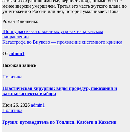
семьей и сохранившими ему верность подданными был не
менее зверски умерщвлен. Третья это часть жуткого плана по
уничтожению России или нет, история умалчивает. Пока.
Роман Илющенко
Навигация
Шойгу рассказал о военных угрозах на крымском
направлении
по
Катастрофа во Внуково — проявление системного кризиса
записям
От
admin1
Похожая запись
Политика
Пластическая хирургия: виды процедур, показания и
важные аспекты выбора
Июн 26, 2026
admin1
Политика
Грузия: путеводитель по Тбилиси, Казбеги и Кахетии