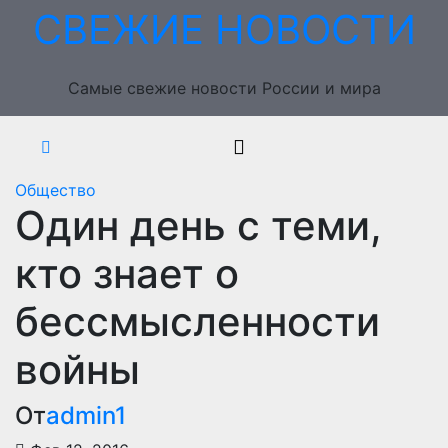
Перейти
СВЕЖИЕ НОВОСТИ
к
содержимому
Самые свежие новости России и мира
Общество
Один день с теми,
кто знает о
бессмысленности
войны
От
admin1