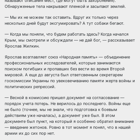
называют описания мест, где могут быть захоронения).
Обнаруженные тела накрывают пленкой и засыпают землей.
— Мы их не можем так оставить. Вдруг их только через
несколько дней будут эксгумировать? А тут собаки бегают.
— Когда мы поняли, что будем работать здесь? Когда начался
Крым, мы смотрели и обсуждали — не дай бог, — рассказывает
Ярослав Жилкин.
Ярослав возглавляет союз «Народная память» — объединение
профессиональных исследователей, которые занимаются
поиском погибших и пропавших без вести во время Второй
мировой. А еще до августа был ответсвенным секретарем
госкомиссии Украины по увековечиванию памяти жертв войны и
политических репрессий.
— Весной в комиссию пришел документ на согласование —
порядок учета потерь. Не верилось до последнего. Войны еще
не было (точнее, мы не знали, что подготовка к боевым
действиям уже началась), а документ уже был. В этом
документе был пункт, на который я особенно обратил внимание
— введение жетонов. Ровно в тот момент я понял, что в нашей
армии их до сих пор нет.