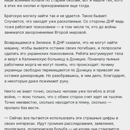
наши военные копали по старым окопам, вот и нашли тех, кого
в этих же окопах и прихоранивали еще тогда.
Братскую могилу найти так и не удается. Такое бывает.
Случается, что находят уже раскопанные. Со стороны ДНР ведь
тоже работают поисковики — в том числе те, кто до войны
занимался захоронениями Второй мировой.
Возвращаемся в Зеленое. В ДНР сказали, что не могут найти
машину, чтобы вывезти останки своих погибших, и попросили
сделать это украинских поисковиков. Ребята эксгумируют тела
и везут в Калининскую больницу в Донецке. Поначалу пьяные
работники морга не могут понять, что происходит: почему
украинцы свободно перемещаются по Донецку и привозят им
останки дэнээровцев. Но разобравшись, в чем дело, благодарят,
а некоторые даже пожимают руку.
Никто не знает точно, сколько человек уже погибло в этой
войне, — ясно только, что с обеих сторон счет идет на тысячи.
Точно неизвестно, сколько находится в плену, сколько —
пропало без вести.
— Сейчас все пытаются использовать эти страшные цифры в
своих интересах. Идут громкие расследования, заявления,
пропаганда, политическая борьба — на крови она становится