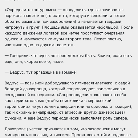
«Определить контур ямы» — определить, где заканчивается
перекопанная земля (то есть та, которую извлекали, а потом
обратно засыпали при захоронении) и начинается твердый,
нетронутый грунт. Площадь ямы оказывается небольшой. После
каждого движения лопатой все четче проступают очертания
одного и намечаются контуры второго тела. Лежат плотно,
частично одно на другом, валетом.
— Говорили, что здесь четверо должны быть. Значит, если есть
еще, они, скорее всего, ниже.
— Ведрус, тут эргэдэшка в кармане!
Ведрус — позывной добродушного пятидесятилетнего, с седой
бородой дэнээровца, который сопровождает поисковиков в
сегодняшней экспедиции. «Сопровождение» включает в себя
как надзирательные (чтобы поисковики с «вражеской
территории» не устроили диверсии или не срисовали позиции),
так и охранные (например, от агрессии других дэнээровцев)
функции. А еще Ведрус периодически выполняет роль сапера.
Дэнээровец честно признается в том, что захоронения могут
минировать и «наши», и «ихние». Просит всех отойти подальше,