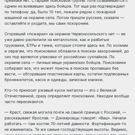
привязки нет. Старший поисковой группы Толя созванивается с
одним из воевавших здесь бойцов. Тот еще раз подтверждает
по телефону: да, было 10 тел, лежали рядом с пожарной
машиной на окраине села. Потом пришли русские, сказали —
оставляйте и уходите, мы сами похороним.
Сгоревшей «пожарки» на окраине Червоносельского нет — ее
уже давно распилили на металлолом, как и разбитые
грузовики, БТРы и танки, которые стояли здесь же. По холмам
и оврагам, что поисковики облазили в поисках захоронений, до
сих пор валяются упаковки от российских сухпайков. По
окраине села — личные вещи украинских бойцов. Поисковики
собирают все, что может помочь в поисках пропавших без
вести, — обгоревшие пластиковые карты, остатки подписанных
бронежилетов, касок и одежды, записные книжки.
Кто-то приносит ржавый кусок металла — это с Великой
Отечественной, сразу определяют поисковики. Находки вообще
часто пересекаются.
— Крест, свежая могила почти на самой границе с Россией, —
рассказывает Ярослав. — Дэнээровцы говорят: «Ваш». Начали
работать — там костяк 70-летней давности. Фортификация-то
не изменилась. Те же самые господствующие высоты. Видимо,