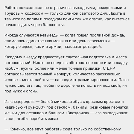
Работа поисковиков не ограничена выходными, праздниками и
Трудовым кодексом — только длиной светового дня. Лазить в
темноте по полям и посадкам почти так же опасно, как пытаться
ночью ездить через блокпосты.
Иногда случаются невыезды — когда пошел проливной дождь,
сломалась единственная машина или день пересменки —
которую здесь, как и в армии, называют ротацией.
Каждому выезду предшествует тщательная подготовка и масса
согласований. Никто не поедет в абстрактное поле или посадку
наобум, нужны более или менее точные привязки. С ДНР
согласовывается точный маршрут, количество заезжающих
человек, места работы — на предмет разминированности. Плюс
нужно сделать так, чтобы по дороге не попасть ни под свой, ни
под чужой огонь.
Из спецсредств — белый микроавтобус с красным крестом и
надписью «Груз-200» под стеклом, бахилы, резиновые перчатки,
мешки для останков и бальзам «Звездочка» — его закладывают
в нос, чтобы перебить запах.
— Конечно, все едут работать сюда только по собственному