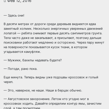
Фев 12, 2016
— Здесь они!
В десяти метрах от дороги среди деревьев виднеется едва
заметный холмик. Несколько энергичных уверенных движений
лопатой — ребята снимают первые десять сантиметров грунта.
Тела часто даже не закапывают, а присыпают, поэтому дальше
поисковики работают
медленно и осторожно. Через пару минут
на поверхности показывается кусок ткани, в котором
угадывается камуфляж.
— Мужики, бахилы надевать будете?
— Погоди, рано пока.
Еще минута. Теперь видны уже подошвы кроссовок и голый
череп.
— Это, наверное, не наши. Наши в берцах обычно.
— Августовское захоронение. Летом кто угодно мог в
кроссовках ходить. Давайте определим контур ямы, зачистим
слой, а там посмотрим.