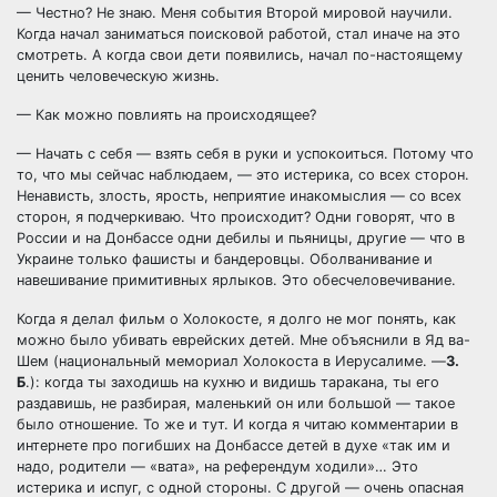
— Честно? Не знаю. Меня события Второй мировой научили.
Когда начал заниматься поисковой работой, стал иначе на это
смотреть. А когда свои дети появились, начал по-настоящему
ценить человеческую жизнь.
— Как можно повлиять на происходящее?
— Начать с себя — взять себя в руки и успокоиться. Потому что
то, что мы сейчас наблюдаем, — это истерика, со всех сторон.
Ненависть, злость, ярость, неприятие инакомыслия — со всех
сторон, я подчеркиваю. Что происходит? Одни говорят, что в
России и на Донбассе одни дебилы и пьяницы, другие — что в
Украине только фашисты и бандеровцы. Оболванивание и
навешивание примитивных ярлыков. Это обесчеловечивание.
Когда я делал фильм о Холокосте, я долго не мог понять, как
можно было убивать еврейских детей. Мне объяснили в Яд ва-
Шем (национальный мемориал Холокоста в Иерусалиме. —
З.
Б
.): когда ты заходишь на кухню и видишь таракана, ты его
раздавишь, не разбирая, маленький он или большой — такое
было отношение. То же и тут. И когда я читаю комментарии в
интернете про погибших на Донбассе детей в духе «так им и
надо, родители — «вата», на референдум ходили»… Это
истерика и испуг, с одной стороны. С другой — очень опасная