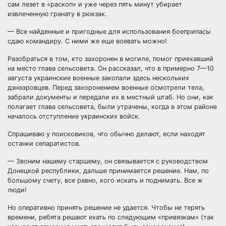
сам лезет в «раскоп» и уже через пять минут убирает
извлеченную гранату в рюкзак.
— Все найденные и пригодные для использования боеприпасы
сдаю командиру. С ними же еще воевать можно!
Разобраться в том, кто захоронен в могиле, помог приехавший
на место глава сельсовета. Он рассказал, что в примерно 7—10
августа украинские военные закопали здесь нескольких
дэнээровцев. Перед захоронением военные осмотрели тела,
забрали документы и передали их в местный штаб. Но они, как
полагает глава сельсовета, были утрачены, когда в этом районе
началось отступление украинских войск.
Спрашиваю у поисковиков, что обычно делают, если находят
останки сепаратистов.
— Звоним нашему старшему, он связывается с руководством
Донецкой республики, дальше принимается решение. Нам, по
большому счету, все равно, кого искать и поднимать. Все ж
люди!
Но оперативно принять решение не удается. Чтобы не терять
времени, ребята решают ехать по следующим «привязкам» (так