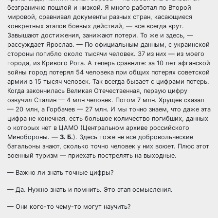
безгранично пошлой и низкой. Я много работал по Второй
мировой, сравнивал документы разных стран, касающиеся
конкретных этапов боевых действий, — все всегда врут.
Завышают достижения, занижают потери. То же и здесь, —
рассуждает Ярослав. — По официальным данным, с украинской
стороны погибло около тысячи человек. 37 из них — из моего
города, из Кривого Рога. А теперь сравните: за 10 лет афганской
войны город потерял 54 человека при общих потерях советской
армии в 15 тысяч человек. Так всегда бывает с цифрами потерь.
Когда закончилась Великая Отечественная, первую цифру
озвучил Сталин — 4 млн человек. Потом 7 млн. Хрущев сказал
— 20 млн, а Горбачев — 27 млн. И мы точно знаем, что даже эта
цифра не конечная, есть большое количество погибших, данных
о которых нет в ЦАМО (Центральном архиве российского
Минобороны. —
З. Б.
). Здесь тоже не все добровольческие
батальоны знают, сколько точно человек у них воюет. Плюс этот
военный туризм — приехать пострелять на выходные.
— Важно ли знать точные цифры?
— Да. Нужно знать и помнить. Это этап осмысления.
— Они кого-то чему-то могут научить?