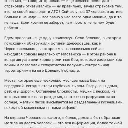
желанию, — говорит Ярослав. — Еще недавно ребят даже
страховать отказывались — ну правильно, зачем страховка тем,
кто по своей воле едет в АТО? Сейчас у нас 37 человек в активе.
Больше и не надо — все равно у нас всего одна машина, да и то
не наша. Если хозяин ее заберет, нам просто не на чем будет
работать.
Едем проверять еще одну «привязку». Село Зеленое, в котором
поисковики обнаружили останки дэнээровцев, как и
Червоносельское, в которое мы направляемся сейчас,
находятся совсем недалеко от Иловайска — в этом районе в
конце августа шли кровопролитные бои, которые изменили ход
войны и позволили сепаратистам получить контроль над
территориями на юге Донецкой области.
Места, которые еще несколько месяцев назад были на
передовой, сегодня стали глубоким тылом. Разрушены дома,
разбиты дороги. Оставлены блокпосты. Мешки с песком, из
которых сложены заграждения, постепенно разрушаются на
солнце, желтый песок высыпается на раздавленный гусеницами,
покрытый масляными пятнами асфальт.
На окраине Червоносельского, в балке, должна быть братская
могила на десять человек — это вся информация, более точной