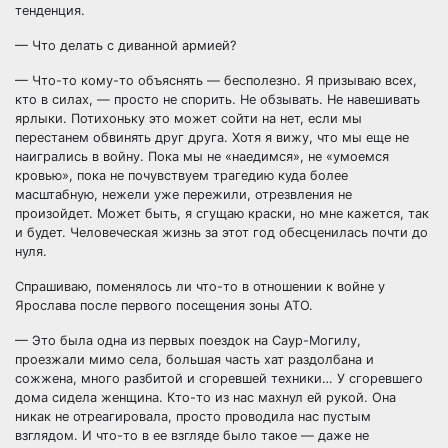
тенденция.
— Что делать с диванной армией?
— Что-то кому-то объяснять — бесполезно. Я призываю всех,
кто в силах, — просто не спорить. Не обзывать. Не навешивать
ярлыки. Потихоньку это может сойти на нет, если мы
перестанем обвинять друг друга. Хотя я вижу, что мы еще не
наигрались в войну. Пока мы не «наедимся», не «умоемся
кровью», пока не почувствуем трагедию куда более
масштабную, нежели уже пережили, отрезвления не
произойдет. Может быть, я сгущаю краски, но мне кажется, так
и будет. Человеческая жизнь за этот год обесценилась почти до
нуля.
Спрашиваю, поменялось ли что-то в отношении к войне у
Ярослава после первого посещения зоны АТО.
— Это была одна из первых поездок на Саур-Могилу,
проезжали мимо села, большая часть хат раздолбана и
сожжена, много разбитой и сгоревшей техники… У сгоревшего
дома сидела женщина. Кто-то из нас махнул ей рукой. Она
никак не отреагировала, просто проводила нас пустым
взглядом. И что-то в ее взгляде было такое — даже не