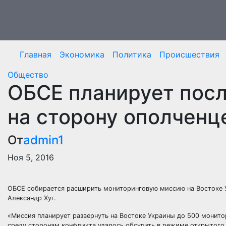
Перейти
к
содержимому
Главная
Экономика
Политика
Происшествия
Общество
ОБСЕ планирует пос
на сторону ополченц
От
admin1
Ноя 5, 2016
ОБСЕ собирается расширить мониторинговую миссию на Востоке 
Александр Хуг.
«Миссия планирует развернуть на Востоке Украины до 500 монито
среду сторонам конфликта удалось обсудить в режиме открытого 