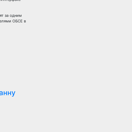
ят за одним
телями ОБСЕ в
анну