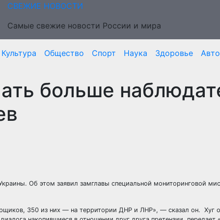
СВЕЖИЕ НОВОСТИ
Самые свежие новости России и мира
Культура
Общество
Спорт
Наука
Здоровье
Авто
лать больше наблюдат
ев
Украины. Об этом заявил замглавы специальной мониторинговой ми
рщиков, 350 из них — на территории ДНР и ЛНР», — сказал он.
Хуг о
диалога накопившиеся в отношении друг друга претензии, передает 