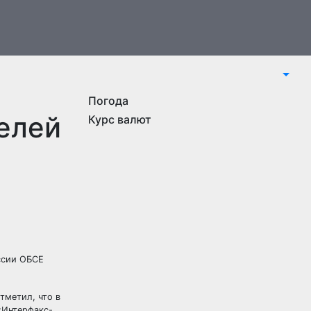
Погода
елей
Курс валют
ссии ОБСЕ
тметил, что в
«Интерфакс-