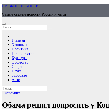
Перейти
СВЕЖИЕ НОВОСТИ
к
Самые свежие новости России и мира
содержимому
Главная
Экономика
Политика
Происшествия
Культура
Общество
Спорт
Наука
Здоровье
Авто
Экономика
Обама решил попросить у Конг