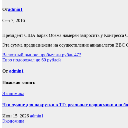
От
admin1
Сен 7, 2016
Президент США Барак Обама намерен запросить у Конгресса С
Эта сумма предназначена на осуществление авианалетов ВВС
Навигация
Валютный рынок: пробьет ли рубль 47?
Евро подорожал до 60 рублей
по
записям
От
admin1
Похожая запись
Экономика
Что лучше для накрутки в ТГ: реальные подписчики или б
Июн 15, 2026
admin1
Экономика