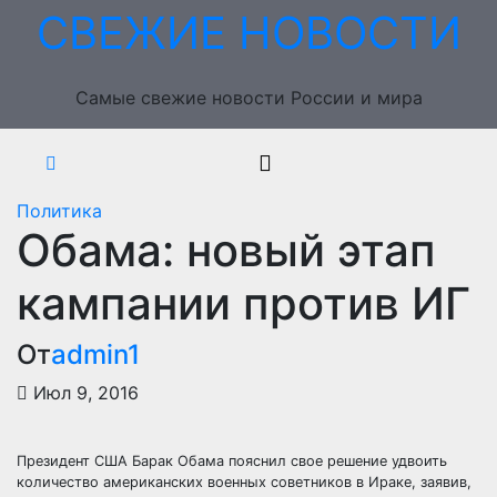
Перейти
СВЕЖИЕ НОВОСТИ
к
содержимому
Самые свежие новости России и мира
Политика
Обама: новый этап
кампании против ИГ
От
admin1
Июл 9, 2016
Президент США Барак Обама пояснил свое решение удвоить
количество американских военных советников в Ираке, заявив,