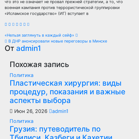
что это не означает не провал прежней стратегии, а то, что
военная кампания против террористической группировки
«Исламское государство» (ИГ) вступает в
Навигация
«Нельзя заглянуть в каждый сейф»
В ДНР анонсировали новые переговоры в Минске
по
От
admin1
записям
Похожая запись
Политика
Пластическая хирургия: виды
процедур, показания и важные
аспекты выбора
Июн 26, 2026
admin1
Политика
Грузия: путеводитель по
Тбилиси, Казбеги и Кахетии