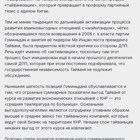
«тайванизации», который превращает в проформу партийный
тезис о едином Китае.
Тем не менее тенденция по дальнейшей активизации процесса
развития взаимовыгодных отношений с «мэйнлэндом», чётко
обозначившаяся после возвращения в 2008 г. к власти партии
Гоминьдан и занятия её лидером Ма Инцзю поста президента
Тайваня, была предметом жёсткой критики со стороны ДПП.
Речь идёт именно об «активизации», поскольку сам этот
процесс был инициирован ещё в начале прошлого десятилетия
самой ДПП, которая при этом постоянно подчёркивала, что
государственная независимость Тайваня не подлежит
обсуждению.
Нынешняя шаткость позиций Гоминьдана обуславливается и
тем, что огромные суммарные показатели выгод Тайваня от
курса на развитие экономических отношений с КНР — это
«средняя температура по больнице». Основными
выгодополучателями являются сотрудники (главным образом
высшее и среднее звено) тех тайваньских компаний, которые
ведут свой бизнес на территории КНР. Низшие слои тайваньцев
никаких выгод от этого курса не извлекают.
Поэтому среди лозунгов критиков курса гоминьдановского