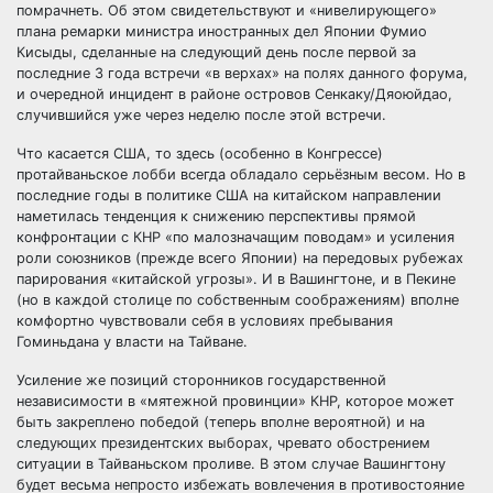
помрачнеть. Об этом свидетельствуют и «нивелирующего»
плана ремарки министра иностранных дел Японии Фумио
Кисыды, сделанные на следующий день после первой за
последние 3 года встречи «в верхах» на полях данного форума,
и очередной инцидент в районе островов Сенкаку/Дяоюйдао,
случившийся уже через неделю после этой встречи.
Что касается США, то здесь (особенно в Конгрессе)
протайваньское лобби всегда обладало серьёзным весом. Но в
последние годы в политике США на китайском направлении
наметилась тенденция к снижению перспективы прямой
конфронтации с КНР «по малозначащим поводам» и усиления
роли союзников (прежде всего Японии) на передовых рубежах
парирования «китайской угрозы». И в Вашингтоне, и в Пекине
(но в каждой столице по собственным соображениям) вполне
комфортно чувствовали себя в условиях пребывания
Гоминьдана у власти на Тайване.
Усиление же позиций сторонников государственной
независимости в «мятежной провинции» КНР, которое может
быть закреплено победой (теперь вполне вероятной) и на
следующих президентских выборах, чревато обострением
ситуации в Тайваньском проливе. В этом случае Вашингтону
будет весьма непросто избежать вовлечения в противостояние