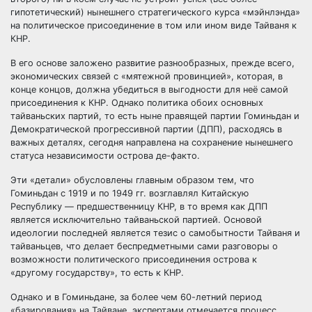
гипотетический) нынешнего стратегического курса «мэйнлэнда»
на политическое присоединение в том или ином виде Тайваня к
КНР.
В его основе заложено развитие разнообразных, прежде всего,
экономических связей с «мятежной провинцией», которая, в
конце концов, должна убедиться в выгодности для неё самой
присоединения к КНР. Однако политика обоих основных
тайваньских партий, то есть ныне правящей партии Гоминьдан и
Демократической прогрессивной партии (ДПП), расходясь в
важных деталях, сегодня направлена на сохранение нынешнего
статуса независимости острова де-факто.
Эти «детали» обусловлены главным образом тем, что
Гоминьдан с 1919 и по 1949 гг. возглавлял Китайскую
Республику — предшественницу КНР, в то время как ДПП
является исключительно тайваньской партией. Основой
идеологии последней является тезис о самобытности Тайваня и
тайваньцев, что делает беспредметными сами разговоры о
возможности политического присоединения острова к
«другому государству», то есть к КНР.
Однако и в Гоминьдане, за более чем 60-летний период
«базирования» на Тайване, экспертами отмечается процесс