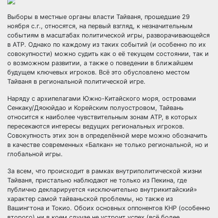
Выборы в местные органы власти Тайваня, прошедшие 29
ноября с.г., относятся, на первый взгляд, к незначительным
событиям в масштабах политической игры, разворачивающейся
в АТР. Однако по каждому из таких событий (и особенно по их
совокупности) можно судить как о её текущем
состоянии, так и
о возможном развитии, а также о поведении в ближайшем
будущем ключевых игроков. Всё это обусловлено местом
Тайваня в региональной политической игре.
Наряду с архипелагами Южно-Китайского моря, островами
Сенкаку/Дяоюйдао и Корейским полуостровом, Тайвань
относится к наиболее чувствительным зонам АТР, в которых
пересекаются интересы ведущих региональных игроков.
Совокупность этих зон в определённой мере можно обозначить
в качестве современных «Балкан» не только региональной, но и
глобальной игры.
За всем, что происходит в рамках внутриполитической жизни
Тайваня, пристально наблюдают не только из Пекина, где
публично декларируется «исключительно внутрикитайский»
характер самой тайваньской проблемы, но также из
Вашингтона и Токио. Обоих основных оппонентов КНР (особенно
второго) ни в коем случае не устроит успех (всё более