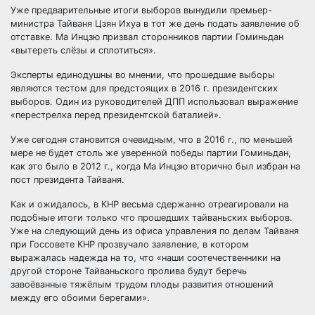
Уже предварительные итоги выборов вынудили премьер-
министра Тайваня Цзян Ихуа в тот же день подать заявление об
отставке. Ма Инцзю призвал сторонников партии Гоминьдан
«вытереть слёзы и сплотиться».
Эксперты единодушны во мнении, что прошедшие выборы
являются тестом для предстоящих в 2016 г. президентских
выборов. Один из руководителей ДПП использовал выражение
«перестрелка перед президентской баталией».
Уже сегодня становится очевидным, что в 2016 г., по меньшей
мере не будет столь же уверенной победы партии Гоминьдан,
как это было в 2012 г., когда Ма Инцзю вторично был избран на
пост президента Тайваня.
Как и ожидалось, в КНР весьма сдержанно отреагировали на
подобные итоги только что прошедших тайваньских выборов.
Уже на следующий день из офиса управления по делам Тайваня
при Госсовете КНР прозвучало заявление, в котором
выражалась надежда на то, что «наши соотечественники на
другой стороне Тайваньского пролива будут беречь
завоёванные тяжёлым трудом плоды развития отношений
между его обоими берегами».