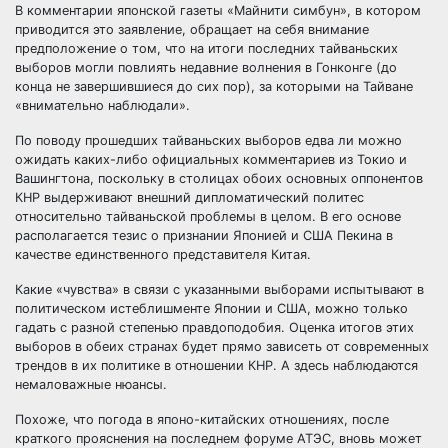
В комментарии японской газеты «Майнити симбун», в котором
приводится это заявление, обращает на себя внимание
предположение о том, что на итоги последних тайваньских
выборов могли повлиять недавние волнения в Гонконге (до
конца не завершившиеся до сих пор), за которыми на Тайване
«внимательно наблюдали».
По поводу прошедших тайваньских выборов едва ли можно
ожидать каких-либо официальных комментариев из Токио и
Вашингтона, поскольку в столицах обоих основных оппонентов
КНР выдерживают внешний дипломатический политес
относительно тайваньской проблемы в целом. В его основе
располагается тезис о признании Японией и США Пекина в
качестве единственного представителя Китая.
Какие «чувства» в связи с указанными выборами испытывают в
политическом истеблишменте Японии и США, можно только
гадать с разной степенью правдоподобия. Оценка итогов этих
выборов в обеих странах будет прямо зависеть от современных
трендов в их политике в отношении КНР. А здесь наблюдаются
немаловажные нюансы.
Похоже, что погода в японо-китайских отношениях, после
краткого прояснения на последнем форуме АТЭС, вновь может