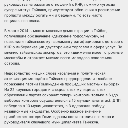
руководства на развитие отношений с КНР, помимо «угрозы
суверенитету» Тайваня, присутствуют обвинения в расширении
пропасти между богатыми и бедными, то есть чисто
социального плана.
В марте 2014 г. многотысячные демонстрации в Тайбэе,
получившие обозначение «движение подсолнухов», не
позволили тайваньскому парламенту ратифицировать договор с
КНР о либерализации двусторонней торговли в сфере услуг. По
мнению тайваньских экспертов, это «движение имеет огромные
масштабы и отражает мнение всего молодого поколения»
острова.
Недовольство низших слоёв населения и политическая
активизация молодёжи Тайваня предопределили тяжёлое
поражение партии Гоминьдан на прошедших местных выборах.
Из 22 крупных городов и специальных муниципальных
образований партия сохранит теперь контроль только в 6 (до
выборов контроль осуществлялся в 15 муниципалитетах). ДПП
победила в 13 муниципалитетах, в 3 одержали победу
независимые кандидаты. Особенно важное значение
приобретает потеря Гоминьданом поста столичного мэра и
руководителя ключевого муниципалитета Тайчжун.