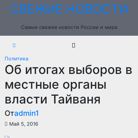
Перейти
СВЕЖИЕ НОВОСТИ
к
содержимому
Самые свежие новости России и мира
Политика
Об итогах выборов в
местные органы
власти Тайваня
От
admin1
Май 5, 2016