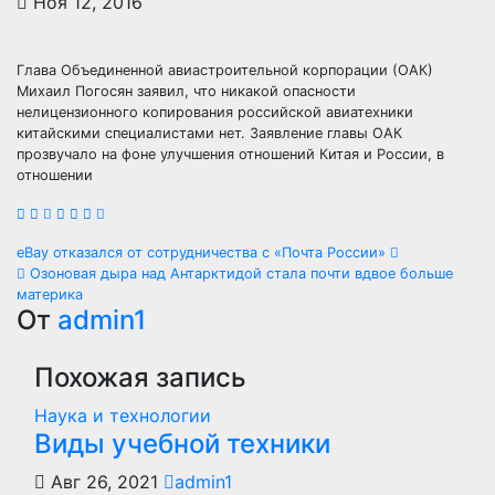
Ноя 12, 2016
Глава Объединенной авиастроительной корпорации (ОАК)
Михаил Погосян заявил, что никакой опасности
нелицензионного копирования российской авиатехники
китайскими специалистами нет. Заявление главы ОАК
прозвучало на фоне улучшения отношений Китая и России, в
отношении
Навигация
eBay отказался от сотрудничества с «Почта России»
Озоновая дыра над Антарктидой стала почти вдвое больше
по
материка
От
admin1
записям
Похожая запись
Наука и технологии
Виды учебной техники
Авг 26, 2021
admin1