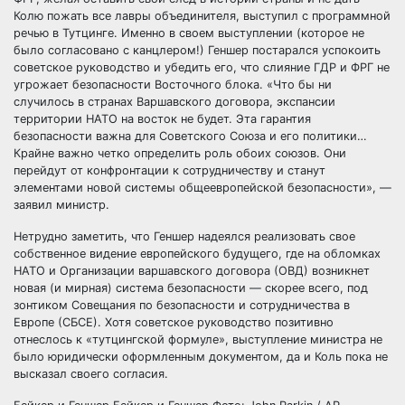
Колю пожать все лавры объединителя, выступил с программной
речью в Тутцинге. Именно в своем выступлении (которое не
было согласовано с канцлером!) Геншер постарался успокоить
советское руководство и убедить его, что слияние ГДР и ФРГ не
угрожает безопасности Восточного блока. «Что бы ни
случилось в странах Варшавского договора, экспансии
территории НАТО на восток не будет. Эта гарантия
безопасности важна для Советского Союза и его политики…
Крайне важно четко определить роль обоих союзов. Они
перейдут от конфронтации к сотрудничеству и станут
элементами новой системы общеевропейской безопасности», —
заявил министр.
Нетрудно заметить, что Геншер надеялся реализовать свое
собственное видение европейского будущего, где на обломках
НАТО и Организации варшавского договора (ОВД) возникнет
новая (и мирная) система безопасности — скорее всего, под
зонтиком Совещания по безопасности и сотрудничества в
Европе (СБСЕ). Хотя советское руководство позитивно
отнеслось к «тутцингской формуле», выступление министра не
было юридически оформленным документом, да и Коль пока не
высказал своего согласия.