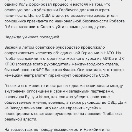
однако Коль форсировал процесс и настоял на том, что
основную роль в убеждении Горбачева должна сыграть
наличность. Целью США стало, по выражению заместителя
помощника президента по национальной безопасности Роберта
Гейтса, «заставить Советы уйти с помощью подкупа».
Надежда умирает последней
Весной и летом советское руководство продолжало
сопротивляться членству объединенной Германии в НАТО. На
Горбачева давили и сторонники жесткого курса из МИДа и ЦК
КПСС (прежде всего руководитель международного отдела,
бывший посол в ФРГ Валентин Фалин. Они считали, что только
немецкий нейтралитет гарантирует безопасность СССР.
Генсек и его министр иностранных дел маневрировали между
внутренней оппозицией и своими западными партнерами,
показывая Бушу и Колю, как сложно убедить советское
общественное мнение, военных, а также руководство ОВД. Да и
на Западе понимали, что нельзя «дразнить гусей» и
провоцировать советское руководство на лишение Горбачева
реальной власти.
На торжествах по поводу независимости Намибии и на