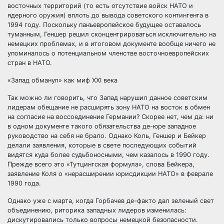
восточных территорий (то есть отсутствие войск НАТО и
ядерного оружия) вплоть до вывода советского контингента в
1994 году. Поскольку панъевропейское будущее оставалось
туманным, Геншер решил сконцентрироваться исключительно на
немецких проблемах, и в итоговом документе вообще ничего не
упоминалось о потенциальном членстве восточноевропейских
стран в НАТО.
«Запад обманул» как миф XXI века
Так можно ли говорить, что Запад нарушил данное советским
лидерам обещание не расширять зону НАТО на восток в обмен
на согласие на воссоединение Германии? Скорее нет, чем да: ни
в одном документе такого обязательства де-юре западное
руководство на себя не брало. Однако Коль, Геншер и Бейкер
делали заявления, которые в свете последующих событий
видятся куда более судьбоносными, чем казалось в 1990 году.
Прежде всего это «Тутцингская формула», слова Бейкера,
заявление Коля о «нерасширении юрисдикции НАТО» в феврале
1990 года.
Однако уже с марта, когда Горбачев де-факто дал зеленый свет
объединению, риторика западных лидеров изменилась:
дискутировались только вопросы немецкой безопасности.