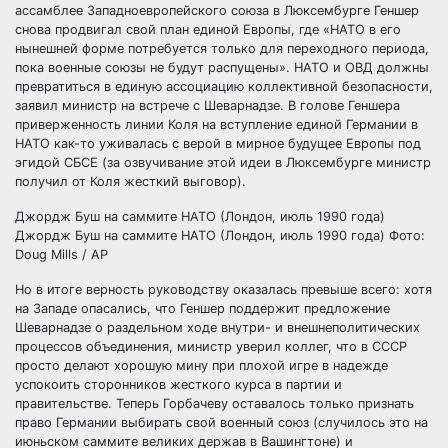
ассамблее Западноевропейского союза в Люксембурге Геншер
снова продвигал свой план единой Европы, где «НАТО в его
нынешней форме потребуется только для переходного периода,
пока военные союзы не будут распущены». НАТО и ОВД должны
превратиться в единую ассоциацию коллективной безопасности,
заявил министр на встрече с Шеварнадзе. В голове Геншера
приверженность линии Коля на вступление единой Германии в
НАТО как-то уживалась с верой в мирное будущее Европы под
эгидой СБСЕ (за озвучивание этой идеи в Люксембурге министр
получил от Коля жесткий выговор).
Джордж Буш на саммите НАТО (Лондон, июль 1990 года)
Джордж Буш на саммите НАТО (Лондон, июль 1990 года) Фото:
Doug Mills / AP
Но в итоге верность руководству оказалась превыше всего: хотя
на Западе опасались, что Геншер поддержит предложение
Шеварнадзе о раздельном ходе внутри- и внешнеполитических
процессов объединения, министр уверил коллег, что в СССР
просто делают хорошую мину при плохой игре в надежде
успокоить сторонников жесткого курса в партии и
правительстве. Теперь Горбачеву оставалось только признать
право Германии выбирать свой военный союз (случилось это на
июньском саммите великих держав в Вашингтоне) и