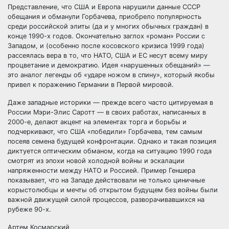
Представление, что США и Европа нарушили данные СССР
обещания и обманули Горбачева, приобрело популярность
среди российской элиты (да и у многих обычных граждан) в
конце 1990-х годов. Окончательно заглох «роман» России с
Западом, и (особенно после косовского кризиса 1999 года)
рассеялась вера в то, что НАТО, США и ЕС несут всему миру
процветание и демократию. Идея «нарушенных обещаний» —
это аналог легенды об «ударе ножом в спину», который якобы
привел к поражению Германии в Первой мировой.
Даже западные историки — прежде всего часто цитируемая в
России Мэри-Элис Саротт — в своих работах, написанных в
2000-е, делают акцент на элементах торга и борьбы и
подчеркивают, что США «победили» Горбачева, тем самым
посеяв семена будущей конфронтации. Однако и такая позиция
диктуется оптическим обманом, когда на ситуацию 1990 года
смотрят из эпохи новой холодной войны и эскалации
напряженности между НАТО и Россией. Пример Геншера
показывает, что на Западе действовали не только циничные
корыстолюбцы и мечты об открытом будущем без войны были
важной движущей силой процессов, разворачивавшихся на
рубеже 90-х.
Артем Космарский