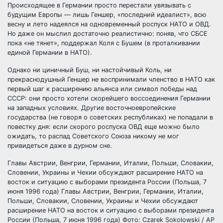
Происходящее в Германии просто перестали увязывать с
будущим Европы — лишь Геншер, «последний идеалист», всю
весну и лето надеялся на одновременный роспуск НАТО и ОВД.
Но даже он мыслил достаточно реалистично: поняв, что СБСЕ
пока «не тянет», поддержал Коля с Бушем (в проталкивании
единой Германии в НАТО).
Однако ни циничный Буш, ни настойчивый Коль, ни
прекраснодушный Геншер не воспринимали членство в НАТО как
первый шаг к расширению альянса или символ победы над
СССР: они просто хотели скорейшего воссоединения Германии
на западных условиях. Другие восточноевропейские
государства (не говоря о советских республиках) не попадали в
повестку дня: если скорого роспуска ОВД еще можно было
ожидать, то распад Советского Союза никому не мог
привидеться даже в дурном сне.
Главы Австрии, Венгрии, Германии, Италии, Польши, Словакии,
Словении, Украины и Чехии обсуждают расширение НАТО на
восток и ситуацию с выборами президента России (Польша, 7
июня 1996 года) Главы Австрии, Венгрии, Германии, Италии,
Польши, Словакии, Словении, Украины и Чехии обсуждают
расширение НАТО на восток и ситуацию с выборами президента
России (Польша, 7 июня 1996 года) Фото: Czarek Sokolowski / AP