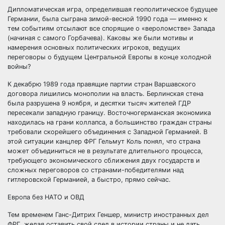
Дипломатическая игра, определившая геополитическое будущее
Германии, была сыграна зимой-весной 1990 года — именно к
тем событиям отсылают все спорящие о «вероломстве» Запада
(начиная с самого Горбачева). Каковы же были мотивы и
намерения основных политических игроков, ведущих
переговоры о будущем Центральной Европы в конце холодной
войны?
К декабрю 1989 года правящие партии стран Варшавского
договора лишились монополии на власть. Берлинская стена
была разрушена 9 ноября, и десятки тысяч жителей ГДР
пересекали западную границу. Восточногерманская экономика
находилась на грани коллапса, а большинство граждан страны
требовали скорейшего объединения с Западной Германией. В
этой ситуации канцлер ФРГ Гельмут Коль понял, что страна
может объединиться не в результате длительного процесса,
требующего экономического сближения двух государств и
сложных переговоров со странами-победителями над
гитлеровской Германией, а быстро, прямо сейчас.
Европа без НАТО и ОВД
Тем временем Ганс-Дитрих Геншер, министр иностранных дел
ФРГ, желая оставить свой след в истории страны и не дать