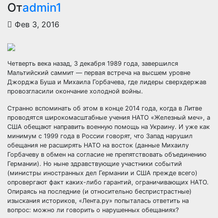
От
admin1
Фев 3, 2016
Четверть века назад, 3 декабря 1989 года, завершился
Мальтийский саммит — первая встреча на высшем уровне
Джорджа Буша и Михаила Горбачева, где лидеры сверхдержав
провозгласили окончание холодной войны.
Странно вспоминать об этом в конце 2014 года, когда в Литве
проводятся
широкомасштабные учения НАТО «Железный меч», а
США обещают направить военную помощь на Украину. И уже как
минимум с 1999 года в России говорят, что Запад нарушил
обещания не расширять НАТО на восток (данные Михаилу
Горбачеву в обмен на согласие не препятствовать объединению
Германии). Но ныне здравствующие участники событий
(министры иностранных дел Германии и США прежде всего)
опровергают факт каких-либо гарантий, ограничивающих НАТО.
Опираясь на последние (и относительно беспристрастные)
изыскания историков, «Лента.ру» попыталась ответить на
вопрос: можно ли говорить о нарушенных обещаниях?