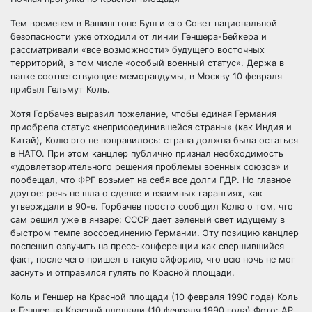
Тем временем в Вашингтоне Буш и его Совет национальной
безопасности уже отходили от линии Геншера-Бейкера и
рассматривали «все возможности» будущего восточных
территорий, в том числе «особый военный статус». Держа в
папке соответствующие меморандумы, в Москву 10 февраля
прибыл Гельмут Коль.
Хотя Горбачев выразил пожелание, чтобы единая Германия
приобрела статус «неприсоединившейся страны» (как Индия и
Китай), Колю это не понравилось: страна должна была остаться
в НАТО. При этом канцлер публично признал необходимость
«удовлетворительного решения проблемы военных союзов» и
пообещал, что ФРГ возьмет на себя все долги ГДР. Но главное
другое: речь не шла о сделке и взаимных гарантиях, как
утверждали в 90-е. Горбачев просто сообщил Колю о том, что
сам решил уже в январе: СССР дает зеленый свет идущему в
быстром темпе воссоединению Германии. Эту позицию канцлер
поспешил озвучить на пресс-конференции как свершившийся
факт, после чего пришел в такую эйфорию, что всю ночь не мог
заснуть и отправился гулять по Красной площади.
Коль и Геншер на Красной площади (10 февраля 1990 года) Коль
и Геншер на Красной площади (10 февраля 1990 года) Фото: AP