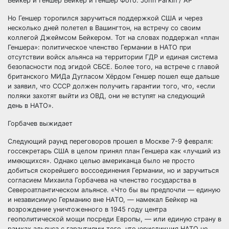
Бейкер и Геншер Бейкер и Геншер Фото: John Parkin / AP
Но Геншер торопился заручиться поддержкой США и через
несколько дней полетел в Вашингтон, на встречу со своим
коллегой Джеймсом Бейкером. Тот на словах поддержал «план
Геншера»: политическое членство Германии в НАТО при
отсутствии войск альянса на территории ГДР и единая система
безопасности под эгидой СБСЕ. Более того, на встрече с главой
британского МИДа Дугласом Хёрдом Геншер пошел еще дальше
и заявил, что СССР должен получить гарантии того, что, «если
поляки захотят выйти из ОВД, они не вступят на следующий
день в НАТО».
Горбачев выжидает
Следующий раунд переговоров прошел в Москве 7-9 февраля:
госсекретарь США в целом принял план Геншера как «лучший из
имеющихся». Однако целью американца было не просто
добиться скорейшего воссоединения Германии, но и заручиться
согласием Михаила Горбачева на членство государства в
Североатлантическом альянсе. «Что бы вы предпочли — единую
и независимую Германию вне НАТО, — намекал Бейкер на
возрождение уничтоженного в 1945 году центра
геополитической мощи посреди Европы, — или единую страну в
рамках альянса с гарантиями того, что юрисдикция НАТО не