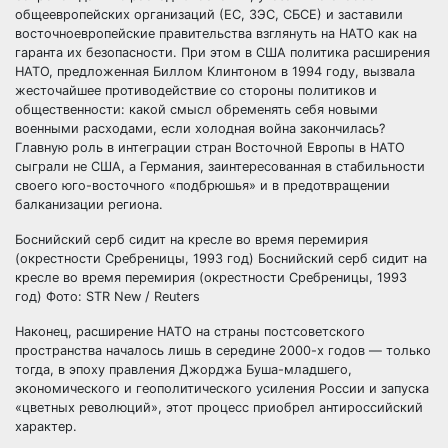
общеевропейских организаций (ЕС, ЗЭС, СБСЕ) и заставили
восточноевропейские правительства взглянуть на НАТО как на
гаранта их безопасности. При этом в США политика расширения
НАТО, предложенная Биллом Клинтоном в 1994 году, вызвала
жесточайшее противодействие со стороны политиков и
общественности: какой смысл обременять себя новыми
военными расходами, если холодная война закончилась?
Главную роль в интеграции стран Восточной Европы в НАТО
сыграли не США, а Германия, заинтересованная в стабильности
своего юго-восточного «подбрюшья» и в предотвращении
балканизации региона.
Боснийский серб сидит на кресле во время перемирия
(окрестности Сребреницы, 1993 год) Боснийский серб сидит на
кресле во время перемирия (окрестности Сребреницы, 1993
год) Фото: STR New / Reuters
Наконец, расширение НАТО на страны постсоветского
пространства началось лишь в середине 2000-х годов — только
тогда, в эпоху правления Джорджа Буша-младшего,
экономического и геополитического усиления России и запуска
«цветных революций», этот процесс приобрел антироссийский
характер.