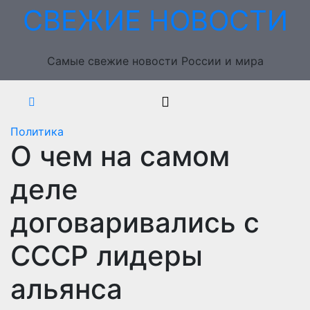
Перейти
СВЕЖИЕ НОВОСТИ
к
содержимому
Самые свежие новости России и мира
Политика
О чем на самом
деле
договаривались с
СССР лидеры
альянса