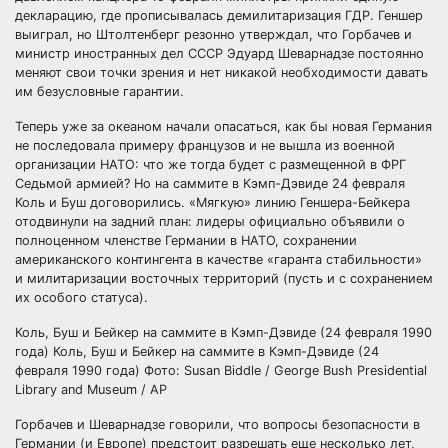
декларацию, где прописывалась демилитаризация ГДР. Геншер
выиграл, но Штолтенберг резонно утверждал, что Горбачев и
министр иностранных дел СССР Эдуард Шеварнадзе постоянно
меняют свои точки зрения и нет никакой необходимости давать
им безусловные гарантии.
Теперь уже за океаном начали опасаться, как бы новая Германия
не последовала примеру французов и не вышла из военной
организации НАТО: что же тогда будет с размещенной в ФРГ
Седьмой армией? Но на саммите в Кэмп-Дэвиде 24 февраля
Коль и Буш договорились. «Мягкую» линию Геншера-Бейкера
отодвинули на задний план: лидеры официально объявили о
полноценном членстве Германии в НАТО, сохранении
американского контингента в качестве «гаранта стабильности»
и милитаризации восточных территорий (пусть и с сохранением
их особого статуса).
Коль, Буш и Бейкер на саммите в Кэмп-Дэвиде (24 февраля 1990
года) Коль, Буш и Бейкер на саммите в Кэмп-Дэвиде (24
февраля 1990 года) Фото: Susan Biddle / George Bush Presidential
Library and Museum / AP
Горбачев и Шеварнадзе говорили, что вопросы безопасности в
Германии (и Европе) предстоит разрешать еще несколько лет,