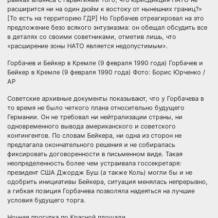
расширится ни на один дюйм к востоку от нынешних границ?»
[То есть на территорию ГДР] Но Горбачев отреагировал на это
предложение безо всякого энтузиазма: он обещал обсудить все
в деталях со своими советниками, отметив лишь, что
«расширение зоны НАТО является недопустимым».
Горбачев и Бейкер в Кремле (9 февраля 1990 года) Горбачев и
Бейкер в Кремле (9 февраля 1990 года) Фото: Борис Юрченко /
AP
Советские архивные документы показывают, что у Горбачева в
то время не было четкого плана относительно будущего
Германии. Он не требовал ни нейтрализации страны, ни
одновременного вывода американского и советского
контингентов. По словам Бейкера, ни одна из сторон не
предлагала окончательного решения и не собиралась
фиксировать договоренности в письменном виде. Такая
неопределенность более чем устраивала госсекретаря:
президент США Джордж Буш (а также Коль) могли бы и не
одобрить инициативы Бейкера, ситуация менялась непрерывно,
а гибкая позиция Горбачева позволяла надеяться на лучшие
условия будущего торга.
Ночная прогулка по Красной площади