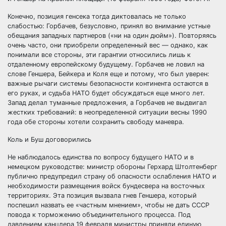
Конечно, позиция генсека тогда диктовалась не только
слабостью: Горбачев, безусловно, принял во внимание устные
обещания западных партнеров («ни на один дюйм»). Повторяясь
очень часто, они приобрели определенный вес — однако, как
понимали все стороны, эти гарантии относились лишь к
отдаленному европейскому будущему. Горбачев не ловил на
слове Геншера, Бейкера и Коля еще и потому, что был уверен:
важные рычаги системы безопасности континента остаются в
его руках, и судьба НАТО будет обсуждаться еще много лет.
Запад делал туманные предложения, а Горбачев не выдвигал
жестких требований: в неопределенной ситуации весны 1990
года обе стороны хотели сохранить свободу маневра.
Коль и Буш договорились
Не наблюдалось единства по вопросу будущего НАТО и в
немецком руководстве: министр обороны Герхард Штолтенберг
публично предупредил страну об опасности ослабления НАТО и
необходимости размещения войск бундесвера на восточных
территориях. Эта позиция вызвала гнев Геншера, который
поспешил назвать ее «частным мнением», чтобы не дать СССР
повода к торможению объединительного процесса. Под
давлением канцлера 19 февраля министры приняли единую