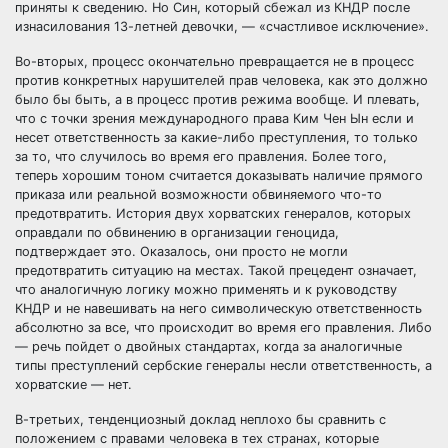
приняты к сведению. Но Син, который сбежал из КНДР после
изнасилования 13-летней девочки, — «счастливое исключение».
Во-вторых, процесс окончательно превращается не в процесс
против конкретных нарушителей прав человека, как это должно
было бы быть, а в процесс против режима вообще. И плевать,
что с точки зрения международного права Ким Чен Ын если и
несет ответственность за какие-либо преступления, то только
за то, что случилось во время его правления. Более того,
теперь хорошим тоном считается доказывать наличие прямого
приказа или реальной возможности обвиняемого что-то
предотвратить. История двух хорватских генералов, которых
оправдали по обвинению в организации геноцида,
подтверждает это. Оказалось, они просто не могли
предотвратить ситуацию на местах. Такой прецедент означает,
что аналогичную логику можно применять и к руководству
КНДР и не навешивать на него символическую ответственность
абсолютно за все, что происходит во время его правления. Либо
— речь пойдет о двойных стандартах, когда за аналогичные
типы преступлений сербские генералы несли ответственность, а
хорватские — нет.
В-третьих, тенденциозный доклад неплохо бы сравнить с
положением с правами человека в тех странах, которые