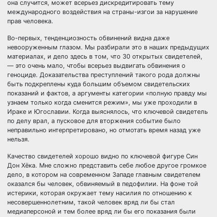
она случится, может всерьез дискредитировать тему
международного воздействия на страны-изгои за нарушение
прав человека.
Во-первых, тенденциозность обвинений видна даже
невооруженным глазом. Мы разбирали это в наших предыдущих
материалах, и дело здесь в том, что 30 открытых свидетелей,
— это очень мало, чтобы всерьез выдвигать обвинения о
геноциде. Доказательства преступлений такого рода должны
быть подкреплены куда большим объемом свидетельских
показаний и фактов, а аргументы категории «полную правду мы
узнаем только когда сменится режим», мы уже проходили в
Ираке и Югославии. Когда выяснялось, что ключевой свидетель
по делу врал, а пусковое для вторжения событие было
неправильно интерпретировано, но отмотать время назад уже
нельзя.
Качество свидетелей хорошо видно по ключевой фигуре Син
Дон Хёка. Мне сложно представить себе любое другое громкое
дело, в котором на современном Западе главным свидетелем
оказался бы человек, обвиняемый в педофилии. На фоне той
истерики, которая окружает тему насилия по отношению к
несовершеннолетним, такой человек вряд ли бы стал
медиаперсоной и тем более вряд ли бы его показания были