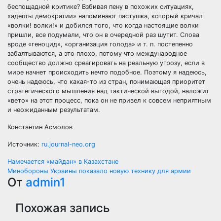
беспощадной критике? Взбивая пену в похожих ситуациях,
«адепты демократии» напоминают пастушка, который кричал
«волки! волки!» и добился того, что когда настоящие волки
пришли, все подумали, что он в очередной раз шутит. Слова
вроде «геноцид», «организация голода» и т. п. постепенно
забалтываются, а это плохо, потому что международное
сообщество должно среагировать на реальную угрозу, если в
мире начнет происходить нечто подобное. Поэтому я надеюсь,
очень надеюсь, что какая-то из стран, понимающая приоритет
стратегического мышления над тактической выгодой, наложит
«вето» на этот процесс, пока он не привел к совсем неприятным
и неожиданным результатам.
Константин Асмолов
Источник:
ru.journal-neo.org
Навигация
Намечается «майдан» в Казахстане
Минобороны Украины показало новую технику для армии
по
От
admin1
записям
Похожая запись