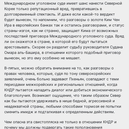
Международном уголовном суде имеет шанс нанести Северной
Корее только репутационный вред, превратившись в
долговременный спектакль. И даже если какой-то вердикт
будет вынесен, то напомним, что разговоры о золоте Ким Чен
Ира в европейских банках так и остались разговорами, и статус
страны-изгоя, как ни странно, защищает Кима от возможных
последствий приговора Международного уголовного суда. Вряд
ли он окажется в стране, в которой его будут пытаться
арестовывать. Скорее он разделит судьбу руководителя Судана
Омара аль-Башира, в отношении которого подобный приговор
вынесен, но это ему особенно не мешает.
В-пятых, можно обратить внимание на то, как разговоры о
правах человека, которые, судя по тону северокорейских
заявлений, очень больно задевают Пхеньян, совпадают с теми
периодами межкорейских и региональных отношений, когда
КНДР пытается наладить диалог или добиться экономического
благополучия. Возникает ощущение, что таким образом Север
как бы пытаются удерживать в нише бедной, агрессивной и
неадекватной страны, любыми способами тормозя ее попытки
сменить имидж и подталкивая к определенным действиям.
Чем опасна эта свистопляска не только в отношении КНДР и
почему мы должны подвергать такие поползновения