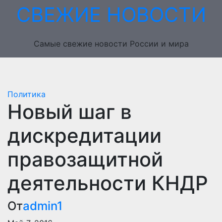
Перейти
СВЕЖИЕ НОВОСТИ
к
содержимому
Самые свежие новости России и мира
Политика
Новый шаг в
дискредитации
правозащитной
деятельности КНДР
От
admin1