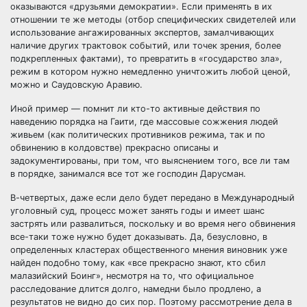
оказываются «друзьями демократии». Если применять в их
отношении те же методы (отбор специфических свидетелей или
использование ангажированных экспертов, замалчивающих
наличие других трактовок событий, или точек зрения, более
подкрепленных фактами), то превратить в «государство зла»,
режим в котором нужно немедленно уничтожить любой ценой,
можно и Саудовскую Аравию.
Иной пример — помнит ли кто-то активные действия по
наведению порядка на Гаити, где массовые сожжения людей
живьем (как политических противников режима, так и по
обвинению в колдовстве) прекрасно описаны и
задокументированы, при том, что выяснением того, все ли там
в порядке, занимался все тот же господин Дарусман.
В-четвертых, даже если дело будет передано в Международный
уголовный суд, процесс может занять годы и имеет шанс
застрять или развалиться, поскольку и во время него обвинения
все-таки тоже нужно будет доказывать. Да, безусловно, в
определенных кластерах общественного мнения виновник уже
найден подобно тому, как «все прекрасно знают, кто сбил
малазийский Боинг», несмотря на то, что официальное
расследование длится долго, намедни было продлено, а
результатов не видно до сих пор. Поэтому рассмотрение дела в