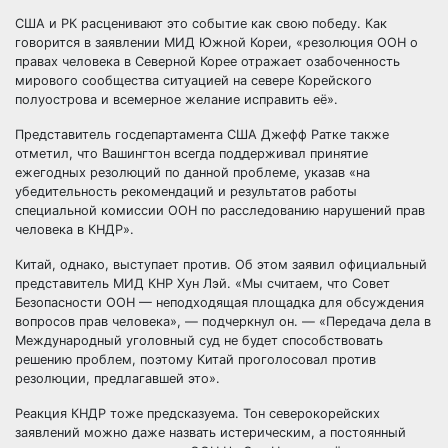
США и РК расценивают это событие как свою победу. Как
говорится в заявлении МИД Южной Кореи, «резолюция ООН о
правах человека в Северной Корее отражает озабоченность
мирового сообщества ситуацией на севере Корейского
полуострова и всемерное желание исправить её».
Представитель госдепартамента США Джефф Ратке также
отметил, что Вашингтон всегда поддерживал принятие
ежегодных резолюций по данной проблеме, указав «на
убедительность рекомендаций и результатов работы
специальной комиссии ООН по расследованию нарушений прав
человека в КНДР».
Китай, однако, выступает против. Об этом заявил официальный
представитель МИД КНР Хун Лэй. «Мы считаем, что Совет
Безопасности ООН — неподходящая площадка для обсуждения
вопросов прав человека», — подчеркнул он. — «Передача дела в
Международный уголовный суд не будет способствовать
решению проблем, поэтому Китай проголосовал против
резолюции, предлагавшей это».
Реакция КНДР тоже предсказуема. Тон северокорейских
заявлений можно даже назвать истерическим, а постоянный