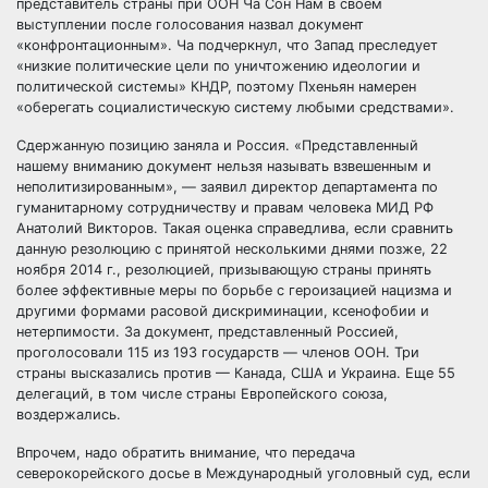
представитель страны при ООН Ча Сон Нам в своём
выступлении после голосования назвал документ
«конфронтационным». Ча подчеркнул, что Запад преследует
«низкие политические цели по уничтожению идеологии и
политической системы» КНДР, поэтому Пхеньян намерен
«оберегать социалистическую систему любыми средствами».
Сдержанную позицию заняла и Россия. «Представленный
нашему вниманию документ нельзя называть взвешенным и
неполитизированным», — заявил директор департамента по
гуманитарному сотрудничеству и правам человека МИД РФ
Анатолий Викторов. Такая оценка справедлива, если сравнить
данную резолюцию с принятой несколькими днями позже, 22
ноября 2014 г., резолюцией, призывающую страны принять
более эффективные меры по борьбе с героизацией нацизма и
другими формами расовой дискриминации, ксенофобии и
нетерпимости. За документ, представленный Россией,
проголосовали 115 из 193 государств — членов ООН. Три
страны высказались против — Канада, США и Украина. Еще 55
делегаций, в том числе страны Европейского союза,
воздержались.
Впрочем, надо обратить внимание, что передача
северокорейского досье в Международный уголовный суд, если