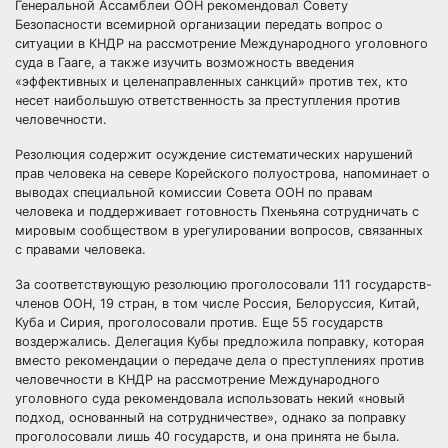
Генеральной Ассамблеи ООН рекомендовал Совету
Безопасности всемирной организации передать вопрос о
ситуации в КНДР на рассмотрение Международного
уголовного
суда в Гааге, а также изучить возможность введения
«эффективных и целенаправленных санкций» против тех, кто
несет наибольшую ответственность за преступления против
человечности.
Резолюция содержит осуждение систематических нарушений
прав человека на севере Корейского полуострова, напоминает о
выводах специальной комиссии Совета ООН по правам
человека и поддерживает готовность Пхеньяна сотрудничать с
мировым сообществом в урегулировании вопросов, связанных
с правами человека.
За соответствующую резолюцию проголосовали 111 государств-
членов ООН, 19 стран, в том числе Россия, Белоруссия, Китай,
Куба и Сирия, проголосовали против. Еще 55 государств
воздержались. Делегация Кубы предложила поправку, которая
вместо рекомендации о передаче дела о преступлениях против
человечности в КНДР на рассмотрение Международного
уголовного суда рекомендовала использовать некий «новый
подход, основанный на сотрудничестве», однако за поправку
проголосовали лишь 40 государств, и она принята не была.