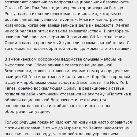
возглавляет советник по вопросам национальной безопасности
Сьюзан Райс. Том Рикс, один из редакторов издания Foreign
Policy, назвал их «политическими активистами, которым не
достает интеллектуальной глубины». Многим министрам не
нравилось, когда они вмешивались в дела их ведомств. Хейгел
не собирался мириться с таким вмешательством. В октябре он
написал Райс письмо с критикой политики США в отношении
Сирии и назвал проводимый курс «лишенным внятной цели». С
того момента пошел обратный отсчет до момента его отставки.
В американском оборонном ведомстве слышны жалобы на
выросшее при Обаме влияние совета по национальной
безопасности, ставшего главным ведомством при определении
позиции США по иностранным конфликтам, борьбе с террором
и другим проблемам безопасности. Даже газета The New York
Times, обычно восхваляющая Обаму, в редакционной статье
позволила себе критически отозваться на эту тему: «Политика в
области национальной безопасности не отличается
последовательностью и стабильностью, и это на фоне
обострения ситуации».
Только будущее покажет, сможет ли новый министр справиться
с этими вызовами. Что же до Израиля, то Хейгел, несмотря на
опасения по его поводу, честно работал над укреплением