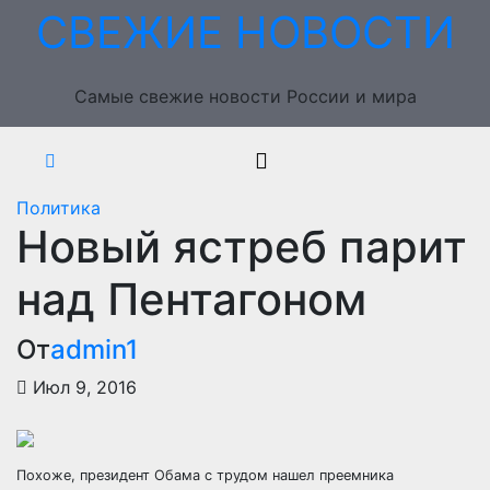
Перейти
СВЕЖИЕ НОВОСТИ
к
содержимому
Самые свежие новости России и мира
Политика
Новый ястреб парит
над Пентагоном
От
admin1
Июл 9, 2016
Похоже, президент Обама с трудом нашел преемника