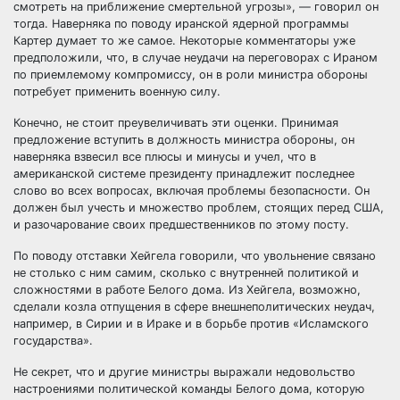
смотреть на приближение смертельной угрозы», — говорил он
тогда. Наверняка по поводу иранской ядерной программы
Картер думает то же самое. Некоторые комментаторы уже
предположили, что, в случае неудачи на переговорах с Ираном
по приемлемому компромиссу, он в роли министра обороны
потребует применить военную силу.
Конечно, не стоит преувеличивать эти оценки. Принимая
предложение вступить в должность министра обороны, он
наверняка взвесил все плюсы и минусы и учел, что в
американской системе президенту принадлежит последнее
слово во всех вопросах, включая проблемы безопасности. Он
должен был учесть и множество проблем, стоящих перед США,
и разочарование своих предшественников по этому посту.
По поводу отставки Хейгела говорили, что увольнение связано
не столько с ним самим, сколько с внутренней политикой и
сложностями в работе Белого дома. Из Хейгела, возможно,
сделали козла отпущения в сфере внешнеполитических неудач,
например, в Сирии и в Ираке и в борьбе против «Исламского
государства».
Не секрет, что и другие министры выражали недовольство
настроениями политической команды Белого дома, которую