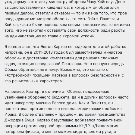
уходящему в отставку министру обороны Чаку Хейгелу. Двое
высокопоставленных кандидатов, к которым он обратился
первым делом, ответили отказом — то ли из-за того, что трое
предыдущих министров обороны, то есть Гейтс, Панетта
и
Хейгел, часто были недовольны своим положением, то ли из-за
того, что не захотели оставлять свои должности ради работы
на администрацию во главе с «хромой уткой».
Это не значит, что Эштон Картер не подходит для этой работы:
напротив, он в 2011-2013 годах был заместителем министра
обороны и достаточно компетентен для решения сложных
задач, стоящих перед главой Пентагона. Но в первую очередь
Обама обратился не к нему. Возможно, это связано с
«ястребиной» позицией Картера в вопросах безопасности и с
его решительным характером.
Например, Картер, в отличие от Обамы, поддерживает
увеличение оборонного бюджета, да и в других вопросах часто
идет наперекор мнению Белого дома. Как и Панетта, он
протестовал против полного вывода американских войск из
Ирака. В более отдаленном прошлом, во время президентства
Джорджа Буша, Картер безуспешно добивался превентивной
операции против ядерной программы КНДР. «Дипломатия
потерпела фиаско, и мы не можем сидеть, сложа руки, и