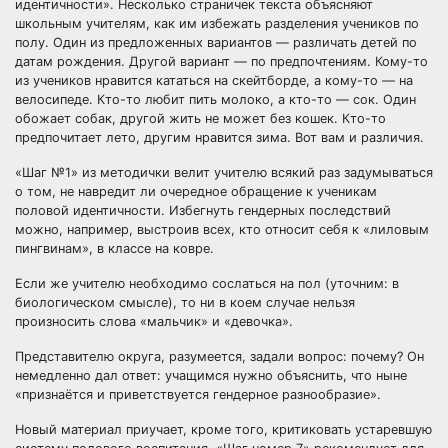
идентичности». Несколько страничек текста объясняют
школьным учителям, как им избежать разделения учеников по
полу. Один из предложенных вариантов — различать детей по
датам рождения. Другой вариант — по предпочтениям. Кому-то
из учеников нравится кататься на скейтборде, а кому-то — на
велосипеде. Кто-то любит пить молоко, а кто-то — сок. Один
обожает собак, другой жить не может без кошек. Кто-то
предпочитает лето, другим нравится зима. Вот вам и различия.
«Шаг №1» из методички велит учителю всякий раз задумываться
о том, не навредит ли очередное обращение к ученикам
половой идентичности. Избегнуть гендерных последствий
можно, например, выстроив всех, кто относит себя к «лиловым
пингвинам», в классе на ковре.
Если же учителю необходимо сослаться на пол (уточним: в
биологическом смысле), то ни в коем случае нельзя
произносить слова «мальчик» и «девочка».
Представителю округа, разумеется, задали вопрос: почему? Он
немедленно дал ответ: учащимся нужно объяснить, что ныне
«признаётся и приветствуется гендерное разнообразие».
Новый материал приучает, кроме того, критиковать устаревшую