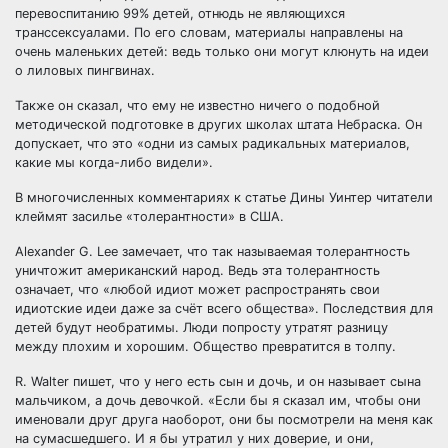
перевоспитанию 99% детей, отнюдь не являющихся
транссексуалами. По его словам, материалы направлены на
очень маленьких детей: ведь только они могут клюнуть на идеи
о лиловых пингвинах.
Также он сказал, что ему не известно ничего о подобной
методической подготовке в других школах штата Небраска. Он
допускает, что это «одни из самых радикальных материалов,
какие мы когда-либо видели».
В многочисленных комментариях к статье Дины Уинтер читатели
клеймят засилье «толерантности» в США.
Alexander G. Lee замечает, что так называемая толерантность
уничтожит американский народ. Ведь эта толерантность
означает, что «любой идиот может распространять свои
идиотские идеи даже за счёт всего общества». Последствия для
детей будут необратимы. Люди попросту утратят разницу
между плохим и хорошим. Общество превратится в толпу.
R. Walter пишет, что у него есть сын и дочь, и он называет сына
мальчиком, а дочь девочкой. «Если бы я сказал им, чтобы они
именовали друг друга наоборот, они бы посмотрели на меня как
на сумасшедшего. И я бы утратил у них доверие, и они,