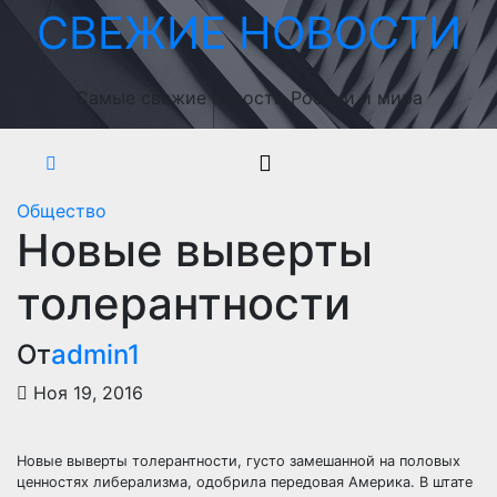
Перейти
СВЕЖИЕ НОВОСТИ
к
содержимому
Самые свежие новости России и мира
Общество
Новые выверты
толерантности
От
admin1
Ноя 19, 2016
Новые выверты толерантности, густо замешанной на половых
ценностях либерализма, одобрила передовая Америка. В штате