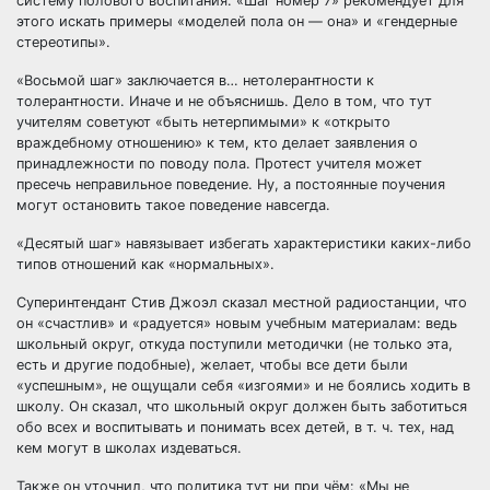
систему полового воспитания. «Шаг номер 7» рекомендует для
этого искать примеры «моделей пола он — она» и «гендерные
стереотипы».
«Восьмой шаг» заключается в… нетолерантности к
толерантности. Иначе и не объяснишь. Дело в том, что тут
учителям советуют «быть нетерпимыми» к «открыто
враждебному отношению» к тем, кто делает заявления о
принадлежности по поводу пола. Протест учителя может
пресечь неправильное поведение. Ну, а постоянные поучения
могут остановить такое поведение навсегда.
«Десятый шаг» навязывает избегать характеристики каких-либо
типов отношений как «нормальных».
Суперинтендант Стив Джоэл сказал местной радиостанции, что
он «счастлив» и «радуется» новым учебным материалам: ведь
школьный округ, откуда поступили методички (не только эта,
есть и другие подобные), желает, чтобы все дети были
«успешным», не ощущали себя «изгоями» и не боялись ходить в
школу. Он сказал, что школьный округ должен быть заботиться
обо всех и воспитывать и понимать всех детей, в т. ч. тех, над
кем могут в школах издеваться.
Также он уточнил, что политика тут ни при чём: «Мы не