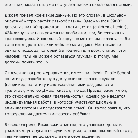
его ящик, сказал он, уже поступают письма с благодарностями.
Джоэл привёл кое-какие данные. По его словам, в школьном
округе «быстро растёт разнообразие». Здесь учатся 39000
детей. Из них 30 процентов — «дети цвета» (children of color),
43% живут как невыраженные лесбиянки, геи, бисексуалы и
транссексуалы. И школьный округ не может им сказать, чтобы
«они выглядели так, или действовали эдак». Нет никакого
единого подхода, который бы годился для всех, считает этот
человек. «Мы не можем оставаться глухими к этому. Мы
должны понять это…»
Отвечая на вопрос журналистки, имеет ли Lincoln Public School
политику, разработанную для учеников-транссексуалов
(например, политику использования ими раздевалок и
туалетов), мистер Джоэл сказал, что да. Правда, заметил он,
это относительно новая «деятельность», однако уже ведётся
индивидуальная работа, в которой участвуют школьные
администраторы и представители семей. Он также заявил, что
«определения даются в интересах ребёнка».
В свою очередь, Рисковски отметил, что учащиеся должны
уважать друг друга и не судить других, однако школьный округ,
тем не менее, не должен ставить себе задачи по