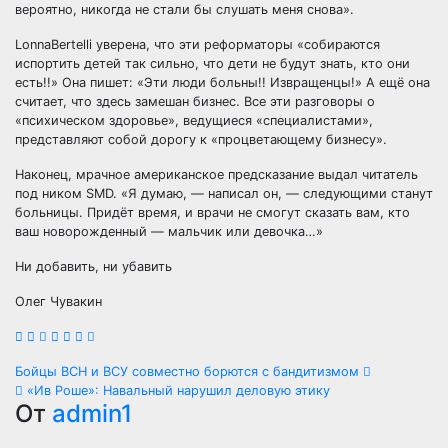
вероятно, никогда не стали бы слушать меня снова».
LonnaBertelli уверена, что эти реформаторы «собираются
испортить детей так сильно, что дети не будут знать, кто они
есть!!» Она пишет: «Эти люди больны!! Извращенцы!» А ещё она
считает, что здесь замешан бизнес. Все эти разговоры о
«психическом здоровье», ведущиеся «специалистами»,
представляют собой дорогу к «процветающему бизнесу».
Наконец, мрачное американское предсказание выдал читатель
под ником SMD. «Я думаю, — написал он, — следующими станут
больницы. Придёт время, и врачи не смогут сказать вам, кто
ваш новорожденный — мальчик или девочка…»
Ни добавить, ни убавить
Олег Чувакин
Навигация
Бойцы ВСН и ВСУ совместно борются с бандитизмом
«Ив Роше»: Навальный нарушил деловую этику
по
От
admin1