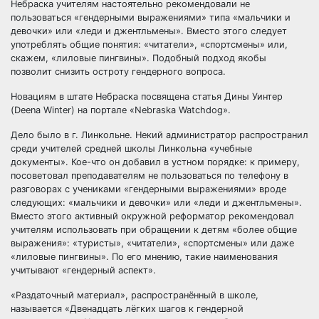
Небраска учителям настоятельно рекомендовали не
пользоваться «гендерными выражениями» типа «мальчики и
девочки» или «леди и
джентльмены». Вместо этого следует
употреблять общие понятия: «читатели», «спортсмены» или,
скажем, «лиловые пингвины». Подобный подход якобы
позволит снизить остроту гендерного вопроса.
Новациям в штате Небраска посвящена статья Дины Уинтер
(Deena Winter) на портале «Nebraska Watchdog».
Дело было в г. Линкольне. Некий администратор распространил
среди учителей средней школы Линкольна «учебные
документы». Кое-что он добавил в устном порядке: к примеру,
посоветовал преподавателям не пользоваться по телефону в
разговорах с учениками «гендерными выражениями» вроде
следующих: «мальчики и девочки» или «леди и джентльмены».
Вместо этого активный окружной реформатор рекомендовал
учителям использовать при обращении к детям «более общие
выражения»: «туристы», «читатели», «спортсмены» или даже
«лиловые пингвины». По его мнению, такие наименования
учитывают «гендерный аспект».
«Раздаточный материал», распространённый в школе,
называется «Двенадцать лёгких шагов к гендерной