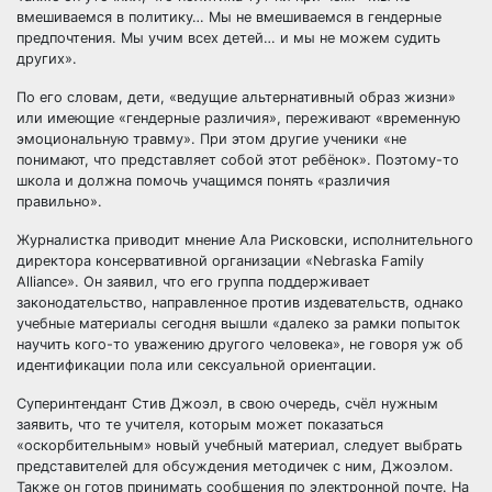
вмешиваемся в политику… Мы не вмешиваемся в гендерные
предпочтения. Мы учим всех детей… и мы не можем судить
других».
По его словам, дети, «ведущие альтернативный образ жизни»
или имеющие «гендерные различия», переживают «временную
эмоциональную травму». При этом другие ученики «не
понимают, что представляет собой этот ребёнок». Поэтому-то
школа и должна помочь учащимся понять «различия
правильно».
Журналистка приводит мнение Ала Рисковски, исполнительного
директора консервативной организации «Nebraska Family
Alliance». Он заявил, что его группа поддерживает
законодательство, направленное против издевательств, однако
учебные материалы сегодня вышли «далеко за рамки попыток
научить кого-то уважению другого человека», не говоря уж об
идентификации пола или сексуальной ориентации.
Суперинтендант Стив Джоэл, в свою очередь, счёл нужным
заявить, что те учителя, которым может показаться
«оскорбительным» новый учебный материал, следует выбрать
представителей для обсуждения методичек с ним, Джоэлом.
Также он готов принимать сообщения по электронной почте. На