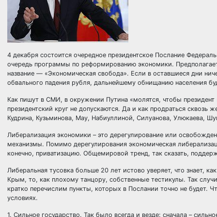
4 декабря состоится очередное президентское Послание Федерал
очередь программы по реформированию экономики. Предполагаетс
название — «Экономическая свобода». Если в оставшиеся дни нич
обвального падения рубля, дальнейшему обнищанию населения бу
Как пишут в СМИ, в окружении Путина «молятся, чтобы президент 
президентский круг не допускаются. Да и как продраться сквозь 
Кудрина, Кузьминова, Мау, Набиуллиной, Силуанова, Улюкаева, Шу
Либерализация экономики – это дерегулирование или освобождени
механизмы. Помимо дерегулирования экономическая либерализац
конечно, приватизацию. Общемировой тренд, так сказать, поддер
Либеральная тусовка больше 20 лет истово уверяет, что знает, как
Крым, то, как плохому танцору, собственные тестикулы. Так случи
кратко перечислим пункты, которых в Послании точно не будет. Ч
условиях.
1. Сильное государство. Так было всегда и везде: сначала – силь