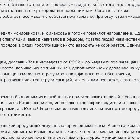
 что бизнес «стонет» от проверок – свидетельство того, что государ
ции отданы на откуп вороватым проходимцам. Сегодня в тех же
е работает, все мысли о собственном кармане. При отсутствии «кар
бедили «силовиков», и финансовые потоки поменяют направление. О
е спекуляции, вывод капиталов в офшоры, травлю людей некачестве
 порядок в рядах госслужащих никто наводить не собирается. Одни
ции, доставшийся в наследство от СССР и до недавних пор замещавш
я роста, повышению розничных цен, дополнительному давлению на ку
 помощи таможенного регулирования, финансового обеспечения,
х развязавших стране руки санкций, мы слышим все реже, а за слов
 времена был одним из излюбленных приемов наших властей в реальн
игры»: в Китае, например, иностранные автопроизводители и понын
цернами, а в Южной Корее таможенные пошлины на импортную проду
в от стоимости.
ительской продукции? Безусловно, предпринимателям. А еще госкомп
емя административные реалии таковы, что для создания инновацион
ование не менее чем в пяти властных структурах: муниципалитете, 