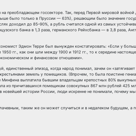
 на преобладающем госсекторе. Так, перед Первой мировой войной
выше было только в Пруссии — 63%), решающим было значение госуд
слях доходил до 85–90%, а рубль считался одной из самых устойчив
цузского банка в 1,3 раза, германского Рейхсбанка — в 3,8 раза, Ан
 экономист Эдмон Терри был вынужден констатировать: «Если у боль
950 гг., как они шли между 1900 и 1912 гг., то к середине настоящ
в экономическом и финансовом отношении».
 единственный эпизод, когда народ понимал, зачем он «затягивает 
 крестьянами земель у помещиков. (Впрочем, то была поистине гени
ие Минфина выплатила бывшим владельцам крепостных 80% выкупных
ычла из причитавшихся помещикам совокупных 867 млн рублей 425 м
 в новейшей истории России, люди искренне не понимали, почему м
лачевным, таким же он может случиться и в недалеком будущем, а п