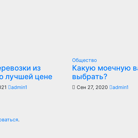
Общество
еревозки из
Какую моечную в
по лучшей цене
выбрать?
021
admin1
Сен 27, 2020
admin1
оваться
.