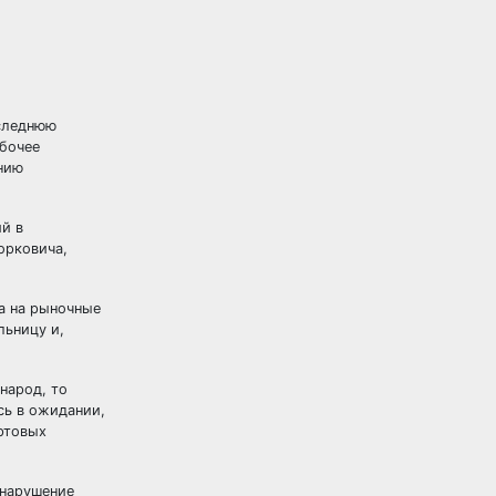
оследнюю
абочее
нию
ий в
орковича,
а на рыночные
льницу и,
 народ, то
ясь в ожидании,
артовых
 нарушение