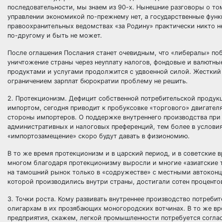
последовательности, мы знаем из 90-х. Нынешние разговоры о том,
управлении экономикой по-прежнему нет, а государственные функ
правоохранительных ведомствах «за Родину» практически никто н
по-другому и быть не может.
После оглашения Послания станет очевидным, что «либералы» по
уничтожение страны через неуплату налогов, фондовые и валютны
продуктами и услугами продолжится с удвоенной силой. Жесткий
ограничением зарплат бюрократии проблему не решить.
2. Протекционизм. Дефицит собственной потребительской продук
импортом, сегодня приводит к пробуксовке «торгового» двигател
стороны импортеров. О поддержке внутреннего производства при
административных и налоговых преференций, тем более в условия
«импортозамещение» скоро будут давать в физиономию.
В то же время протекционизм и в царский период, и в советские
многом благодаря протекционизму выросли и многие «азиатские т
на тамошний рынок только в «содружестве» с местными автокон
которой производились внутри страны, достигали сотен проценто
3. Точки роста. Кому развивать внутреннее производство потреб
олигархам в их прозябающих моногородских вотчинах. В то же вр
предприятия, скажем, легкой промышленности потребуется соглас