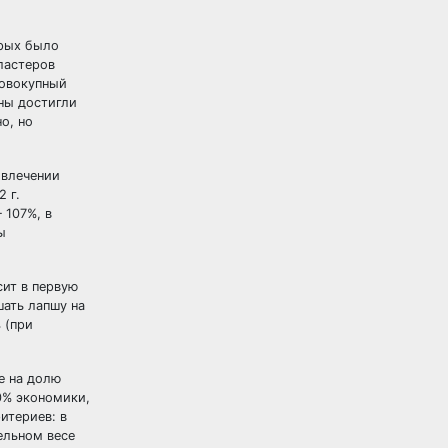
орых было
ластеров
совокупный
ны достигли
о, но
ивлечении
 г.
 107%, в
ы
сит в первую
шать лапшу на
 (при
е на долю
0% экономики,
итериев: в
ельном весе