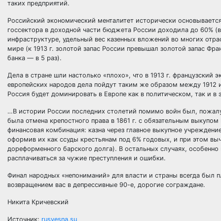
таких предприятий.
Российский экономический менталитет исторически основывается
госсектора в доходной части бюджета России доходила до 60% (
инфраструктуре, удельный вес казенных вложений во многих отра
мире (к 1913 г. золотой запас России превышал золотой запас Фран
банка — в 5 раз).
Дела в стране шли настолько «плохо», что в 1913 г. французский
европейских народов дела пойдут таким же образом между 1912 и 1
Россия будет доминировать в Европе как в политическом, так и 
…В истории России последних столетий помимо войн был, пожалуй,
была отмена крепостного права в 1861 г. с обязательным выкупом
финансовая комбинация: казна через главное выкупное учрежден
оформив их как ссуды крестьянам под 6% годовых, и при этом в
дореформенного барского долга). В остальных случаях, особенно
расплачиваться за чужие преступления и ошибки.
Финал народных «непониманий» для власти и страны всегда был п
возвращением вас в депрессивные 90-е, дорогие сограждане.
Никита Кричевский
Источник:
rusvesna.su