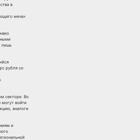
ства в
ающего меча»
днако
нными
м лишь
ийся
рс рубля со
о
ом секторе. Во
е могут войти
кцию, аналоги
аниям и
ного
региональной