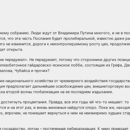
ьному собранию. Люди ждут от Владимира Путина многого, и не в п
я, что эта часть Послания будет пролиберальной, известно даже р
его не изменится, дорога к неконтролируемому росту цен, продолже
дет открыта.
не передумал». Не передумает, потому что сторонники других позиц
железобетонное гайдаровско-ясинское лобби, состоящее из Грефа, Дв
валова, Чубайса и прочих?
е национального хозяйства от чрезмерного воздействия государств
ия предполагает дальнейшее освобождение цен, внешнеторговую во
жка второй волны глобализации на ее последнем издыхании.
 достигнуть процветания. Правда, все эти годы ей что-то мешает: то
тся и на этот раз, и вновь виновные найдутся споро. Пока же, наход
то, впрочем, не помешает вернуться к ним на неизмеримо худших ст
ное государство, потом – постепенная либерализация. К чему приводит