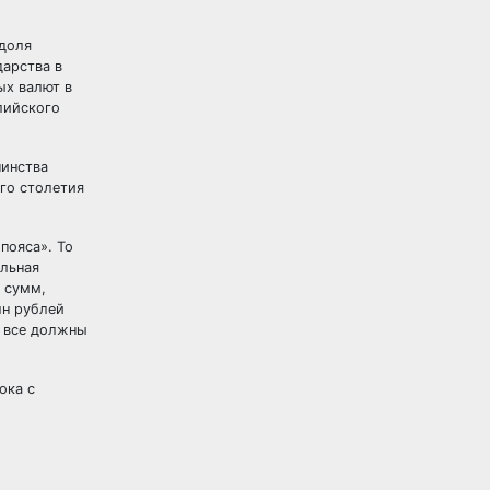
 доля
арства в
ых валют в
глийского
шинства
его столетия
пояса». То
альная
 сумм,
лн рублей
ы все должны
ока с