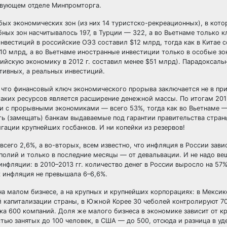
твующем отделе Минпромторга.
бых экономических зон (из них 14 туристско-рекреационных), в кот
бных зон насчитывалось 197, в Турции — 322, а во Вьетнаме только к
нвестиций в российские ОЭЗ составил $12 млрд, тогда как в Китае 
0 млрд, а во Вьетнаме иностранные инвестиции только в особые зо
йскую экономику в 2012 г. составил менее $51 млрд). Парадоксальн
тивных, а реальных инвестиций.
 что финансовый ключ экономического прорыва заключается не в пр
 таких ресурсов является расширение денежной массы. По итогам 2012
ии с прорывными экономиками — всего 53%, тогда как во Вьетнаме —
ь (замещать) банкам выдаваемые под гарантии правительства стран
ации крупнейших госбанков. И ни копейки из резервов!
всего 2,6%, а во-вторых, всем известно, что инфляция в России зави
полий и только в последние месяцы — от девальвации. И не надо ве
нфляции: в 2010–2013 гг. количество денег в России выросло на 57%
к инфляция не превышала 6–6,6%.
на малом бизнесе, а на крупных и крупнейших корпорациях: в Мексик
й капитализации страны, в Южной Корее 30 чеболей контролируют 7
 600 компаний. Доля же малого бизнеса в экономике зависит от кр
ью занятых до 100 человек, в США — до 500, отсюда и разница в уд