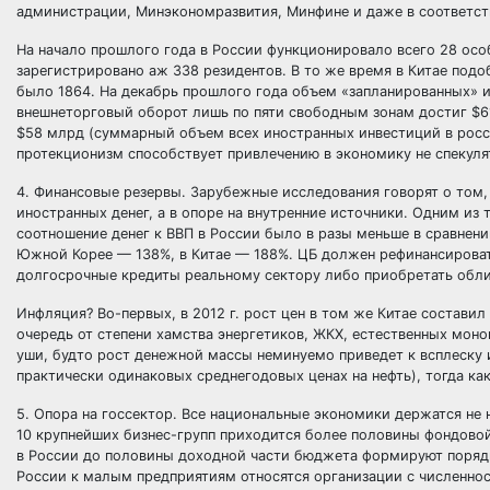
администрации, Минэкономразвития, Минфине и даже в соответс
На начало прошлого года в России функционировало всего 28 осо
зарегистрировано аж 338 резидентов. В то же время в Китае подо
было 1864. На декабрь прошлого года объем «запланированных» и
внешнеторговый оборот лишь по пяти свободным зонам достиг $61
$58 млрд (суммарный объем всех иностранных инвестиций в росси
протекционизм способствует привлечению в экономику не спекуля
4. Финансовые резервы. Зарубежные исследования говорят о том,
иностранных денег, а в опоре на внутренние источники. Одним из
соотношение денег к ВВП в России было в разы меньше в сравнен
Южной Корее — 138%, в Китае — 188%. ЦБ должен рефинансироват
долгосрочные кредиты реальному сектору либо приобретать облиг
Инфляция? Во-первых, в 2012 г. рост цен в том же Китае составил 
очередь от степени хамства энергетиков, ЖКХ, естественных моно
уши, будто рост денежной массы неминуемо приведет к всплеску и
практически одинаковых среднегодовых ценах на нефть), тогда ка
5. Опора на госсектор. Все национальные экономики держатся не 
10 крупнейших бизнес-групп приходится более половины фондово
в России до половины доходной части бюджета формируют порядка
России к малым предприятиям относятся организации с численност