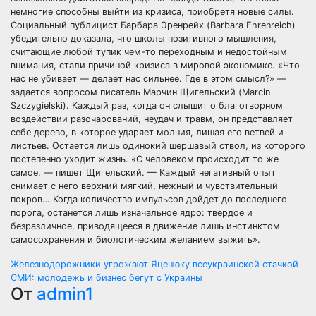
немногие способны выйти из кризиса, приобретя новые силы.
Социальный публицист Барбара Эренрейх (Barbara Ehrenreich)
убедительно доказала, что школы позитивного мышления,
считающие любой тупик чем-то переходным и недостойным
внимания, стали причиной кризиса в мировой экономике. «Что
нас не убивает — делает нас сильнее. Где в этом смысл?» —
задается вопросом писатель Марчин Щигельский (Marcin
Szczygielski). Каждый раз, когда он слышит о благотворном
воздействии разочарований, неудач и травм, он представляет
себе дерево, в которое ударяет молния, лишая его ветвей и
листьев. Остается лишь одинокий шершавый ствол, из которого
постепенно уходит жизнь. «С человеком происходит то же
самое, — пишет Щигельский. — Каждый негативный опыт
снимает с него верхний мягкий, нежный и чувствительный
покров… Когда количество импульсов дойдет до последнего
порога, останется лишь изначальное ядро: твердое и
безразличное, приводящееся в движение лишь инстинктом
самосохранения и биологическим желанием выжить».
Навигация
Железнодорожники угрожают Яценюку всеукраинской стачкой
СМИ: молодежь и бизнес бегут с Украины
по
От
admin1