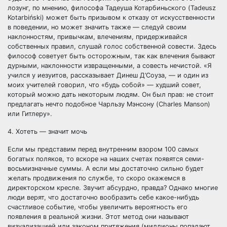
лозунг, по мнению, философа Тадеуша Котарбиньского (Tadeusz
Kotarbiński) может быть призывом к отказу от искусственности
в поведении, но может значить также — следуй своим
наклонностям, привычкам, влечениям, придерживайся
собственных правил, слушай голос собственной совести. Здесь
философ советует быть осторожным, так как влечения бывают
дурными, наклонности извращенными, а совесть нечистой. «Я
учился у иезуитов, рассказывает Динеш Д’Соуза, — и один из
моих учителей говорил, что «будь собой» — худший совет,
который можно дать некоторым людям. Он был прав: не стоит
предлагать нечто подобное Чарльзу Мэнсону (Charles Manson)
или Гитлеру».
4. Хотеть — значит мочь
Если мы представим перед внутренним взором 100 самых
богатых поляков, то вскоре на наших счетах появятся семи-
восьмизначные суммы. А если мы достаточно сильно будет
желать продвижения по службе, то скоро окажемся в
директорском кресле. Звучит абсурдно, правда? Однако многие
люди верят, что достаточно вообразить себе какое-нибудь
счастливое событие, чтобы увеличить вероятность его
появления в реальной жизни. Этот метод они называют
визуализацией или законом притяжения (миллионы попадают