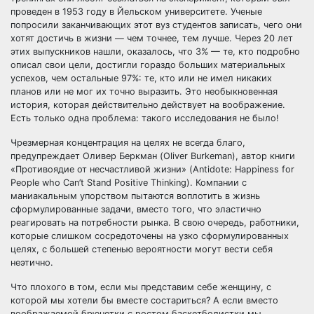
проведен в 1953 году в Йельском университете. Ученые
попросили заканчивающих этот вуз студентов записать, чего они
хотят достичь в жизни — чем точнее, тем лучше. Через 20 лет
этих выпускников нашли, оказалось, что 3% — те, кто подробно
описал свои цели, достигли гораздо больших материальных
успехов, чем остальные 97%: те, кто или не имел никаких
планов или не мог их точно выразить. Это необыкновенная
история, которая действительно действует на воображение.
Есть только одна проблема: такого исследования не было!
Чрезмерная концентрация на целях не всегда благо,
предупреждает Оливер Беркман (Oliver Burkeman), автор книги
«Противоядие от несчастливой жизни» (Antidote: Happiness for
People who Can’t Stand Positive Thinking). Компании с
маниакальным упорством пытаются воплотить в жизнь
сформулированные задачи, вместо того, что эластично
реагировать на потребности рынка. В свою очередь, работники,
которые слишком сосредоточены на узко сформулированных
целях, с большей степенью вероятности могут вести себя
неэтично.
Что плохого в том, если мы представим себе женщину, с
которой мы хотели бы вместе состариться? А если вместо
воображаемой брюнетки с ростом баскетболистки мы