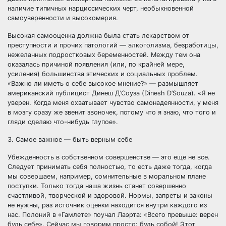
наличие типичных нарциссических черт, необыкновенной
самоуверенности и высокомерия.
Высокая самооценка должна была стать лекарством от
преступности и прочих патологий — алкоголизма, безработицы,
нежеланных подростковых беременностей. Между тем она
оказалась причиной появления (или, по крайней мере,
усиления) большинства этических и социальных проблем.
«Важно ли иметь о себе высокое мнение?» — размышляет
американский публицист Динеш Д’Соуза (Dinesh D’Souza). «Я не
уверен. Когда меня охватывает чувство самонадеянности, у меня
в мозгу сразу же звенит звоночек, потому что я знаю, что того и
гляди сделаю что-нибудь глупое».
3. Самое важное — быть верным себе
Убежденность в собственном совершенстве — это еще не все.
Следует принимать себя полностью, то есть даже тогда, когда
мы совершаем, например, сомнительные в моральном плане
поступки. Только тогда наша жизнь станет совершенно
счастливой, творческой и здоровой. Нормы, запреты и законы
не нужны, раз источник оценки находится внутри каждого из
нас. Полоний в «Гамлете» поучал Лаэрта: «Всего превыше: верен
будь себе». Сейчас мы говорим просто: будь собой! Этот