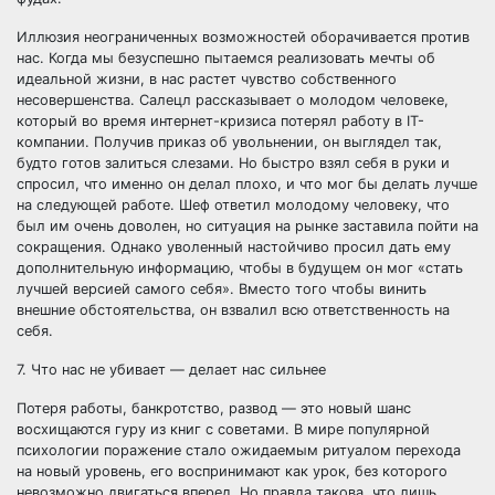
Иллюзия неограниченных возможностей оборачивается против
нас. Когда мы безуспешно пытаемся реализовать мечты об
идеальной жизни, в нас растет чувство собственного
несовершенства. Салецл рассказывает о молодом человеке,
который во время интернет-кризиса потерял работу в IT-
компании. Получив приказ об увольнении, он выглядел так,
будто готов залиться слезами. Но быстро взял себя в руки и
спросил, что именно он делал плохо, и что мог бы делать лучше
на следующей работе. Шеф ответил молодому человеку, что
был им очень доволен, но ситуация на рынке заставила пойти на
сокращения. Однако уволенный настойчиво просил дать ему
дополнительную информацию, чтобы в будущем он мог «стать
лучшей версией самого себя». Вместо того чтобы винить
внешние обстоятельства, он взвалил всю ответственность на
себя.
7. Что нас не убивает — делает нас сильнее
Потеря работы, банкротство, развод — это новый шанс
восхищаются гуру из книг с советами. В мире популярной
психологии поражение стало ожидаемым ритуалом перехода
на новый уровень, его воспринимают как урок, без которого
невозможно двигаться вперед. Но правда такова, что лишь