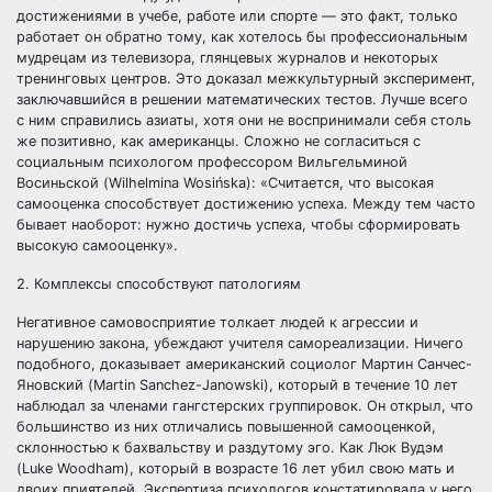
достижениями в учебе, работе или спорте — это факт, только
работает он обратно тому, как хотелось бы профессиональным
мудрецам из телевизора, глянцевых журналов и некоторых
тренинговых центров. Это доказал межкультурный эксперимент,
заключавшийся в решении математических тестов. Лучше всего
с ним справились азиаты, хотя они не воспринимали себя столь
же позитивно, как американцы. Сложно не согласиться с
социальным психологом профессором Вильгельминой
Восиньской (Wilhelmina Wosińska): «Считается, что высокая
самооценка способствует достижению успеха. Между тем часто
бывает наоборот: нужно достичь успеха, чтобы сформировать
высокую самооценку».
2. Комплексы способствуют патологиям
Негативное самовосприятие толкает людей к агрессии и
нарушению закона, убеждают учителя самореализации. Ничего
подобного, доказывает американский социолог Мартин Санчес-
Яновский (Martin Sanchez-Janowski), который в течение 10 лет
наблюдал за членами гангстерских группировок. Он открыл, что
большинство из них отличались повышенной самооценкой,
склонностью к бахвальству и раздутому эго. Как Люк Вудэм
(Luke Woodham), который в возрасте 16 лет убил свою мать и
двоих приятелей. Экспертиза психологов констатировала у него