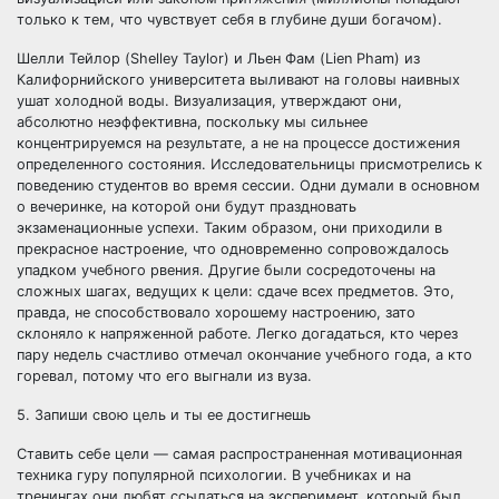
только к тем, что чувствует себя в глубине души богачом).
Шелли Тейлор (Shelley Taylor) и Льен Фам (Lien Pham) из
Калифорнийского университета выливают на головы наивных
ушат холодной воды. Визуализация, утверждают они,
абсолютно неэффективна, поскольку мы сильнее
концентрируемся на результате, а не на процессе достижения
определенного состояния. Исследовательницы присмотрелись к
поведению студентов во время сессии. Одни думали в основном
о вечеринке, на которой они будут праздновать
экзаменационные успехи. Таким образом, они приходили в
прекрасное настроение, что одновременно сопровождалось
упадком учебного рвения. Другие были сосредоточены на
сложных шагах, ведущих к цели: сдаче всех предметов. Это,
правда, не способствовало хорошему настроению, зато
склоняло к напряженной работе. Легко догадаться, кто через
пару недель счастливо отмечал окончание учебного года, а кто
горевал, потому что его выгнали из вуза.
5. Запиши свою цель и ты ее достигнешь
Ставить себе цели — самая распространенная мотивационная
техника гуру популярной психологии. В учебниках и на
тренингах они любят ссылаться на эксперимент, который был