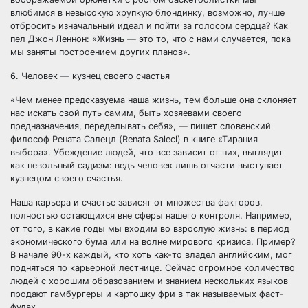
влюбимся в невысокую хрупкую блондинку, возможно, лучше
отбросить изначальный идеал и пойти за голосом сердца? Как
пел Джон Леннон: «Жизнь — это то, что с нами случается, пока
мы заняты построением других планов».
6. Человек — кузнец своего счастья
«Чем менее предсказуема наша жизнь, тем больше она склоняет
нас искать свой путь самим, быть хозяевами своего
предназначения, переделывать себя», — пишет словенский
философ Рената Салецл (Renata Salecl) в книге «Тирания
выбора». Убеждение людей, что все зависит от них, выглядит
как невольный садизм: ведь человек лишь отчасти выступает
кузнецом своего счастья.
Наша карьера и счастье зависят от множества факторов,
полностью остающихся вне сферы нашего контроля. Например,
от того, в какие годы мы входим во взрослую жизнь: в период
экономического бума или на волне мирового кризиса. Пример?
В начале 90-х каждый, кто хоть как-то владел английским, мог
подняться по карьерной лестнице. Сейчас огромное количество
людей с хорошим образованием и знанием нескольких языков
продают гамбургеры и картошку фри в так называемых фаст-
фудах.