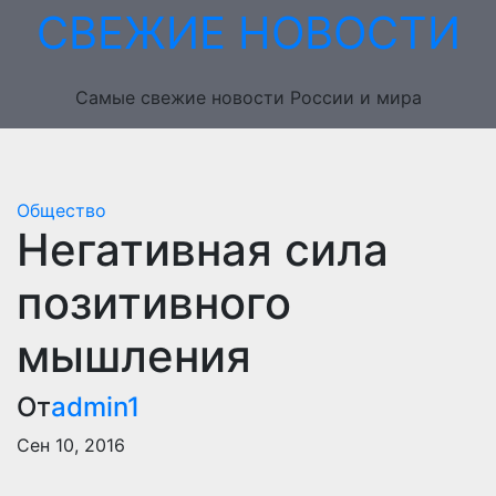
Перейти
СВЕЖИЕ НОВОСТИ
к
содержимому
Самые свежие новости России и мира
Общество
Негативная сила
позитивного
мышления
От
admin1
Сен 10, 2016