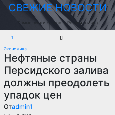
Перейти
СВЕЖИЕ НОВОСТИ
к
содержимому
Самые свежие новости России и мира
Экономика
Нефтяные страны
Персидского залива
должны преодолеть
упадок цен
От
admin1