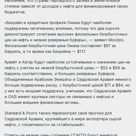
Напомним, что страны Персидского залива в значительной
степени зависят от доходов с нефти для финансирования своих
бюджетов.
«Бахрейн и кредитные профили Омана будут наиболее
подвержены негативному влиянию, потому что два короля
демонстрируют сочетание высоких фискальных безубыточных
цен на нефть и низкие резервные буферы», — заявил Moody’s.
Фискальная безубыточная цена Омана составляет $97 за
баррель, в то время как Бахрейна — $117.
Кувейт и Катар будут наиболее устойчивыми к снижению цен на
нефть с учетом их низкой безубыточной цены — $52 и $59 за
баррель соответственно, и больших резервных буферов.
Объединенные Арабские Эмираты и Саудовская Аравия немного
больше подвержены риску, с безубыточной ценой $71 и $84, но
у них есть мощная поддержка, учитывая, что Саудовская Аравия
и ОАЭ имеют крупные секторы не связанные с нефтью и
большие внешние финансовые активы.
Standard & Poor’s также пересмотрел свой прогноз для
Саудовской Аравии, крупнейшего в мире экспортера сырой
нефти, с «позитивного» на «стабильный».
Ответы на низкие цены странами ССАГПЗ будут меняться.