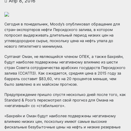
Апр 8, 2016
Сегодня в понедельник, Moody’s опубликовал обращение для
стран-экспортеров нефти Персидского залива, в котором
попросил выдерживать длительный период низких цен на
углеводородное сырье, поскольку цена на нефть упала до
нового пятилетнего минимума.
Султанат Оман, не
являющийся членом ОПЕК, а также Бахрейн,
будут наиболее подвержены негативному влиянию из шести
стран Совета сотрудничества арабских государств Персидского
залива (ССАГПЗ). Как ожидается, средняя цена в 2015 году за
баррель составит $83,60, что на 20 процентов меньше, чем
было заявлено в их майском прогнозе.
Предупреждение пришло спустя несколько дней после того, как
Standard & Poor’s пересмотрел свой прогноз для Омана на
«негативный» со «стабильного».
«Бахрейн и Оман будут наиболее подвержены негативному
влиянию низких цен, поскольку имеют самые высокие
фискальные безубыточные цены на нефть и низкие резервные