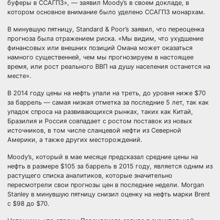
буферы в ССАГПЗ», — заявил Moody’s в своем докладе, в
котором основное внимание было уделено ССАГПЗ монархам.
В минувшую пятницу, Standard & Poor’s заявил, что переоценка
прогноза была отражением риска. «Мы видим, что ухудшение
финансовых или внешних позиций Омана может оказаться
намного существенней, чем мы прогнозируем в настоящее
время, или рост реального ВВП на душу населения останется на
месте».
В 2014 году цены на нефть упали на треть, до уровня ниже $70
за баррель — самая низкая отметка за последние 5 лет, так как
упадок спроса на развивающихся рынках, таких как Китай,
Бразилия и Россия совпадает с ростом поставок из новых
источников, в том числе сланцевой нефти из Северной
Америки, а также других месторождений.
Moody’s, который в мае месяце предсказал средние цены на
нефть в размере $105 за баррель в 2015 году, является одним из
растущего списка аналитиков, которые значительно
пересмотрели свои прогнозы цен в последние недели. Morgan
Stanley в минувшую пятницу снизил оценку на нефть марки Brent
с $98 до $70.