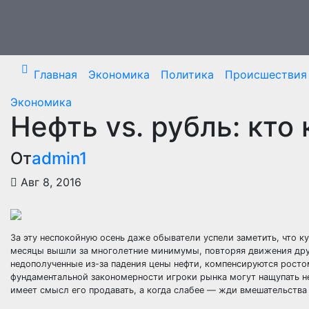
Перейти
к
содержимому
Главная
Экономика
Политика
Происшествия
Экономика
Нефть vs. рубль: кто 
От
admin1
Авг 8, 2016
За эту неспокойную осень даже обыватели успели заметить, что кур
месяцы вышли за многолетние минимумы, повторяя движения друг
недополученные из-за падения цены нефти, компенсируются росто
фундаментальной закономерности игроки рынка могут нащупать не
имеет смысл его продавать, а когда слабее — жди вмешательства 