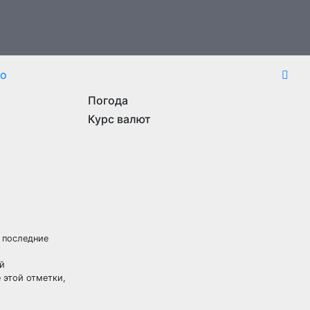
то
Погода
Курс валют
а последние
й
 этой отметки,