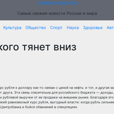
СВЕЖИЕ НОВОСТИ
Самые свежие новости России и мира
Культура
Общество
Спорт
Наука
Здоровье
Ав
кого тянет вниз
с рубля к доллару как-то связан с ценой на нефть: и тот, и другая з
 друга. Эта связь спасительна для российского бюджета — доходы,
м рублевой выручки от ее продажи на внешнем рынке. Благодаря это
кий равновесный курс рубля, выгодный власти: когда рубль сильнее
Центробанка и бойся обвинений в спекуляциях.