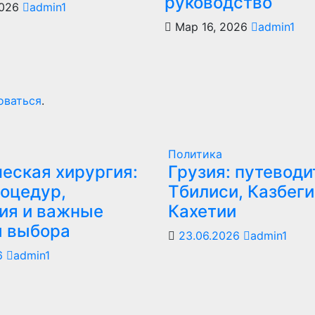
руководство
2026
admin1
Мар 16, 2026
admin1
оваться
.
Политика
еская хирургия:
Грузия: путеводи
оцедур,
Тбилиси, Казбеги
ия и важные
Кахетии
ы выбора
23.06.2026
admin1
6
admin1