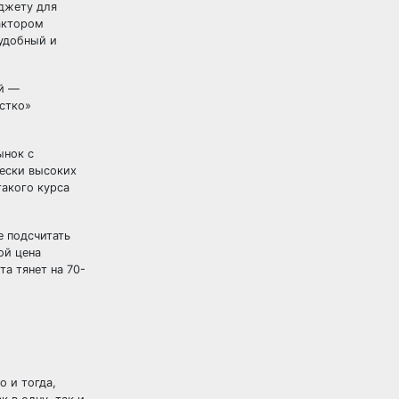
юджету для
фактором
 удобный и
ой —
стко»
ынок с
чески высоких
такого курса
е подсчитать
ой цена
та тянет на 70-
о и тогда,