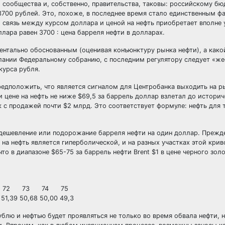
 сообщества и, собственно, правительства, таковы: российскому б
 3700 рублей. Это, похоже, в последнее время стало единственным 
 связь между курсом доллара и ценой на нефть приобретает вполне
ара равен 3700 : цена барреля нефти в долларах.
ентально обоснованным (оценивая конъюнктуру рынка нефти), а как
слании Федеральному собранию, с последним регулятору следует «же
курса рубля.
редположить, что является сигналом для Центробанка выходить на р
и цене на нефть не ниже $69,5 за баррель доллар взлетал до истори
к с продажей почти $2 млрд. Это соответствует формуле: нефть для 
удешевление или подорожание барреля нефти на один доллар. Прежд
на нефть является гиперболической, и на разных участках этой крив
о в диапазоне $65-75 за баррель нефти Brent $1 в цене черного золо
1 72 73 74 75
51,39 50,68 50,00 49,3
блю и нефтью будет проявляться не только во время обвала нефти, н