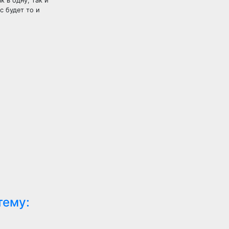
 в одну, так и
 будет то и
тему: