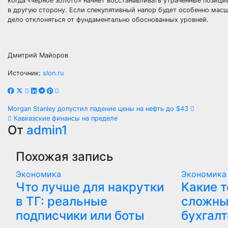
когда «черное золото» начнет восстанавливать утраченные позици
в другую сторону. Если спекулятивный напор будет особенно ма
дело отклоняться от фундаментально обоснованных уровней.
Дмитрий Майоров
Источник:
slon.ru
Навигация
Morgan Stanley допустил падение цены на нефть до $43
Кавказские финансы на пределе
по
От
admin1
записям
Похожая запись
Экономика
Экономика
Что лучше для накрутки
Какие 
в ТГ: реальные
сложны
подписчики или боты
бухгалт