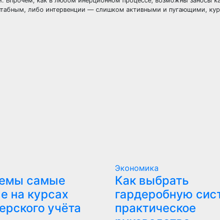
и. Впрочем, как в любом инерционном процессе, возможны заносы как
сштабным, либо интервенции — слишком активными и пугающими, курс
Экономика
темы самые
Как выбрать
е на курсах
гардеробную сис
ерского учёта
практическое