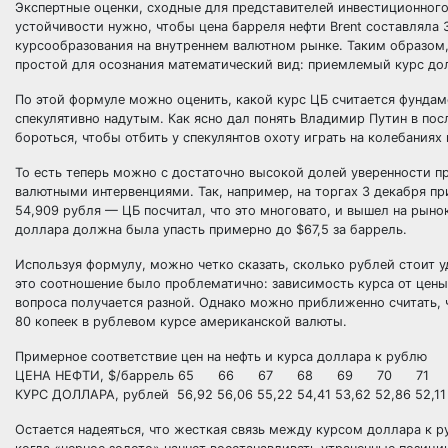
Экспертные оценки, сходные для представителей инвестиционного
устойчивости нужно, чтобы цена барреля нефти Brent составляла
курсообразования на внутреннем валютном рынке. Таким образом,
простой для осознания математический вид: приемлемый курс долл
По этой формуле можно оценить, какой курс ЦБ считается фундам
спекулятивно надутым. Как ясно дал понять Владимир Путин в по
бороться, чтобы отбить у спекулянтов охоту играть на колебаниях 
То есть теперь можно с достаточно высокой долей уверенности п
валютными интервенциями. Так, например, на торгах 3 декабря пр
54,909 рубля — ЦБ посчитал, что это многовато, и вышел на рыно
доллара должна была упасть примерно до $67,5 за баррель.
Используя формулу, можно четко сказать, сколько рублей стоит 
это соотношение было проблематично: зависимость курса от цены 
вопроса получается разной. Однако можно приближенно считать, чт
80 копеек в рублевом курсе американской валюты.
Примерное соответствие цен на нефть и курса доллара к рублю
ЦЕНА НЕФТИ, $/баррель 65 66 67 68 69 70 7
КУРС ДОЛЛАРА, рублей 56,92 56,06 55,22 54,41 53,62 52,86 52,11 
Остается надеяться, что жесткая связь между курсом доллара к ру