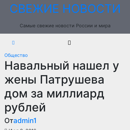
Перейти
СВЕЖИЕ НОВОСТИ
к
содержимому
Самые свежие новости России и мира
Общество
Навальный нашел у
жены Патрушева
дом за миллиард
рублей
От
admin1