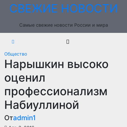
Перейти
СВЕЖИЕ НОВОСТИ
к
содержимому
Самые свежие новости России и мира
Общество
Нарышкин высоко
оценил
профессионализм
Набиуллиной
От
admin1