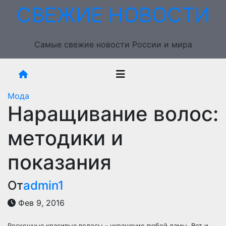
Перейти
СВЕЖИЕ НОВОСТИ
к
содержимому
Самые свежие новости России и мира
Мода
Наращивание волос:
методики и
показания
От
admin1
Фев 9, 2016
Роскошные красивые волосы – украшение любой дамы. Вот и