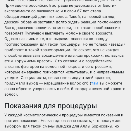
Примадонна российской эстрады не удержалась от бьюти-
эксперимента со внешностью и в свои 67 лет стала
обладательницей длинных волос. Такой, на первый взгляд,
дерзкий образ не заставил долго ждать реакции поклонников.
Все однозначно сошлись во мнении, что такое преображение
позволяет Пугачевой выглядеть моложе своего возраста.
Однако нашлись и те, кто выразил опасения по поводу
противопоказаний для такой процедуры. Но не только «звезды»
прибегают к такой трансформации. Не секрет, что не каждая
способна вызывать восхищенные взгляды прохожих, пользуясь
этим «оружием» красоты. Это связано и с воздействием
внешних факторов на волосяной покров, и со стрессами,
которые ежедневно приходится испытывать, и с неправильным
уходом. Специалисты, связанные с индустрией красоты,
придумали выход — наращивание волос спб (
там
вы сможете
снова обрести уверенность в себе, благодаря неземной красоте
волос).
Показания для процедуры
У каждой косметологической процедуры имеются показания и
противопоказания. Нельзя однозначно сказать, что послужило
выбором для такой смены имиджа для Аллы Борисовны, но