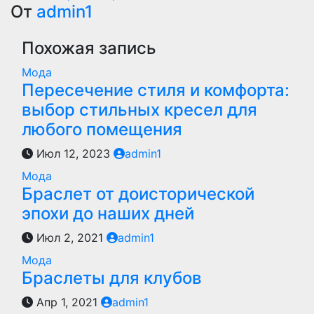
Навигация
От
admin1
по
Похожая запись
записям
Мода
Пересечение стиля и комфорта:
выбор стильных кресел для
любого помещения
Июл 12, 2023
admin1
Мода
Браслет от доисторической
эпохи до наших дней
Июл 2, 2021
admin1
Мода
Браслеты для клубов
Апр 1, 2021
admin1