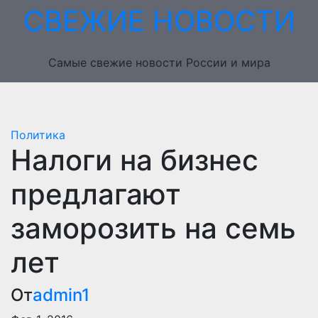
Перейти
СВЕЖИЕ НОВОСТИ
к
содержимому
Самые свежие новости России и мира
Политика
Налоги на бизнес
предлагают
заморозить на семь
лет
От
admin1