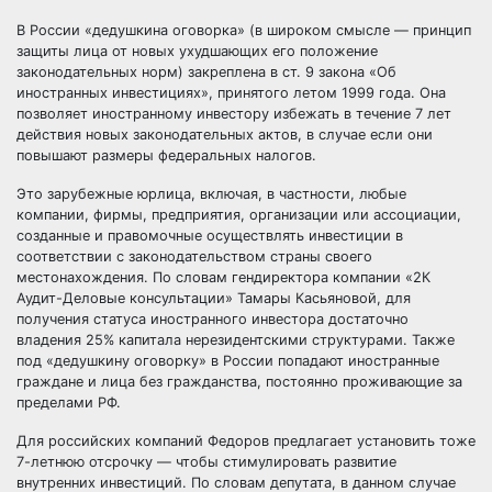
В России «дедушкина оговорка» (в широком смысле — принцип
защиты лица от новых ухудшающих его положение
законодательных норм) закреплена в ст. 9 закона «Об
иностранных инвестициях», принятого летом 1999 года. Она
позволяет иностранному инвестору избежать в течение 7 лет
действия новых законодательных актов, в случае если они
повышают размеры федеральных налогов.
Это зарубежные юрлица, включая, в частности, любые
компании, фирмы, предприятия, организации или ассоциации,
созданные и правомочные осуществлять инвестиции в
соответствии с законодательством страны своего
местонахождения. По словам гендиректора компании «2К
Аудит-Деловые консультации» Тамары Касьяновой, для
получения статуса иностранного инвестора достаточно
владения 25% капитала нерезидентскими структурами. Также
под «дедушкину оговорку» в России попадают иностранные
граждане и лица без гражданства, постоянно проживающие за
пределами РФ.
Для российских компаний Федоров предлагает установить тоже
7-летнюю отсрочку — чтобы стимулировать развитие
внутренних инвестиций. По словам депутата, в данном случае