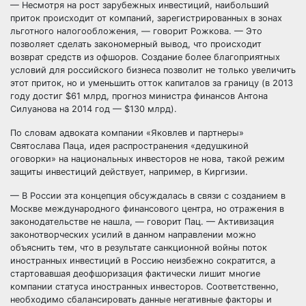
— Несмотря на рост зарубежных инвестиций, наибольший
приток происходит от компаний, зарегистрированных в зонах
льготного налогообложения, — говорит Рожкова. — Это
позволяет сделать закономерный вывод, что происходит
возврат средств из офшоров. Создание более благоприятных
условий для российского бизнеса позволит не только увеличить
этот приток, но и уменьшить отток капиталов за границу (в 2013
году достиг $61 млрд, прогноз министра финансов Антона
Силуанова на 2014 год — $130 млрд).
По словам адвоката компании «Яковлев и партнеры»
Святослава Паца, идея распространения «дедушкиной
оговорки» на национальных инвесторов не нова, такой режим
защиты инвестиций действует, например, в Киргизии.
— В России эта концепция обсуждалась в связи с созданием в
Москве международного финансового центра, но отражения в
законодательстве не нашла, — говорит Пац. — Активизация
законотворческих усилий в данном направлении можно
объяснить тем, что в результате санкционной войны поток
иностранных инвестиций в Россию неизбежно сократится, а
стартовавшая деофшоризация фактически лишит многие
компании статуса иностранных инвесторов. Соответственно,
необходимо сбалансировать данные негативные факторы и