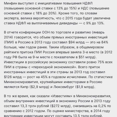
Минфин выступил с инициативами повышения НДФЛ
(повышение основной ставки с 13% до 15%) и НДС (повышение
основной ставки с 18% до 20%). Кроме того, по словам
эксперта, велика вероятность, что с 2015 года будет увеличена
ставка НДФЛ на выплачиваемые дивиденды — с 9% до 13%.
В отчете конференции ООН по торговле и развитию (январь
2014) говорится, что объем прямых иностранных инвестиций
(ПИИ) в Россию в 2013 году составил $94 млрд — это на 84%
больше, чем годом ранее. Таким образом, в общемировом
рейтинге притока ПИИ Россия впервые заняла 3-е место (в 2012
году РФ была на 9-м месте с показателем в $51 млрд).
Инвестиции в российскую экономику составили ровно 75% всех
ПИИ в страны с «переходной экономикой». Всего приток
иностранных инвестиций в эти страны за 2013 год составил
$126 млрд — рост на 45% в годовом исчислении. По статистике
Минэкономразвития, крупнейшими инвесторами в Россию
являются Кипр ($2,9 млрд) и Люксембург ($1,9 млрд).
В то же время, как сказали «Известиям» в Минэкономразвития,
объем внутренних инвестиций в экономику России в 2013 году
составил 13,3 трлн рублей ($272 млрд), снизившись на 0,2% по
сравнению с 2012 годом. По оценке министерства, в 2014 году
внутренние инвестиции могут составить 13,5 трлн рублей.