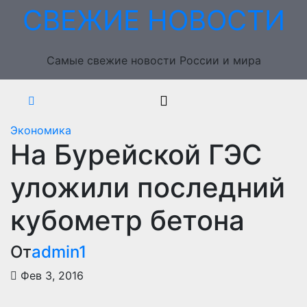
Перейти
СВЕЖИЕ НОВОСТИ
к
содержимому
Самые свежие новости России и мира
Экономика
На Бурейской ГЭС
уложили последний
кубометр бетона
От
admin1
Фев 3, 2016