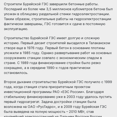
Строители Бурейской ГЭС завершили бетонные работы.
Последний из более чем 3,5 миллионов кубометров бетона был
уложен в облицовку раздельной стенки гидроэлектростанции.
Таким образом, строительные работы на гидроэлектростанции
фактически завершены, ГЭС готовится к сдаче
в постоянную
эксплуатацию.
Строительство Бурейской ГЭС имеет долгую и сложную
историю. Первый десант строителей высадился в Талаканском
створе еще в 1976 году. Первый бетон в основание плотины
уложили в 1985 году. Однако развертывание работ на основных
сооружениях станции совпало с экономическим спадом в
стране. С 1989 года финансирование стройки было резко
сокращено, а в середине 1990-х годов практически
остановилось.
Второе дыхание строительство Бурейской ГЭС получило с 1999
года, когда станция стала приоритетным проектом
инвестиционной программы РАО «ЕЭС России». Благодаря
стабильному финансированию уже в 2003 году удалось пустить
первый гидроагрегат. Задача достройки станции была
возложена на ОАО «РусГидро», и в 2009 году Бурейская ГЭС
была выведена на полную мощность – 2010 МВт, став
крупнейшей электростанцией на Дальнем Востоке России.