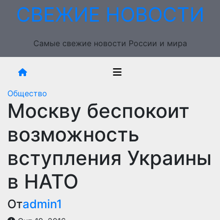
Перейти
СВЕЖИЕ НОВОСТИ
к
содержимому
Самые свежие новости России и мира
Общество
Москву беспокоит
возможность
вступления Украины
в НАТО
От
admin1