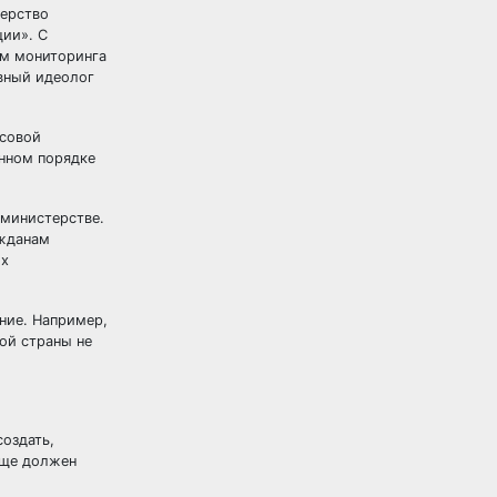
терство
ции». С
ам мониторинга
вный идеолог
ссовой
енном порядке
 министерстве.
ажданам
ых
ние. Например,
ой страны не
создать,
еще должен