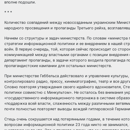
вполне подошли.
* * *
Количество совпадений между новосозданным украинским Минис
народного просвещения и пропаганды Третьего рейха, возглавляв
Начнем со структуры и задач министерств. По словам «министра 
стратегии информационной политики и ее внедрением в нашей стр
войн. В первую очередь, той, которая сейчас происходит со стор
коммуникацией между властными органами с позиции внедрения 
департамент пропаганды, в задачи которого входила пропаганда п
пропагандистские кампании для остальных министерств.
При министерстве Геббельса действовало и управление культуры,
контролировало радио, прессу, кинематографию, театр и все други
Словно повторяя утверждения своего идейного вдохновителя, Ст
политики совместно с Минкультом». Не осталось без внимания укр
«государственного информационного патронажа в системе образо
«поддержка всей власти, слаженность между различными ветвями.
почти полностью повторяет выводы вождей гитлеровской Германи
Стець очень сокрушается над потерянными годами, в течение кот
вопросам информационной политики 23 года никто не занимался, 