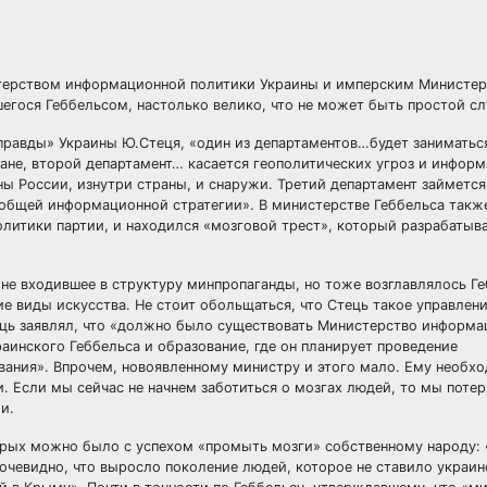
терством информационной политики Украины и имперским Министе
шегося Геббельсом, настолько велико, что не может быть простой с
правды» Украины Ю.Стеця, «один из департаментов…будет заниматьс
ане, второй департамент… касается геополитических угроз и инфор
оны России, изнутри страны, и снаружи. Третий департамент займется
общей информационной стратегии». В министерстве Геббельса такж
олитики партии, и находился «мозговой трест», который разрабатыв
 не входившее в структуру минпропаганды, но тоже возглавлялось Г
е виды искусства. Не стоит обольщаться, что Стець такое управлени
ець заявлял, что «должно было существовать Министерство информ
аинского Геббельса и образование, где он планирует проведение
вания». Впрочем, новоявленному министру и этого мало. Ему необх
 Если мы сейчас не начнем заботиться о мозгах людей, то мы потер
и.
орых можно было с успехом «промыть мозги» собственному народу: 
очевидно, что выросло поколение людей, которое не ставило украин