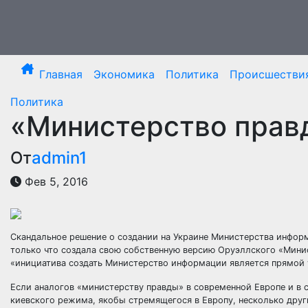
Перейти
к
содержимому
Главная
Экономика
Политика
Происшестви
Политика
«Министерство прав
От
admin1
Фев 5, 2016
Скандальное решение о создании на Украине Министерства информ
только что создала свою собственную версию Оруэллского «Мин
«инициатива создать Министерство информации является прямой у
Если аналогов «министерству правды» в современной Европе и в с
киевского режима, якобы стремящегося в Европу, несколько други