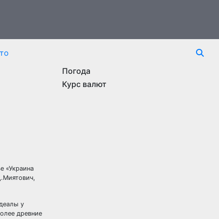
то
Погода
Курс валют
е «Украина
.Миятович,
идеалы у
более древние