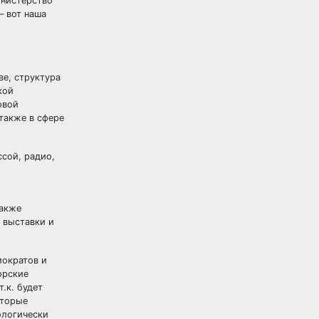
инистерство
– вот наша
е, структура
кой
овой
также в сфере
сой, радио,
также
 выставки и
мократов и
орские
.к. будет
оторые
ологически