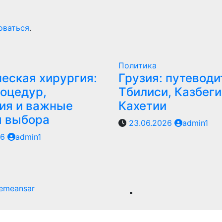
оваться
.
Политика
еская хирургия:
Грузия: путеводи
оцедур,
Тбилиси, Казбеги
ия и важные
Кахетии
ы выбора
23.06.2026
admin1
26
admin1
emeansar