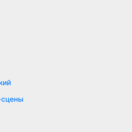
кий
-сцены