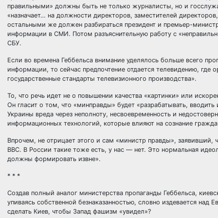
правильными» должны быть не только журналисты, но и госслуж
«назначает… на должности директоров, заместителей директоров
остальными же должен разбираться президент и премьер-министр
информации в СМИ. Потом разъяснительную работу с «неправиль
СБУ.
Если во времена Геббельса внимание уделялось больше всего про
информации, то сейчас предпочтение отдается телевидению, где 
государственные стандарты телевизионного производства».
То, что речь идет не о повышении качества «картинки» или искор
Он гласит о том, что «минправды» будет «разрабатывать, вводит
Украины вреда через неполноту, несвоевременность и недостовер
информационных технологий, которые влияют на сознание гражда
Впрочем, не отрицает этого и сам «министр правды», заявивший, 
BBC. В России такие тоже есть, у нас — нет. Это нормальная ид
должны формировать извне».
* * *
Создав полный аналог министерства пропаганды Геббельса, киевс
упиваясь собственной безнаказанностью, словно издевается над 
сделать Киев, чтобы Запад фашизм «увидел»?