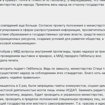
ей в Крыму». Почти в точности по Геббельсу, утверждавшему, что «м
стерство для народа. Привлечь весь народ на сторону государства 
 совпадений еще больше. Согласно проекту положения о министерств
егулирование в сферах распространения информации, просветительс
стеме образования и государственных органах власти, средств масс
рмационных ресурсов, создание условий для развития общества, а 
массовой коммуникации».
обрав у МВД вопросы внутренней пропаганды, право надзора за прес
 проведением выставок и ярмарок, а МИД передало Геббельсу всю
дела печати.
овторить подвиг» Геббельса. Ведь по замыслу, министерство Стеця 
уществляет надзор за соблюдением этих стандартов». Благо хоть на
давать «идейно правильно».
меньшилось в 5 раз, были запрещены газеты коммунистов, социал-де
листской деятельностью могли лишь члены НСДАП. Занимать редакт
ю политику, видимо, будет проводить и украинское министерство, т
ии, проводить в пределах полномочий специальную проверку лиц, к
ций государства или местного самоуправления». Т.е. «расово и иде