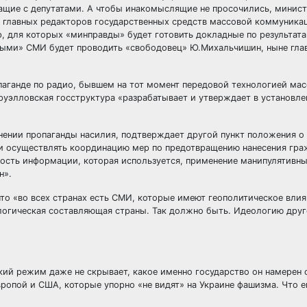
ащие с депутатами. А чтобы инакомыслящие не просочились, минис
, главных редакторов государственных средств массовой коммуника
, для которых «минправды» будет готовить докладные по результат
ными» СМИ будет проводить «свободовец» Ю.Михальчишин, ныне гла
паганде по радио, бывшем на тот момент передовой технологией ма
оруэлловская госструктура «разрабатывает и утверждает в установл
енении пропаганды насилия, подтверждает другой пункт положения о
ь и осуществлять координацию мер по предотвращению нанесения гр
ность информации, которая используется, применение манипулятивн
н».
что «во всех странах есть СМИ, которые имеют геополитическое влия
еологическая составляющая страны. Так должно быть. Идеологию друг
кий режим даже не скрывает, какое именно государство он намерен 
Европой и США, которые упорно «не видят» на Украине фашизма. Что 