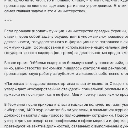
и историю ни во что. Это и привело к тому, что мы потеряли люд
пропаганды не является административным учреждением. Это мини
самая главная задача в этом министерстве».
* * *
Если проанализировать функции «министерства правды» Украины,
ставит перед собой задачу осуществлять «нормативно-правовое р
деятельности, государственного информационного патронажа в си
коммуникации, формирование и использование национальных инфо
государственного надзора (контроля) за деятельностью средств 
В свое время Геббельс выдержал большую «войну полномочий», от
кино, министерство экономики лишилось контроля над рекламой,
пропагандистскую работу за рубежом и лишилось собственного от
«Патронаж в государственных органах власти» позволит Стецю «п
утверждает «государственные стандарты социальной рекламы и ос
ярмарки не посягнули, хотя не факт. Мед и гречку тоже нужно про
В Германии после прихода к власти нацистов количество газет у
либералов, 1400 журналистов были уволены, а заниматься журна
должности могли лишь «расово полноценные» сотрудники. Подобну
утверждать «стандарты по профессиям в сфере медиа и информац
претендуют на занятие должностей, связанных с выполнением функ