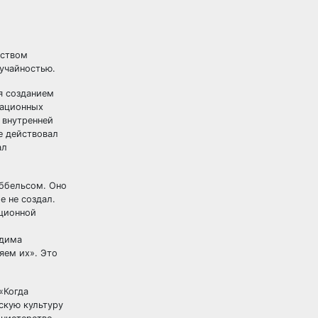
рством
лучайностью.
я созданием
мационных
 внутренней
е действовал
ал
еббельсом. Оно
е не создал.
ационной
одима
яем их». Это
«Когда
скую культуру