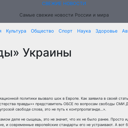
СВЕЖИЕ НОВОСТИ
Самые свежие новости России и мира
я
Культура
Общество
Спорт
Наука
Здоровье
Ав
ды» Украины
ационной политики вызвало шок в Европе. Как заявила в своей стать
истерства правды»» представитель ОБСЕ по вопросам свободы СМИ
Д
грозой свободе слова, это не путь к контрпропаганде…».
амом деле не сыщешь, это не значит, что их не было ранее. Просто 
е, и современные европейские стандарты его не устраивают. А вот 