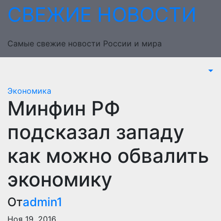
Перейти
СВЕЖИЕ НОВОСТИ
к
содержимому
Самые свежие новости России и мира
Экономика
Минфин РФ
подсказал западу
как можно обвалить
экономику
От
admin1
Ноя 19, 2016