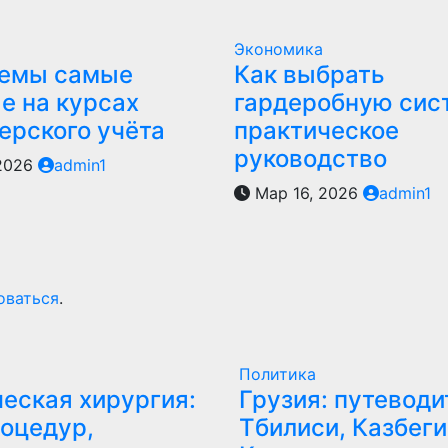
Экономика
темы самые
Как выбрать
е на курсах
гардеробную сис
ерского учёта
практическое
руководство
 2026
admin1
Мар 16, 2026
admin1
оваться
.
Политика
еская хирургия:
Грузия: путеводи
оцедур,
Тбилиси, Казбеги