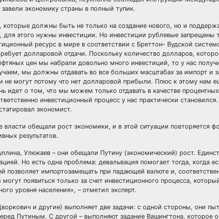
 завели экономику страны в полный тупик.
, которые должны быть не только на создание нового, но и поддержа
, для этого нужны инвестиции. Но инвестиции рублевые запрещены
тиционный ресурс в мире в соответствии с Бреттон- Вудской систе
ребует долларовой отдачи. Поскольку количество долларов, которо
нефтяных цен мы набрали довольно много инвестиций, то у нас получ
учаем, мы должны отдавать во все больших масштабах за импорт и з
и не могут потому что нет долларовой прибыли. Плюс к этому нам е
ь идет о том, что мы можем только отдавать в качестве процентных
тветственно инвестиционный процесс у нас практически становился.
нстатировал экономист.
е власти обещали рост экономики, и в этой ситуации повторяется фо
ивных результатов.
ллина, Улюкаев – они обещали Путину (экономический) рост. Единст
ацией. Но есть одна проблема: девальвация помогает тогда, когда ес
ей позволяет импортозамещать при падающей валюте и, соответствен
 могут появиться только за счет инвестиционного процесса, который
ого уровня населения», – отметил эксперт.
Дворкович и другие) выполняет две задачи: с одной стороны, они пы
еред Путиным. С другой – выполняют задание Вашингтона, которое о