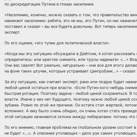
по дискредитации Путина в глазах населения.
«Населению, конечно, можно сказать о том, что правительство ви
намекают населению: ребята, это не мы, это Путин, он нас назначи
поставил и сказал – вы все будете довольны. Вот теперь населен
эксперт.
По его оценке, «это тупик для политической власти».
«Когда мы эту ситуацию обсуждали в Дейтоне, я хотел рассказать 
определитесь: или крестик снимите, или трусы наденьте» <…> Вла
Они вас свалят! Вот реально, натурально – они все для этого дела
на фоне таких штучек, которые устраивает Центробанк…» – сказал 
За эту ситуацию, как считает эксперт, рано или поздно будет наз
любой ценой остаться при власти. «Если Путин кого-нибудь снимет
быстрая ротация. Поэтому задача – любой ценой сохраниться. В т
власти. Иначе у них нет будущего, поэтому нужно любой ценой сох
зубами. Ровно по этой же причине. Он кстати стал жертвой, потом
вспомнил. А ему было очень обидно, он очень хотел стать президе
этой ситуации начинаются склоки между либералами: потому что 
По его мнению, главная проблема на глобальном уровне состоит в 
не будет <…>. А спасение утопающих – дело рук самих утопающих. 