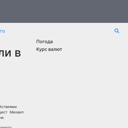
то
Погода
ли в
Курс валют
ействиями
ицист
Михаил
не.
одного