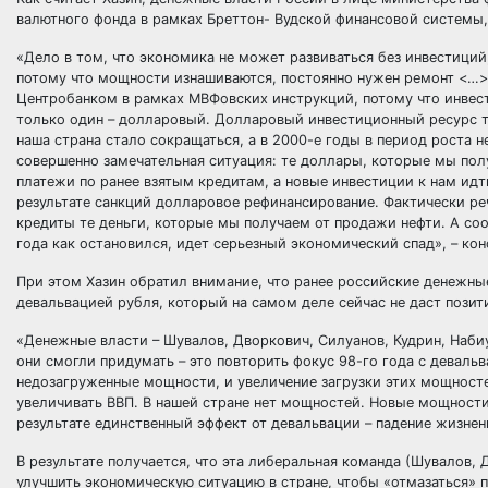
валютного фонда в рамках Бреттон- Вудской финансовой системы,
«Дело в том, что экономика не может развиваться без инвестиций
потому что мощности изнашиваются, постоянно нужен ремонт <…>
Центробанком в рамках МВФовских инструкций, потому что инвес
только один – долларовый. Долларовый инвестиционный ресурс т
наша страна стало сокращаться, а в 2000-е годы в период роста 
совершенно замечательная ситуация: те доллары, которые мы пол
платежи по ранее взятым кредитам, а новые инвестиции к нам идт
результате санкций долларовое рефинансирование. Фактически реч
кредиты те деньги, которые мы получаем от продажи нефти. А соо
года как остановился, идет серьезный экономический спад», – ко
При этом Хазин обратил внимание, что ранее российские денежны
девальвацией рубля, который на самом деле сейчас не даст позит
«Денежные власти – Шувалов, Дворкович, Силуанов, Кудрин, Набиу
они смогли придумать – это повторить фокус 98-го года с девальв
недозагруженные мощности, и увеличение загрузки этих мощност
увеличивать ВВП. В нашей стране нет мощностей. Новые мощности
результате единственный эффект от девальвации – падение жизненн
В результате получается, что эта либеральная команда (Шувалов, 
улучшить экономическую ситуацию в стране, чтобы «отмазаться» п