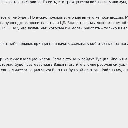
ыгрывается на Украине. То есть, это гражданская война как минимум,
е всего, не будет. Но нужно понимать, что мы ничего не производим.
ны руководства правительства и ЦБ. Более того, мы даже можем об
ЕЭС. Но у нас людей нет, которые бы могли работать – только в Бе
ся от либеральных принципов и начать создавать собственную регио
риканских изоляционистов. Если в эту зону войдут Турция, Япония и 
которым будет разговаривать Вашингтон. Это вполне рабочая ситуаци
 экономически подчиняться Бреттон-Вузской системе. Рабинович, оп