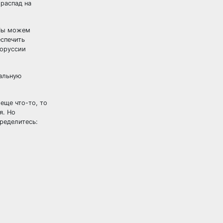
 распад на
 Мы можем
еспечить
лоруссии
нальную
еще что-то, то
я. Но
ределитесь: