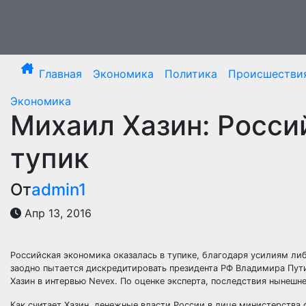
Перейти
к
содержимому
Главная
Экономика
Политика
Происшестви
Экономика
Михаил Хазин: Росси
тупик
От
admin1
Апр 13, 2016
Российская экономика оказалась в тупике, благодаря усилиям л
заодно пытается дискредитировать президента РФ Владимира Пут
Хазин в интервью Nevex. По оценке эксперта, последствия нынешн
Как считает Хазин, денежные власти России в лице министерства