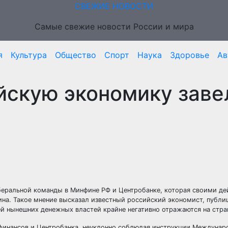
СВЕЖИЕ НОВОСТИ
Самые свежие новости России и мира
я
Культура
Общество
Спорт
Наука
Здоровье
Ав
йскую экономику заве
иберальной команды в Минфине РФ и Центробанке, которая своими д
ина. Такое мнение высказал известный российский экономист, публ
ей нынешних денежных властей крайне негативно отражаются на стра
 финансов и Центробанка, неуклонно соблюдая инструкции Междунар