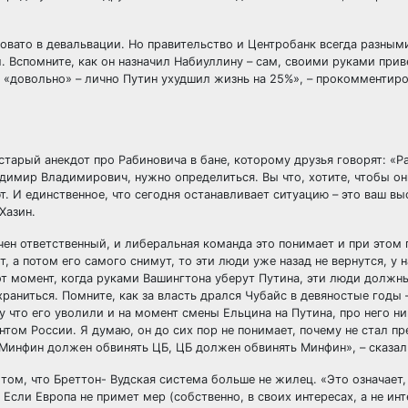
новато в девальвации. Но правительство и Центробанк всегда разны
л. Вспомните, как он назначил Набиуллину – сам, своими руками прив
ие «довольно» – лично Путин ухудшил жизнь на 25%», – прокомментир
старый анекдот про Рабиновича в бане, которому друзья говорят: «Р
димир Владимирович, нужно определиться. Вы что, хотите, чтобы он
ют. И единственное, что сегодня останавливает ситуацию – это ваш в
Хазин.
начен ответственный, и либеральная команда это понимает и при этом
, а потом его самого снимут, то эти люди уже назад не вернутся, у н
от момент, когда руками Вашингтона уберут Путина, эти люди должн
раниться. Помните, как за власть дрался Чубайс в девяностые годы 
у что его уволили и на момент смены Ельцина на Путина, про него ни
нтом России. Я думаю, он до сих пор не понимает, почему не стал пр
Минфин должен обвинять ЦБ, ЦБ должен обвинять Минфин», – сказал
том, что Бреттон- Вудская система больше не жилец. «Это означает,
Если Европа не примет мер (собственно, в своих интересах, а не ин