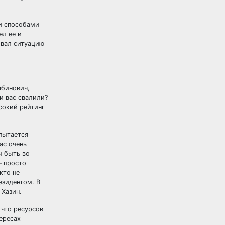
ми способами
ел ее и
овал ситуацию
абинович,
и вас свалили?
ысокий рейтинг
 пытается
ас очень
ы быть во
– просто
кто не
езидентом. В
 Хазин.
 что ресурсов
тересах