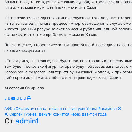
Вашингтона), то ее ждет та же самая судьба, которая сегодня раз
части. Как максимум, с войной», – считает Хазин.
«Что касается нас, здесь картина следующая: голода у нас, скоре
пытаться сегодня начать процесс импортозамещения в случае сме
инвестиционный ресурс за счет эмиссии рубля или единой валюты 
остались, и это тоже проблема», – сказал Хазин.
По его оценке, «теоретически нам надо было бы сегодня отказать
экономическую зону».
«Потому что, во-первых, это будет соответствовать интересам аме
там будет несколько фигур, которые будут образовывать клуб, с 
невозможно создавать альтернативу нынешней модели, и при этом
либо крестик снимите, либо трусы наденьте», – сказал Хазин.
Анастасия Смирнова
Навигация
АФК «Система» подаст в суд на структуры Урала Рахимова
Сергей Гуриев: деньги кончатся через два-три года
по
От
admin1