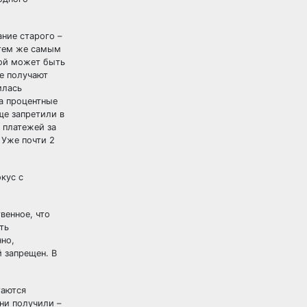
ние старого –
 тем же самым
мой может быть
е получают
илась
а процентные
ще запретили в
 платежей за
 Уже почти 2
кус с
венное, что
ть
но,
 запрещен. В
таются
ни получили –