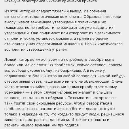
накануне перестройки никаких признаков кризиса.
Из этой истории следует тяжелый вывод. Из сознания
вытеснена методологическая компонента. Образованные люди
выслушивают важнейшие утверждения политиков и их
глашатаев, но не требуют и не ожидают аргументации этих
утверждений. Они принимают или отвергают их в зависимости
от политических установок момента, а принятые оценки
становятся у них стереотипами мышления. Навык критического
восприятия утверждений утрачен.
Людей, которые имеют время и потребность разобраться в
более или менее сложных проблемах, сейчас осталось совсем
мало. Люди скорее пойдут на баррикады. А в норме у
подавляющего большинства на любой вопрос есть какой-нибудь
стереотипный ответ, чаще всего ничего не объясняющий. Очень
часто отпечатавшийся в сознании штамп приобретает форму
убеждения — в этом случае человек не желает и слышать
вопроса, не только его обдумать. Те немногие, которые все-
таки тратят свои скромные ресурсы, чтобы разобраться в
проблемах нашего патологического бытия, делают это уже
только в надежде на то, что когда-то придут люди, решившиеся
завоевать пространство для жизни. И какие-то тексты и
расчеты нашего времени им пригодятся.