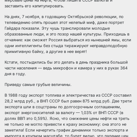
мировые цены на нефть, чтобы лишить СССР валюты и
заставить его капитулировать.
На днях, 7 ноября, в годовщину Октябрьской революции, по
телевидению опять прошел этот нелепый миф, даже портрет
Гайдара показали. Эту чушь транслировали молодые
образованные люди, и это позор нашей культуры. Приходишь в
отчаяние: как сможет Россия выбраться из нынешней ямы, если
одни интеллигенты без стыда тиражируют неправдоподобную
примитивную байку, а другие в нее верят!
Кстати, постыдились бы это делать в день праздника большой
части населения — ведь микрофон и камера у них в руках 364
дня в году.
Приведу самые грубые величины.
В 1988 году экспорт топлива и электричества из СССР составил
28,2 млрд руб., а ВНП СССР был равен 875 млрд руб. Две трети
экспорта шли в соцстраны по долгосрочным соглашениям,
экспорт энергоносителей за валюту — 1,03% от ВНП СССР (в
долях ВВП это 0,59%). Ясно, что снижение цены нефти на треть
не только не могло привести к краху экономику: она этого не
заметила! Если начертить график динамики только экспорта и
импорта в крупном масштабе, то будет видно, что падение цен