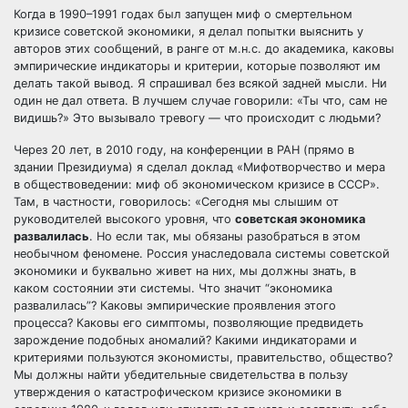
Когда в 1990–1991 годах был запущен миф о смертельном
кризисе советской экономики, я делал попытки выяснить у
авторов этих сообщений, в ранге от м.н.с. до академика, каковы
эмпирические индикаторы и критерии, которые позволяют им
делать такой вывод. Я спрашивал без всякой
задней мысли. Ни
один не дал ответа. В лучшем случае говорили: «Ты что, сам не
видишь?» Это вызывало тревогу — что происходит с людьми?
Через 20 лет, в 2010 году, на конференции в РАН (прямо в
здании Президиума) я сделал доклад «Мифотворчество и мера
в обществоведении: миф об экономическом кризисе в СССР».
Там, в частности, говорилось: «Сегодня мы слышим от
руководителей высокого уровня, что
советская экономика
развалилась
. Но если так, мы обязаны разобраться в этом
необычном феномене. Россия унаследовала системы советской
экономики и буквально живет на них, мы должны знать, в
каком состоянии эти системы. Что значит “экономика
развалилась”? Каковы эмпирические проявления этого
процесса? Каковы его симптомы, позволяющие предвидеть
зарождение подобных аномалий? Какими индикаторами и
критериями пользуются экономисты, правительство, общество?
Мы должны найти убедительные свидетельства в пользу
утверждения о катастрофическом кризисе экономики в