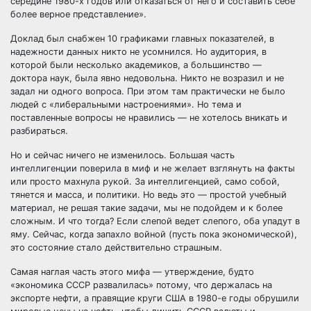
середине 1980-х годов или отказаться от него и составить себе
более верное представление».
Доклад был снабжен 10 графиками главных показателей, в
надежности данных никто не усомнился. Но аудитория, в
которой были несколько академиков, а большинство —
доктора наук, была явно недовольна. Никто не возразил и не
задал ни одного вопроса. При этом там практически не было
людей с «либеральными настроениями». Но тема и
поставленные вопросы не нравились — не хотелось вникать и
разбираться.
Но и сейчас ничего не изменилось. Большая часть
интеллигенции поверила в миф и не желает взглянуть на факты
или просто махнула рукой. За интеллигенцией, само собой,
тянется и масса, и политики. Но ведь это — простой учебный
материал, не решая такие задачи, мы не подойдем и к более
сложным. И что тогда? Если слепой ведет слепого, оба упадут в
яму. Сейчас, когда запахло войной (пусть пока экономической),
это состояние стало действительно страшным.
Самая наглая часть этого мифа — утверждение, будто
«экономика СССР развалилась» потому, что держалась на
экспорте нефти, а правящие круги США в 1980-е годы обрушили