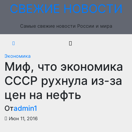
Перейти
СВЕЖИЕ НОВОСТИ
к
содержимому
Самые свежие новости России и мира
Экономика
Миф, что экономика
СССР рухнула из-за
цен на нефть
От
admin1
Июн 11, 2016