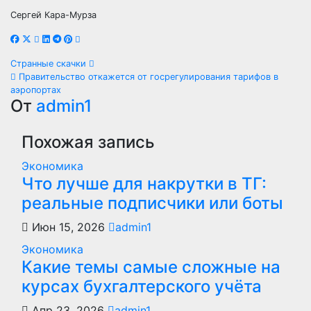
Сергей Кара-Мурза
Навигация
Странные скачки
Правительство откажется от госрегулирования тарифов в
по
аэропортах
От
admin1
записям
Похожая запись
Экономика
Что лучше для накрутки в ТГ:
реальные подписчики или боты
Июн 15, 2026
admin1
Экономика
Какие темы самые сложные на
курсах бухгалтерского учёта
Апр 23, 2026
admin1