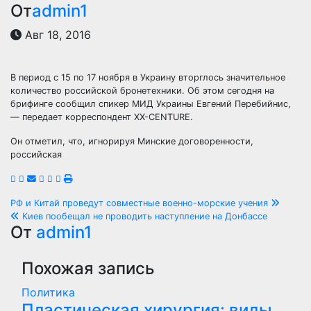
От
admin1
Авг 18, 2016
В период с 15 по 17 ноября в Украину вторглось значительное
количество российской бронетехники. Об этом сегодня на
брифинге сообщил спикер МИД Украины Евгений Перебийнис,
— передает корреспондент XX-CENTURE.
Он отметил, что, игнорируя Минские договоренности,
российская
Навигация
РФ и Китай проведут совместные военно-морские учения
Киев пообещал не проводить наступление на Донбассе
по
От
admin1
записям
Похожая запись
Политика
Пластическая хирургия: виды