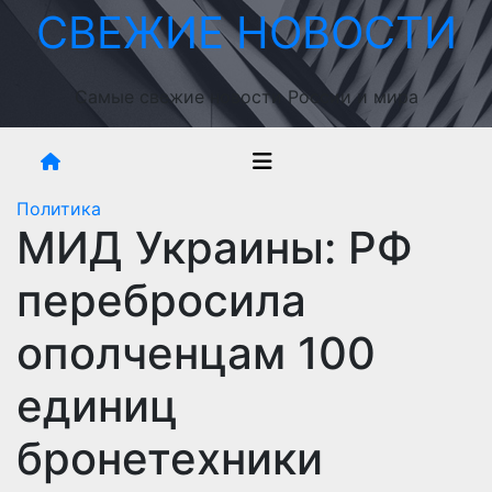
Перейти
СВЕЖИЕ НОВОСТИ
к
содержимому
Самые свежие новости России и мира
Политика
МИД Украины: РФ
перебросила
ополченцам 100
единиц
бронетехники