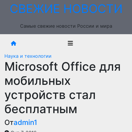
Перейти
СВЕЖИЕ НОВОСТИ
к
содержимому
Самые свежие новости России и мира
Наука и технологии
Microsoft Office для
мобильных
устройств стал
бесплатным
От
admin1