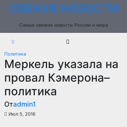
Перейти
СВЕЖИЕ НОВОСТИ
к
содержимому
Самые свежие новости России и мира
Политика
Меркель указала на
провал Кэмерона–
политика
От
admin1
Июл 5, 2016