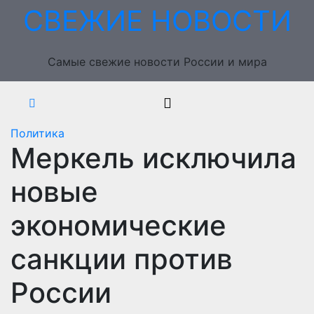
Перейти
СВЕЖИЕ НОВОСТИ
к
содержимому
Самые свежие новости России и мира
Политика
Меркель исключила
новые
экономические
санкции против
России