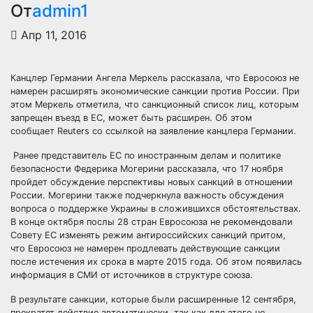
От
admin1
Апр 11, 2016
Канцлер Германии Ангела Меркель рассказала, что Евросоюз не
намерен расширять экономические санкции против России. При
этом Меркель отметила, что санкционный список лиц, которым
запрещен въезд в ЕС, может быть расширен. Об этом
сообщает Reuters со ссылкой на заявление
канцлера Германии.
Ранее представитель ЕС по иностранным делам и политике
безопасности Федерика Могерини рассказала, что 17 ноября
пройдет обсуждение перспективы новых санкций в отношении
России. Могерини также подчеркнула важность обсуждения
вопроса о поддержке Украины в сложившихся обстоятельствах.
В конце октября послы 28 стран Евросоюза не рекомендовали
Совету ЕС изменять режим антироссийских санкций притом,
что Евросоюз не намерен продлевать действующие санкции
после истечения их срока в марте 2015 года. Об этом появилась
информация в СМИ от источников в структуре союза.
В результате санкции, которые были расширенные 12 сентября,
прекратят действие автоматически, так как для этого не