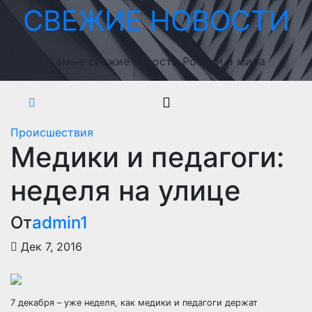
Перейти
СВЕЖИЕ НОВОСТИ
к
содержимому
Самые свежие новости России и мира
Происшествия
Медики и педагоги:
неделя на улице
От
admin1
Дек 7, 2016
7 декабря – уже неделя, как медики и педагоги держат