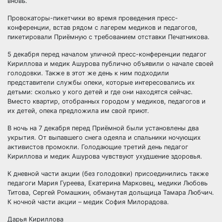
вновь.
Провокаторы-пикетчики во время проведения пресс-
конференции, встав рядом с лагерем медиков и педагогов,
пикетировали Приёмную с требованием отставки Печатникова.
5 декабря перед началом уличной пресс-конференции педагог
Кириллова и медик Ашурова публично объявили о начале своей
голодовки. Также в этот же день к ним подходили
представители службы опеки, которые интересовались их
детьми: сколько у кого детей и где они находятся сейчас.
Вместо квартир, отобранных городом у медиков, педагогов и
их детей, опека предложила им свой приют.
В ночь на 7 декабря перед Приёмной были установлены два
укрытия. От выпавшего снега одеяла и спальники ночующих
активистов промокли. Голодающие третий день педагог
Кириллова и медик Ашурова чувствуют ухудшение здоровья.
К дневной части акции (без голодовки) присоединились также
педагоги Мария Гуреева, Екатерина Марковец, медики Любовь
Титова, Сергей Ромашкин, обманутая дольщица Тамара Любчич.
К ночной части акции – медик София Милорадова.
Дарья Кириллова