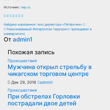
Источник:
rwp.ru
Навигация
Найдено изрезанное тело директора «Пятёрочки»
Разыскиваемый Интерполом террорист преподавал в
по
университете
От
admin1
записям
Похожая запись
Происшествия
Мужчина открыл стрельбу в
чикагском торговом центре
Дек 29, 2016
admin1
Происшествия
При обстрелах Горловки
пострадали двое детей