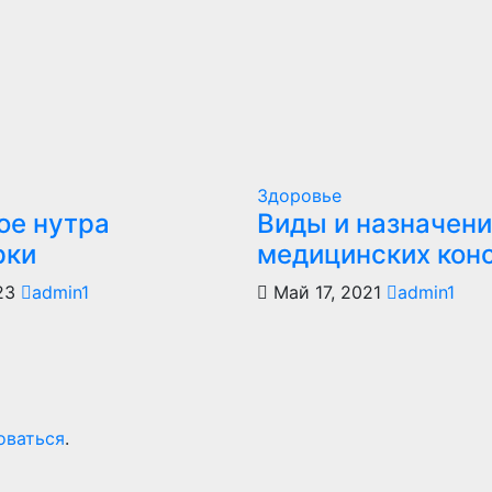
Здоровье
ое нутра
Виды и назначен
рки
медицинских кон
023
admin1
Май 17, 2021
admin1
оваться
.