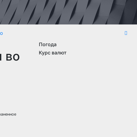
то
Погода
 во
Курс валют
раненное