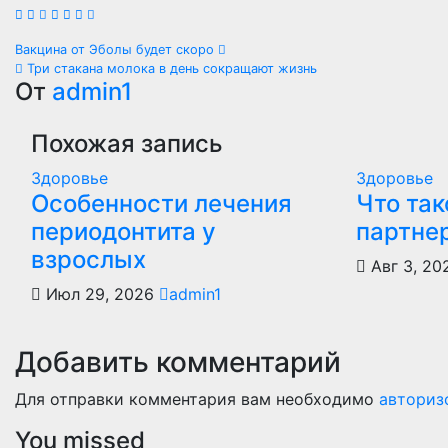
Навигация
Вакцина от Эболы будет скоро
Три стакана молока в день сокращают жизнь
по
От
admin1
записям
Похожая запись
Здоровье
Здоровье
Особенности лечения
Что так
периодонтита у
партне
взрослых
Авг 3, 2
Июл 29, 2026
admin1
Добавить комментарий
Для отправки комментария вам необходимо
авториз
You missed