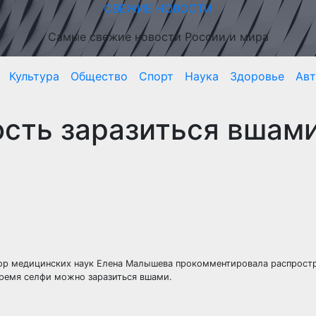
СВЕЖИЕ НОВОСТИ
Самые свежие новости России и мира
Культура
Общество
Спорт
Наука
Здоровье
Ав
сть заразиться вшами
тор медицинских наук Елена Малышева прокомментировала распрост
время селфи можно заразиться вшами.