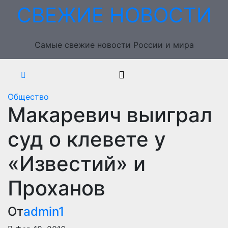
Перейти
СВЕЖИЕ НОВОСТИ
к
содержимому
Самые свежие новости России и мира
Общество
Макаревич выиграл
суд о клевете у
«Известий» и
Проханов
От
admin1