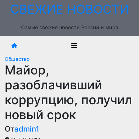
Перейти
СВЕЖИЕ НОВОСТИ
к
содержимому
Самые свежие новости России и мира
Общество
Майор,
разоблачивший
коррупцию, получил
новый срок
От
admin1