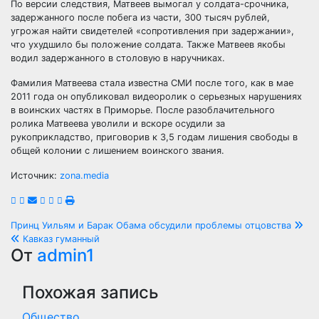
По версии следствия, Матвеев вымогал у солдата-срочника,
задержанного после побега из части, 300 тысяч рублей,
угрожая найти свидетелей «сопротивления при задержании»,
что ухудшило бы положение солдата. Также Матвеев якобы
водил задержанного в столовую в наручниках.
Фамилия Матвеева стала известна СМИ после того, как в мае
2011 года он опубликовал видеоролик о серьезных нарушениях
в воинских частях в Приморье. После разоблачительного
ролика Матвеева уволили и вскоре осудили за
рукоприкладство, приговорив к 3,5 годам лишения свободы в
общей колонии с лишением воинского звания.
Источник:
zona.media
Навигация
Принц Уильям и Барак Обама обсудили проблемы отцовства
Кавказ гуманный
по
От
admin1
записям
Похожая запись
Общество