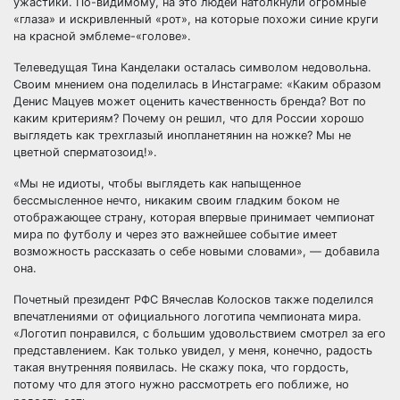
ужастики. По-видимому, на это людей натолкнули огромные
«глаза» и искривленный «рот», на которые похожи синие круги
на красной эмблеме-«голове».
Телеведущая Тина Канделаки осталась символом недовольна.
Своим мнением она поделилась в Инстаграме: «Каким образом
Денис Мацуев может оценить качественность бренда? Вот по
каким критериям? Почему он решил, что для России хорошо
выглядеть как трехглазый инопланетянин на ножке? Мы не
цветной сперматозоид!».
«Мы не идиоты, чтобы выглядеть как напыщенное
бессмысленное нечто, никаким своим гладким боком не
отображающее страну, которая впервые принимает чемпионат
мира по футболу и через это важнейшее событие имеет
возможность рассказать о себе новыми словами», — добавила
она.
Почетный президент РФС Вячеслав Колосков также поделился
впечатлениями от официального логотипа чемпионата мира.
«Логотип понравился, с большим удовольствием смотрел за его
представлением. Как только увидел, у меня, конечно, радость
такая внутренняя появилась. Не скажу пока, что гордость,
потому что для этого нужно рассмотреть его поближе, но