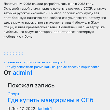
Логотип ЧМ-2018 начали разрабатывать еще в 2013 году.
Основной темой стали первые полеты в космос в СССР, а также
техника русской иконописи. Символ российского мундиаля
дает большую фантазию для любого его увидевшего, потому что
здесь можно рассмотреть и элементы яиц Фаберже, и Жар-
птицы, и цвет кремлевской стены. Волшебный шар на верхушке
эмблемы, по задумке авторов, олицетворяет всемирную
любовь к футболу.
Навигация
«Ленин не гриб, Россия не мухомор»
Клубу запретили размещать на форме логотип порносайта
по
От
admin1
записям
Похожая запись
Спорт
Где купить мандарины в СПб
Дек 17, 2022
admin1