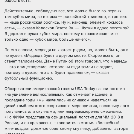
радость есть.
Действительно, соблюдено все, что можно было: во-первых,
там кубок мира, во вторых — российский триколор, в третьих
— наша российская роспись. Ну и, наконец, элемент космоса
есть», — сказал Колосков Газете.Ru. — Шутки в адрес логотипа?
Я держал в руках кубок мира, поэтому он напоминает мне
только одно — кубок мира, больше ничего».
По его словам, медведя не хватает рядом, но, может быть, он и
не нужен. «Медведь будет в другом месте. Скорее всего, он
станет талисманом. Даже Путин об этом говорил, что медведь
— это олицетворение, которое ни пяди земли не отдаст,
поэтому я думаю, что это будет правильно», — сказал
футбольный функционер.
Обозреватели американской газеты USA Today нашли логотип
«на удивление великолепным». Как отмечает издание, в
последние годы «мы научились не слишком надеяться» на
дизайн эмблем этого спортивного мероприятия, поскольку лого
получались или скучными, или непреднамеренно смешными.
«Но ФИФА представила официальный логотип для ЧМ-2018 в
России, и он прекрасен», – говорится в статье. «Волшебный
мяч» воздает должное советскому спутнику, добавляют авторы