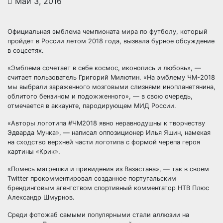
Май 3, 2016
Официальная эмблема чемпионата мира по футболу, который
пройдет в России летом 2018 года, вызвала бурное обсуждение
в соцсетях.
«Эмблема сочетает в себе космос, иконопись и любовь», —
считает пользователь Григорий Милютин. «На эмблему ЧМ-2018
мы выбрали зараженного
мозговыми слизнями инопланетянина,
облитого бензином и подожженного», — в свою очередь,
отмечается в аккаунте, пародирующем МИД России.
«Авторы логотипа #ЧМ2018 явно неравнодушны к творчеству
Эдварда Мунка», — написал оппозиционер Илья Яшин, намекая
на сходство верхней части логотипа с формой черепа героя
картины «Крик».
«Помесь матрешки и привидения из Вазастана», — так в своем
Twitter прокомментировал созданное португальским
брендинговым агентством спортивный комментатор НТВ Плюс
Александр Шмурнов.
Среди фотожаб самыми популярными стали аллюзии на