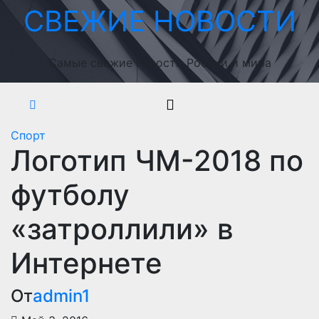
Перейти
СВЕЖИЕ НОВОСТИ
к
содержимому
Самые свежие новости России и мира
Спорт
Логотип ЧМ-2018 по
футболу
«затроллили» в
Интернете
От
admin1