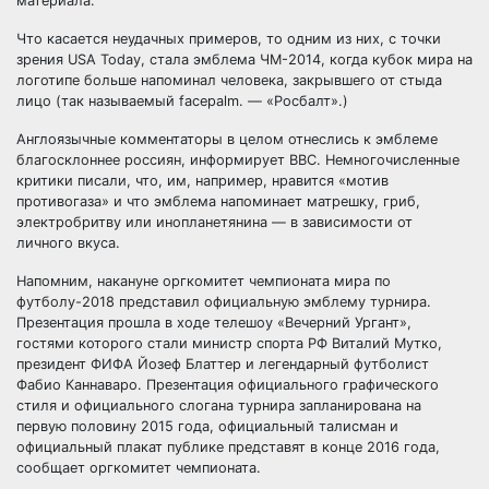
материала.
Что касается неудачных примеров, то одним из них, с точки
зрения USA Today, стала эмблема ЧМ-2014, когда кубок мира на
логотипе больше напоминал человека, закрывшего от стыда
лицо (так называемый facepalm. — «Росбалт».)
Англоязычные комментаторы в целом отнеслись к эмблеме
благосклоннее россиян, информирует BBC. Немногочисленные
критики писали, что, им, например, нравится «мотив
противогаза» и что эмблема напоминает матрешку, гриб,
электробритву или инопланетянина — в зависимости от
личного вкуса.
Напомним, накануне оргкомитет чемпионата мира по
футболу-2018 представил официальную эмблему турнира.
Презентация прошла в ходе телешоу «Вечерний Ургант»,
гостями которого стали министр спорта РФ Виталий Мутко,
президент ФИФА Йозеф Блаттер и легендарный футболист
Фабио Каннаваро. Презентация официального графического
стиля и официального слогана турнира запланирована на
первую половину 2015 года, официальный талисман и
официальный плакат публике представят в конце 2016 года,
сообщает оргкомитет чемпионата.