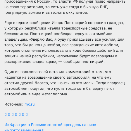
присоединения к России, то власти РФ получат право направить
на свою территорию, то есть уже тогда в бывшую ЛНР,
регулярную армию и вытеснить оккупантов.
Еще в одном сообщении Игорь Плотницкий попросил граждан,
у которых республика изъяла транспортные средства, не
беспокоится. Плотницкий пообещал вернуть автомобили
владельцам. «Уверяю Вас, я буду прикладывать все усилия, для
того, что бы до конца ноября, все гражданские автомобили,
которые ополчение использовало в ходе боевых действий для
защиты нашей республики, непременно будут возвращены в
распоряжение владельцев», — сообщил плотницкий.
Один из пользователей оставил комментарий о том, что
надеется на возвращение своего автомобиля, на что ему
ответил другой блогер, что шансы на это малы. Тогда владелец
автомобиля пошутил, что пусть тогда хотя бы вернут этот
автомобиль в виде маталлолома.
Источник:
mk.ru
Навигация
Из Франции в Россию: золотой крендель на ниве
импортозамещения