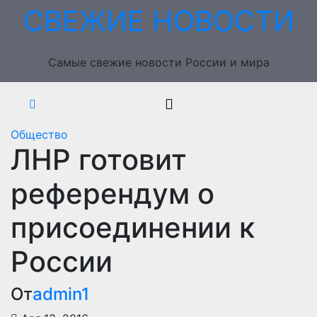
Перейти
СВЕЖИЕ НОВОСТИ
к
содержимому
Самые свежие новости России и мира
Общество
ЛНР готовит
референдум о
присоединении к
России
От
admin1