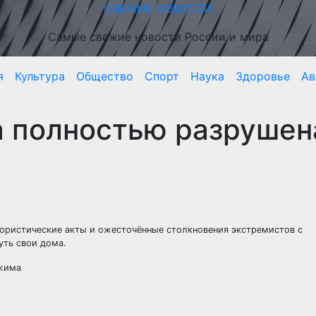
СВЕЖИЕ НОВОСТИ
Самые свежие новости России и мира
я
Культура
Общество
Спорт
Наука
Здоровье
Ав
а полностью разрушен
рористические акты и ожесточённые столкновения экстремистов с
уть свои дома.
ежима