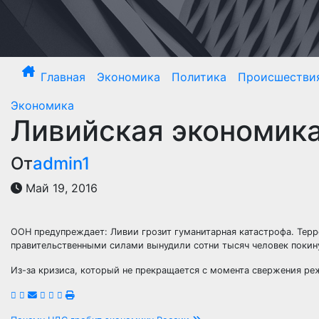
Перейти
к
содержимому
Главная
Экономика
Политика
Происшестви
Экономика
Ливийская экономик
От
admin1
Май 19, 2016
ООН предупреждает: Ливии грозит гуманитарная катастрофа. Тер
правительственными силами вынудили сотни тысяч человек покин
Из-за кризиса, который не прекращается с момента свержения р