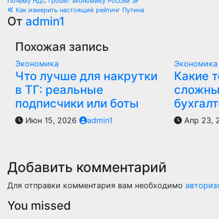
Навигация
Почему НДС гробит экономику России
Как измерить настоящий рейтинг Путина
по
От
admin1
записям
Похожая запись
Экономика
Экономика
Что лучше для накрутки
Какие 
в ТГ: реальные
сложны
подписчики или боты
бухгалт
Июн 15, 2026
admin1
Апр 23,
Добавить комментарий
Для отправки комментария вам необходимо
авториз
You missed