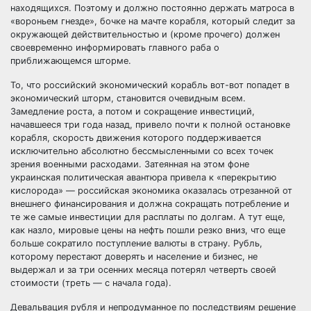
находящихся. Поэтому и должно постоянно держать матроса в
«вороньем гнезде», бочке на мачте корабля, который следит за
окружающей действительностью и (кроме прочего) должен
своевременно информировать главного раба о
приближающемся шторме.
То, что российский экономический корабль вот-вот попадет в
экономический шторм, становится очевидным всем.
Замедление роста, а потом и сокращение инвестиций,
начавшееся три года назад, привело почти к полной остановке
корабля, скорость движения которого поддерживается
исключительно абсолютно бессмысленными со всех точек
зрения военными расходами. Затеянная на этом фоне
украинская политическая авантюра привела к «перекрытию
кислорода» — российская экономика оказалась отрезанной от
внешнего финансирования и должна сокращать потребление и
те же самые инвестиции для расплаты по долгам. А тут еще,
как назло, мировые цены на нефть пошли резко вниз, что еще
больше сократило поступление валюты в страну. Рубль,
которому перестают доверять и население и бизнес, не
выдержал и за три осенних месяца потерял четверть своей
стоимости (треть — с начала года).
Девальвация рубля и непродуманное по последствиям решение