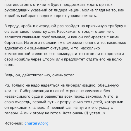
противостоять стихии и будет продолжать ждать ценных
руководящих указаний от лидера нации, молча глядя на то, как
корабль набирает воды и теряет управляемость.
В среду, «раб» в очередной раз взойдет на привычную трибуну и
огласит свою повестку дня. Расскажет о том, что для него
является главными проблемами, и как он собирается с ними
бороться. Из этого послания мы сможем понять и то, насколько
адекватно он оценивает ситуацию, и то, насколько
компетентной является его команда, и то готов ли он провести
свой корабль через шторм или предпочтет отдать его на волю
волн.
Ведь, он, действительно, очень устал.
PS. Только не надо надеяться на либерализацию, обещанную
кем-то. Либерализация в нашей стране невозможна без
независимого суда и равенства всех перед законом. А это, в
свою очередь, верный путь к разрушению тех цепей, которыми
он прикован к галере. И первый шаг на пути к его уходу с
галеры. А он к этому не готов. Хотя очень (!) устал…»
Источник:
charter97.org