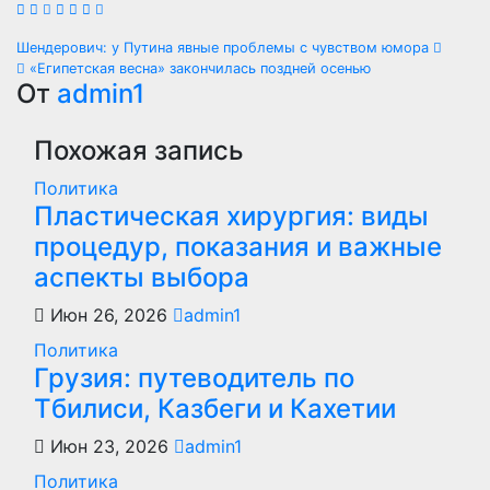
Навигация
Шендерович: у Путина явные проблемы с чувством юмора
«Египетская весна» закончилась поздней осенью
по
От
admin1
записям
Похожая запись
Политика
Пластическая хирургия: виды
процедур, показания и важные
аспекты выбора
Июн 26, 2026
admin1
Политика
Грузия: путеводитель по
Тбилиси, Казбеги и Кахетии
Июн 23, 2026
admin1
Политика