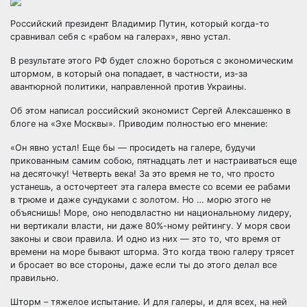
Российский президент Владимир Путин, который когда-то
сравнивал себя с «рабом на галерах», явно устал.
В результате этого РФ будет сложно бороться с экономическим
штормом, в который она попадает, в частности, из-за
авантюрной политики, направленной против Украины.
Об
этом написал российский экономист Сергей Алексашенко в
блоге на «Эхе Москвы». Приводим полностью его мнение:
«Он явно устал! Еще бы — просидеть на галере, будучи
прикованным самим собою, пятнадцать лет и настраиваться еще
на десяточку! Четверть века! За это время не то, что просто
устанешь, а осточертеет эта галера вместе со всеми ее рабами
в трюме и даже сундуками с золотом. Но … морю этого не
объяснишь! Море, оно неподвластно ни национальному лидеру,
ни вертикали власти, ни даже 80%-ному рейтингу. У моря свои
законы и свои правила. И одно из них — это то, что время от
времени на море бывают шторма. Это когда твою галеру трясет
и бросает во все стороны, даже если ты до этого делал все
правильно.
Шторм – тяжелое испытание. И для галеры, и для всех, на ней