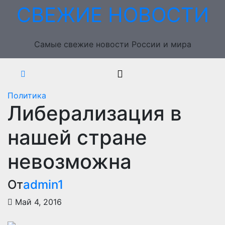
Перейти
СВЕЖИЕ НОВОСТИ
к
содержимому
Самые свежие новости России и мира
Политика
Либерализация в
нашей стране
невозможна
От
admin1
Май 4, 2016