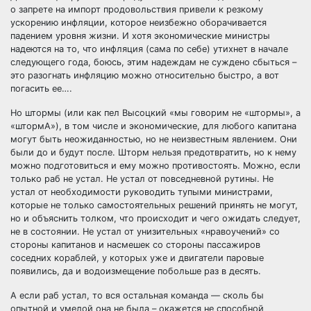
о запрете на импорт продовольствия привели к резкому
ускорению инфляции, которое неизбежно оборачивается
падением уровня жизни. И хотя экономические министры
надеются на то, что инфляция (сама по себе) утихнет в начале
следующего года, боюсь, этим надеждам не суждено сбыться –
это разогнать инфляцию можно относительно быстро, а вот
погасить ее….
Но штормы (или как пел Высоцкий «мы говорим не «штормы», а
«штормА»), в том числе и экономические, для любого капитана
могут быть неожиданностью, но не неизвестным явлением. Они
были до и будут после. Шторм нельзя предотвратить, но к нему
можно подготовиться и ему можно противостоять. Можно, если
только раб не устал. Не устал от повседневной рутины. Не
устал от необходимости руководить тупыми министрами,
которые не только самостоятельных решений принять не могут,
но и объяснить толком, что происходит и чего ожидать следует,
не в состоянии. Не устал от унизительных «нравоучений» со
стороны капитанов и насмешек со стороны пассажиров
соседних кораблей, у которых уже и двигатели паровые
появились, да и водоизмещение побольше раз в десять.
А если раб устал, то вся остальная команда — сколь бы
опытной и умелой она не была – окажется не способной