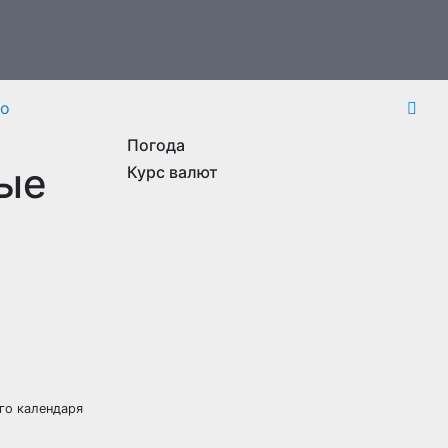
то
Погода
вые
Курс валют
го календаря