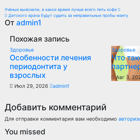
Навигация
Учёные выяснили, в какое время лучше всего пить кофе
Детского врача будут судить за неправильные пробы манту
по
От
admin1
записям
Похожая запись
Здоровье
Здоровье
Особенности лечения
Что так
периодонтита у
партне
взрослых
Авг 3, 2
Июл 29, 2026
admin1
Добавить комментарий
Для отправки комментария вам необходимо
авториз
You missed