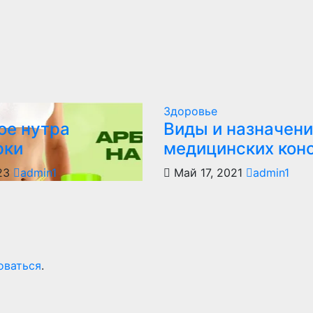
Здоровье
ое нутра
Виды и назначен
рки
медицинских кон
023
admin1
Май 17, 2021
admin1
оваться
.