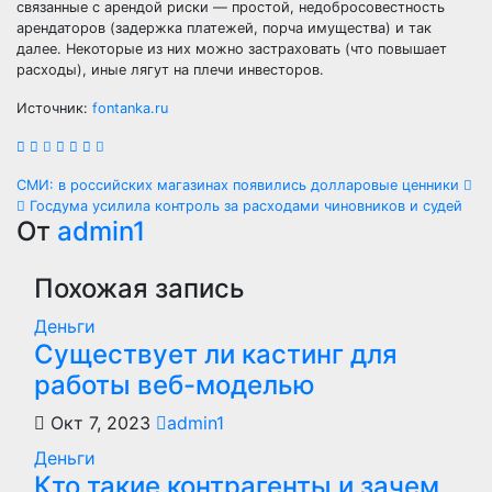
связанные с арендой риски — простой, недобросовестность
арендаторов (задержка платежей, порча имущества) и так
далее. Некоторые из них можно застраховать (что повышает
расходы), иные лягут на плечи инвесторов.
Источник:
fontanka.ru
Навигация
СМИ: в российских магазинах появились долларовые ценники
Госдума усилила контроль за расходами чиновников и судей
по
От
admin1
записям
Похожая запись
Деньги
Существует ли кастинг для
работы веб-моделью
Окт 7, 2023
admin1
Деньги
Кто такие контрагенты и зачем