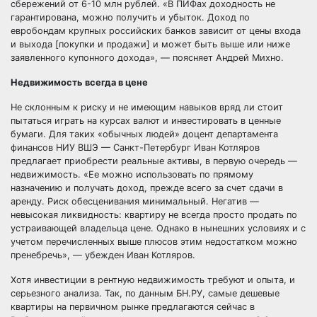
сбережений от 6-10 млн рублей. «В ПИФах доходность не
гарантирована, можно получить и убыток. Доход по
евробондам крупных российских банков зависит от цены входа
и выхода [покупки и продажи] и может быть выше или ниже
заявленного купонного дохода», — поясняет Андрей Михно.
Недвижимость всегда в цене
Не склонным к риску и не имеющим навыков вряд ли стоит
пытаться играть на курсах валют и инвестировать в ценные
бумаги. Для таких «обычных людей» доцент департамента
финансов НИУ ВШЭ — Санкт-Петербург Иван Котляров
предлагает приобрести реальные активы, в первую очередь —
недвижимость. «Ее можно использовать по прямому
назначению и получать доход, прежде всего за счет сдачи в
аренду. Риск обесценивания минимальный. Негатив —
невысокая ликвидность: квартиру не всегда просто продать по
устраивающей владельца цене. Однако в нынешних условиях и с
учетом перечисленных выше плюсов этим недостатком можно
пренебречь», — убежден Иван Котляров.
Хотя инвестиции в рентную недвижимость требуют и опыта, и
серьезного анализа. Так, по данным БН.РУ, самые дешевые
квартиры на первичном рынке предлагаются сейчас в