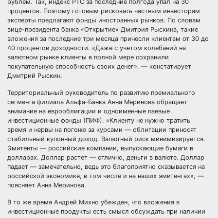
рублем. Так, индекс РТС за последние полгода упал на 30
процентов. Поэтому готовым рисковать частным инвесторам
эксперты предлагают фонды иностранных рынков. По словам
вице-президента банка «Открытие» Дмитрия Рыскина, такие
вложения за последние три месяца принесли клиентам от 30 до
40 процентов доходности. «Даже с учетом колебаний на
валютном рынке клиенты в полной мере сохранили
покупательную способность своих денег», — констатирует
Дмитрий Рыскин.
Территориальный руководитель по развитию премиального
сегмента филиала Альфа-Банка Анна Меринова обращает
внимание на еврооблигации и одноименные паевые
инвестиционные фонды (ПИФ). «Клиенту не нужно тратить
время и нервы на погоню за курсами — облигации приносят
стабильный купонный доход. Валютный риск минимизируется.
Эмитенты — российские компании, выпускающие бумаги в
долларах. Доллар растет — отлично, деньги в валюте. Доллар
падает — замечательно, ведь это благоприятно сказывается на
российской экономике, в том числе и на наших эмитентах», —
поясняет Анна Меринова.
В то же время Андрей Михно убежден, что вложения в
инвестиционные продукты есть смысл обсуждать при наличии