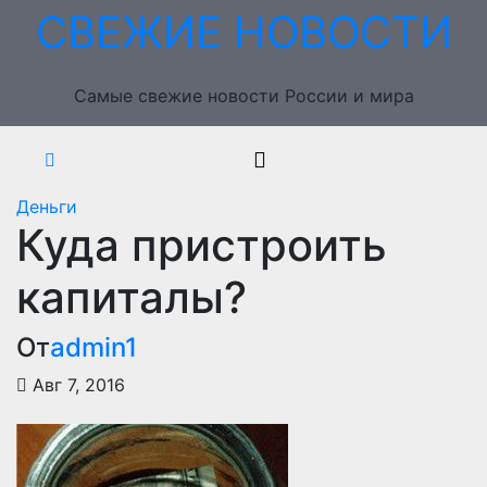
Перейти
СВЕЖИЕ НОВОСТИ
к
содержимому
Самые свежие новости России и мира
Деньги
Куда пристроить
капиталы?
От
admin1
Авг 7, 2016