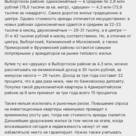
Выборгском районе: однокомнатные — в среднем по 2,8 млн
рублей (78,6 тысячи за кв. метр), «двушки» — 4,3 млн (73,9
тысячи за «квадрат»). Самое дорогое жилье традиционно в
центре. Однако стоимость аренды отличается несущественно: в
новых районах однокомнатные сдаются в среднем за 22-23
тысячи в месяц, двухкомнатные — 29-31 тысячу, а в центре —
31 и 42 тысячи рублей в месяц соответственно. Но, в отличие от
центра, Выборгский, Калининский и Московский, а также
Приморский и Фрунзенский районы остаются самыми
популярными у арендаторов на рынке типового жилья.
Купив ту же «двушку» в Выборгском районе за 4,3 млн, можно
рассчитывать на ежемесячный доход в 30 тысяч рублей, за
минусом налога — 26 тысяч. Доход за три года составит 22
процента, что в два раза ниже, чем по банковскому депозиту.
Покупка такой двухкомнатной квартиры в Адмиралтейском
районе за 6 млн принесет за три года всего 15 процентов.
Также нельзя исключать и рыночные риски. Повышение спроса
на инвестиционные квартиры неминуемо приведет к
временному росту цен, тогда как стоимость аренды снизится.
Дальнейшее удорожание жилья (в том числе на этапе, когда
вложившиеся сегодня в недвижимость начнут от нее
избавляться) никто не гарантирует. Нужно также учитывать