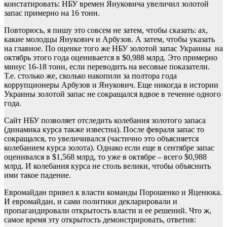
констатировать: НБУ времен Януковича увеличил золотой
запас примерно на 16 тонн.
Повторюсь, я пишу это совсем не затем, чтобы сказать: ах,
какие молодцы Янукович и Арбузов. А затем, чтобы указать
на главное. По оценке того же НБУ золотой запас Украины на
октябрь этого года оценивается в $0,988 млрд. Это примерно
минус 16-18 тонн, если переводить на весовые показатели.
Т.е. столько же, сколько накопили за полтора года
коррупционеры Арбузов и Янукович. Еще никогда в истории
Украины золотой запас не сокращался вдвое в течение одного
года.
Сайт НБУ позволяет отследить колебания золотого запаса
(динамика курса также известна). После февраля запас то
сокращался, то увеличивался (частично это объясняется
колебанием курса золота). Однако если еще в сентябре запас
оценивался в $1,568 млрд, то уже в октябре – всего $0,988
млрд. И колебания курса не столь велики, чтобы объяснить
ими такое падение.
Евромайдан привел к власти команды Порошенко и Яценюка.
И евромайдан, и сами политики декларировали и
пропагандировали открытость власти и ее решений. Что ж,
самое время эту открытость демонстрировать, ответив: