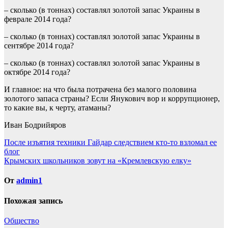
– сколько (в тоннах) составлял золотой запас Украины в
феврале 2014 года?
– сколько (в тоннах) составлял золотой запас Украины в
сентябре 2014 года?
– сколько (в тоннах) составлял золотой запас Украины в
октябре 2014 года?
И главное: на что была потрачена без малого половина
золотого запаса страны? Если Янукович вор и коррупционер,
то какие вы, к черту, атаманы?
Иван Бодрийяров
Навигация
После изъятия техники Гайдар следствием кто-то взломал ее
блог
по
Крымских школьников зовут на «Кремлевскую елку»
записям
От
admin1
Похожая запись
Общество