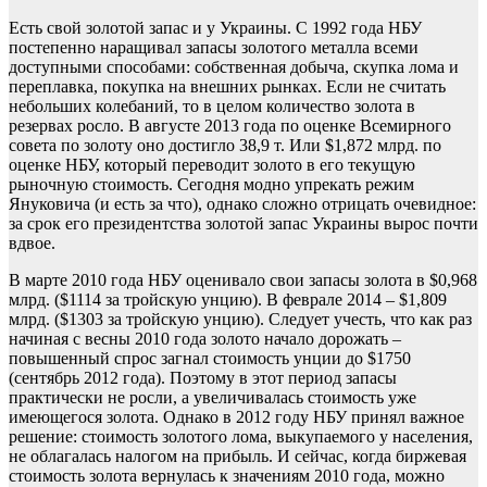
Есть свой золотой запас и у Украины. С 1992 года НБУ
постепенно наращивал запасы золотого металла всеми
доступными способами: собственная добыча, скупка лома и
переплавка, покупка на внешних рынках. Если не считать
небольших колебаний, то в целом количество золота в
резервах росло. В августе 2013 года по оценке Всемирного
совета по золоту оно достигло 38,9 т. Или $1,872 млрд. по
оценке НБУ, который переводит золото в его текущую
рыночную стоимость. Сегодня модно упрекать режим
Януковича (и есть за что), однако сложно отрицать очевидное:
за срок его президентства золотой запас Украины вырос почти
вдвое.
В марте 2010 года НБУ оценивало свои запасы золота в $0,968
млрд. ($1114 за тройскую унцию). В феврале 2014 – $1,809
млрд. ($1303 за тройскую унцию). Следует учесть, что как раз
начиная с весны 2010 года золото начало дорожать –
повышенный спрос загнал стоимость унции до $1750
(сентябрь 2012 года). Поэтому в этот период запасы
практически не росли, а увеличивалась стоимость уже
имеющегося золота. Однако в 2012 году НБУ принял важное
решение: стоимость золотого лома, выкупаемого у населения,
не облагалась налогом на прибыль. И сейчас, когда биржевая
стоимость золота вернулась к значениям 2010 года, можно