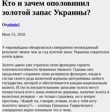
Кто и зачем ополовинил
золотой запас Украины?
От
admin1
Июн 15, 2016
У евромайдана обнаружился совершенно неожиданный
результат: менее чем за год золотой запас Украины сократился
почти вдвое.
Золото давно уже утратило свою функцию гаранта
платежеспособности бумажных банкнот. Однако оно
продолжает сохранять свою резервную функцию,
входя в
состав своего рода валютной корзины центробанка любого
государства, которой и обеспечивается каждая национальная
валюта. И пусть внушительными запасами золота могут
похвастаться всего лишь немногие державы, наличие золота в
валютных резервах – не только страховка, но и вопрос
престижа. «Какой ты, говорят, атаман, если у тебя нету
золотого запасу?», – хлопцы Грициана Таврического
совершенно верно понимали что к чему.