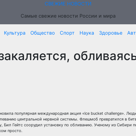
СВЕЖИЕ НОВОСТИ
Самые свежие новости России и мира
Культура
Общество
Спорт
Наука
Здоровье
Ав
закаляется, обливаяс
овила популярная международная акция «Ice bucket challenge». Люд
олеванию центральной нервной системы. Флешмоб превратился в бит
у, Бил Гейтс соорудил установку по обливанию. Ученому из Сибири п
ком просто.