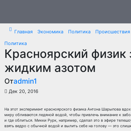
Перейти
к
содержимому
Главная
Экономика
Политика
Происшествия
Политика
Красноярский физик 
жидким азотом
От
admin1
Дек 20, 2016
На этот эксперимент красноярского физика Антона Шарыпова вдохн
миру обливаются ледяной водой, чтобы привлечь внимание к заб
и где
облиться. Микки Рурк, например, сделал это в эфире телешо
взять ведро с обычной водой и вылить себе на голову — это слиш