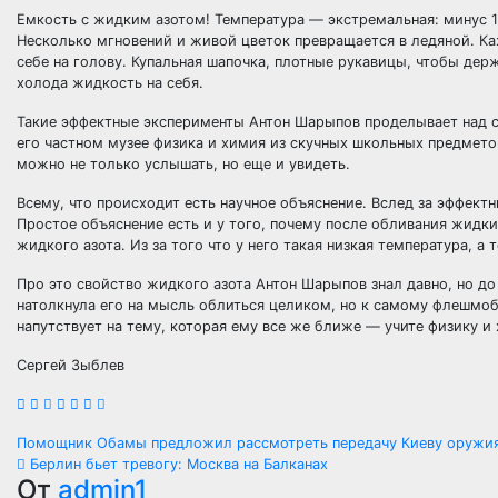
Емкость с жидким азотом! Температура — экстремальная: минус 1
Несколько мгновений и живой цветок превращается в ледяной. К
себе на голову. Купальная шапочка, плотные рукавицы, чтобы дер
холода жидкость на себя.
Такие эффектные эксперименты Антон Шарыпов проделывает над 
его частном музее физика и химия из скучных школьных предметов
можно не только услышать, но еще и увидеть.
Всему, что происходит есть научное объяснение. Вслед за эффек
Простое объяснение есть и у того, почему после обливания жидки
жидкого азота. Из за того что у него такая низкая температура, а
Про это свойство жидкого азота Антон Шарыпов знал давно, но до 
натолкнула его на мысль облиться целиком, но к самому флешмобу
напутствует на тему, которая ему все же ближе — учите физику и
Сергей Зыблев
Навигация
Помощник Обамы предложил рассмотреть передачу Киеву оружи
Берлин бьет тревогу: Москва на Балканах
по
От
admin1