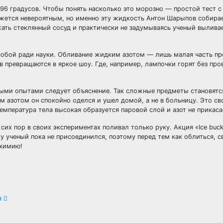
96 градусов. Чтобы понять насколько это морозно — простой тест с
ажется невероятным, но именно эту жидкость Антон Шарыпов собира
жать стеклянный сосуд и практически не задумываясь ученый вылива
собой ради науки. Обливание жидким азотом — лишь малая часть п
 превращаются в яркое шоу. Где, например, лампочки горят без пров
тными опытами следует объяснение. Так сложные предметы становятс
м азотом он спокойно оделся и ушел домой, а не в больницу. Это св
 температура тела высокая образуется паровой слой и азот не прикаса
сих пор в своих экспериментах поливал только руку. Акция «Ice bucke
 ученый пока не присоединился, поэтому перед тем как облиться, с
 химию!
я