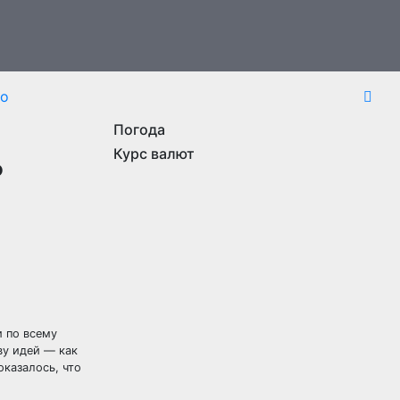
то
Погода
ь
Курс валют
и по всему
ву идей — как
оказалось, что