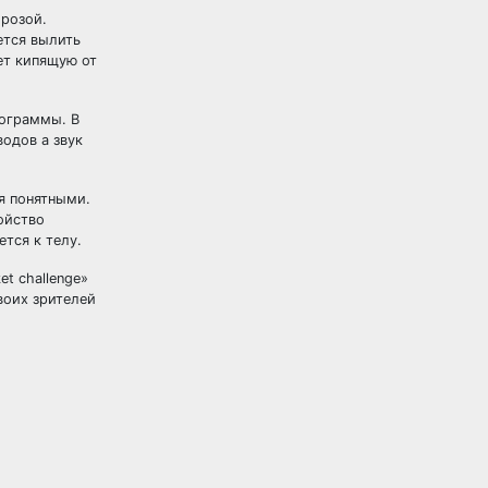
 розой.
ется вылить
ет кипящую от
рограммы. В
одов а звук
я понятными.
ойство
ется к телу.
t challenge»
воих зрителей