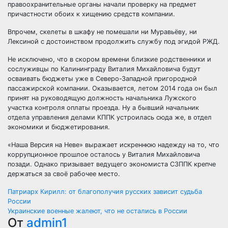
правоохранительные органы начали проверку на предмет
причастности обоих к хищению средств компании.
Впрочем, скелеты в шкафу не помешали ни Муравьёву, ни
Лексиной с достоинством продолжить службу под эгидой РЖД.
Не исключено, что в скором времени близкие родственники и
сослуживцы по Калининграду Виталия Михайловича будут
осваивать бюджеты уже в Северо-Западной пригородной
пассажирской компании. Оказывается, летом 2014 года он был
принят на руководящую должность начальника Лужского
участка контроля оплаты проезда. Ну а бывший начальник
отдела управления делами КППК устроилась сюда же, в отдел
экономики и бюджетирования.
«Наша Версия на Неве» выражает искреннюю надежду на то, что
коррупционное прошлое осталось у Виталия Михайловича
позади. Однако призывает ведущего экономиста СЗППК крепче
держаться за своё рабочее место.
Навигация
Патриарх Кирилл: от благополучия русских зависит судьба
России
по
Украинские военные жалеют, что не остались в России
От
admin1