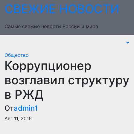
Перейти
СВЕЖИЕ НОВОСТИ
к
содержимому
Самые свежие новости России и мира
Общество
Коррупционер
возглавил структуру
в РЖД
От
admin1
Авг 11, 2016