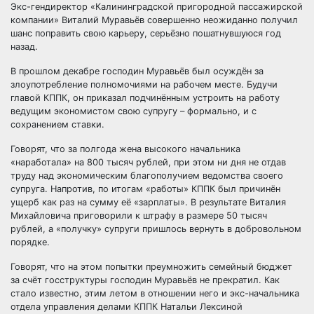
Экс-гендиректор «Калининградской пригородной пассажирской
компании» Виталий Муравьёв совершенно неожиданно получил
шанс поправить свою карьеру, серьёзно пошатнувшуюся год
назад.
В прошлом декабре господин Муравьёв был осуждён за
злоупотребление полномочиями
на рабочем месте. Будучи
главой КППК, он приказал подчинённым устроить на работу
ведущим экономистом свою супругу – формально, и с
сохранением ставки.
Говорят, что за полгода жена высокого начальника
«наработала» на 800 тысяч рублей, при этом ни дня не отдав
труду над экономическим благополучием ведомства своего
супруга. Напротив, по итогам «работы» КППК был причинён
ущерб как раз на сумму её «зарплаты». В результате Виталия
Михайловича приговорили к штрафу в размере 50 тысяч
рублей, а «получку» супруги пришлось вернуть в добровольном
порядке.
Говорят, что на этом попытки преумножить семейный бюджет
за счёт госструктуры господин Муравьёв не прекратил. Как
стало известно, этим летом в отношении него и экс-начальника
отдела управления делами КППК Натальи Лексиной